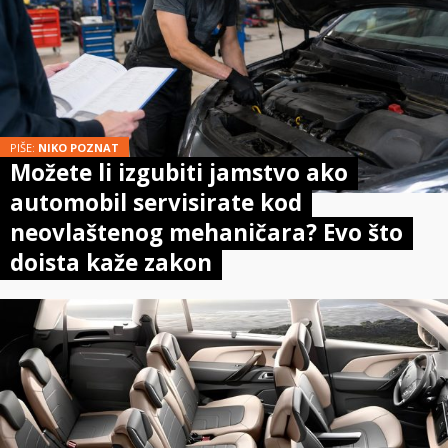
PIŠE:
NIKO POZNAT
Možete li izgubiti jamstvo ako
automobil servisirate kod
neovlaštenog mehaničara? Evo što
doista kaže zakon