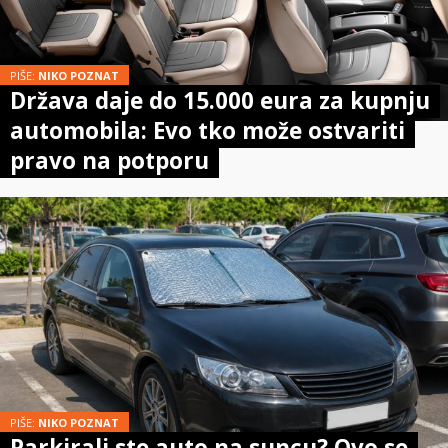
PIŠE:
NIKO POZNAT
Država daje do 15.000 eura za kupnju
automobila: Evo tko može ostvariti
pravo na potporu
PIŠE:
NIKO POZNAT
Parkirali ste auto na suncu? Ovo se