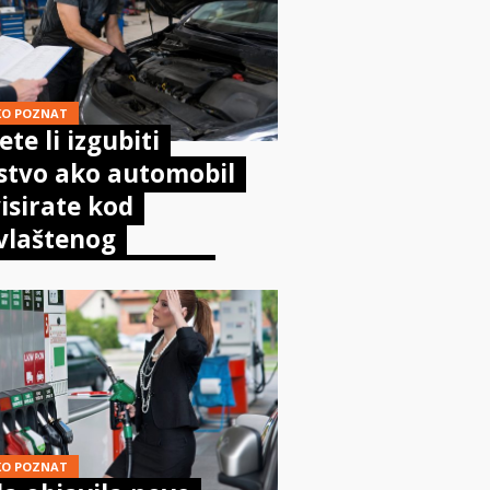
KO POZNAT
te li izgubiti
stvo ako automobil
isirate kod
vlaštenog
aničara? Evo što
sta kaže zakon
KO POZNAT