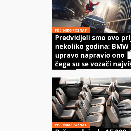
PIŠE:
NIKO POZNAT
Predvidjeli smo ovo pri
nekoliko godina: BMW 
upravo napravio ono
čega su se vozači najvi
bojali
PIŠE:
NIKO POZNAT