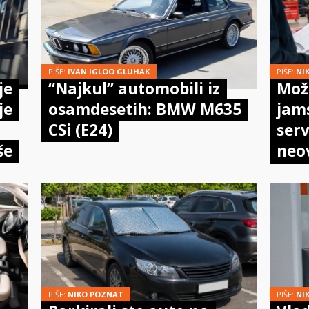
PIŠE:
IVAN IGLOO GLUHAK
PIŠE:
NI
je
“Najkul” automobili iz
Može
je
osamdesetih: BMW M635
jam
CSi (E24)
serv
še
neo
meh
doi
PIŠE:
NIKO POZNAT
PIŠE:
NI