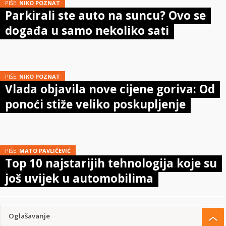
PIŠE:
NIKO POZNAT
Parkirali ste auto na suncu? Ovo se
događa u samo nekoliko sati
PIŠE:
NIKO POZNAT
Vlada objavila nove cijene goriva: Od
ponoći stiže veliko poskupljenje
PIŠE:
MATO PAVLIČEVIĆ
Top 10 najstarijih tehnologija koje su
još uvijek u automobilima
Oglašavanje