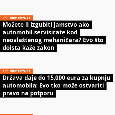
PIŠE:
NIKO POZNAT
Možete li izgubiti jamstvo ako
automobil servisirate kod
neovlaštenog mehaničara? Evo što
doista kaže zakon
PIŠE:
NIKO POZNAT
Država daje do 15.000 eura za kupnju
automobila: Evo tko može ostvariti
pravo na potporu