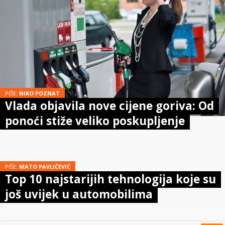
PIŠE:
NIKO POZNAT
Vlada objavila nove cijene goriva: Od
ponoći stiže veliko poskupljenje
PIŠE:
MATO PAVLIČEVIĆ
Top 10 najstarijih tehnologija koje su
još uvijek u automobilima