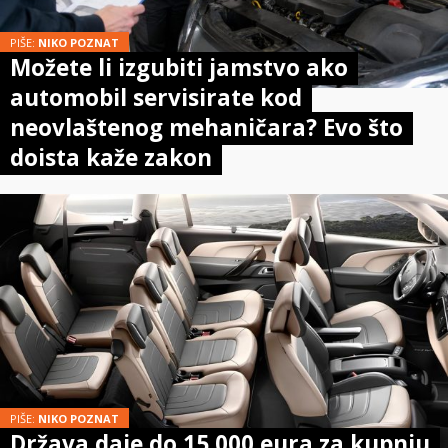
PIŠE:
NIKO POZNAT
Možete li izgubiti jamstvo ako
automobil servisirate kod
neovlaštenog mehaničara? Evo što
doista kaže zakon
PIŠE:
NIKO POZNAT
Država daje do 15.000 eura za kupnju