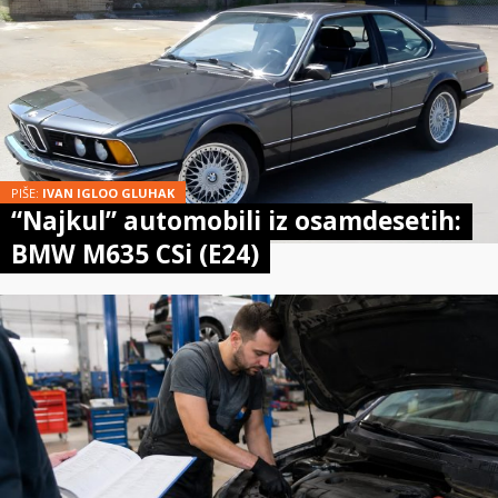
PIŠE:
IVAN IGLOO GLUHAK
“Najkul” automobili iz osamdesetih:
BMW M635 CSi (E24)