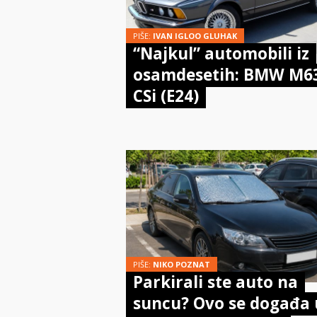
PIŠE:
IVAN IGLOO GLUHAK
“Najkul” automobili iz
osamdesetih: BMW M6
CSi (E24)
PIŠE:
NIKO POZNAT
Parkirali ste auto na
suncu? Ovo se događa 