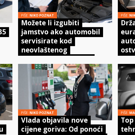
PIŠE:
NIKO POZNAT
PIŠE:
NI
Možete li izgubiti
Drža
35
jamstvo ako automobil
eur
servisirate kod
aut
neovlaštenog
ostv
mehaničara? Evo što
pot
doista kaže zakon
PIŠE:
NIKO POZNAT
PIŠE:
MA
Vlada objavila nove
Top 
u
cijene goriva: Od ponoći
tehn