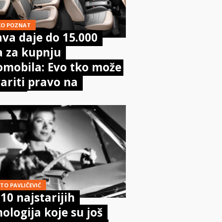
KO POZNAT
va daje do 15.000
a za kupnju
omobila: Evo tko može
ariti pravo na
poru
TO PAVLIČEVIĆ
10 najstarijih
ologija koje su još