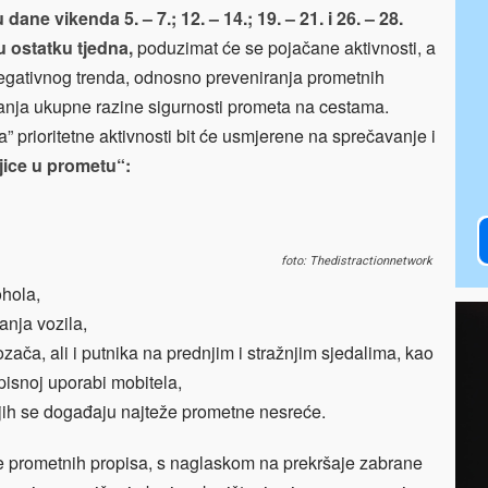
ne vikenda 5. – 7.; 12. – 14.; 19. – 21. i 26. – 28.
 u ostatku tjedna,
poduzimat će se pojačane aktivnosti, a
negativnog trenda, odnosno preveniranja prometnih
ćanja ukupne razine sigurnosti prometa na cestama.
 prioritetne aktivnosti bit će usmjerene na sprečavanje i
jice u prometu“:
foto: Thedistractionnetwork
ohola,
anja vozila,
ača, ali i putnika na prednjim i stražnjim sjedalima, kao
pisnoj uporabi mobitela,
jih se događaju najteže prometne nesreće.
 prometnih propisa, s naglaskom na prekršaje zabrane