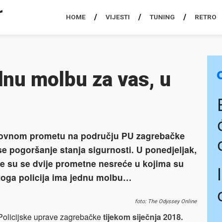
HOME
VIJESTI
TUNING
RETRO
ednu molbu za vas, u
estovnom prometu na području PU zagrebačke
se pogoršanje stanja sigurnosti. U ponedjeljak,
le su se dvije prometne nesreće u kojima su
Stoga policija ima jednu molbu…
foto: The Odyssey Online
Policijske uprave zagrebačke
tijekom siječnja 2018.