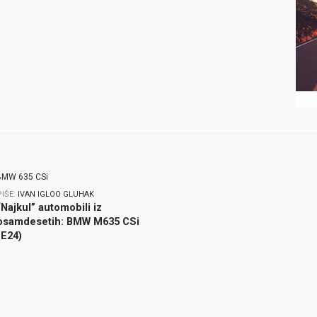
PIŠE:
IVAN IGLOO GLUHAK
“Najkul” automobili iz
osamdesetih: BMW M635 CSi
(E24)