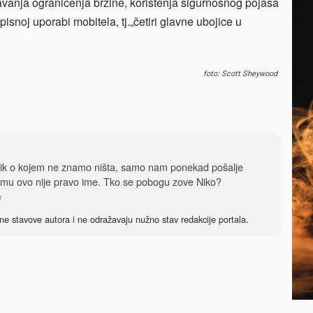
avanja ograničenja brzine, korištenja sigurnosnog pojasa
isnoj uporabi mobitela, tj.„četiri glavne ubojice u
foto: Scott Sheywood
dnik o kojem ne znamo ništa, samo nam ponekad pošalje
 mu ovo nije pravo ime. Tko se pobogu zove Niko?
e
ne stavove autora i ne odražavaju nužno stav redakcije portala.