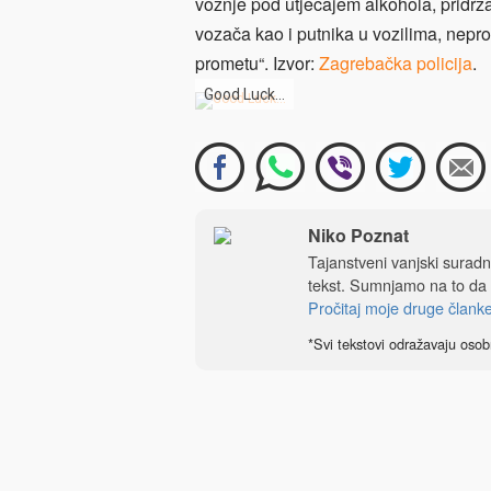
vožnje pod utjecajem alkohola, pridrž
vozača kao i putnika u vozilima, neprop
prometu“. Izvor:
Zagrebačka policija
.
Good Luck…
Niko Poznat
Tajanstveni vanjski sura
tekst. Sumnjamo na to da
Pročitaj moje druge člank
*Svi tekstovi odražavaju osob