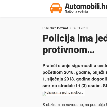
Piše
Niko Poznat
06.01.2018
Policija ima j
protivnom…
Prateći stanje sigurnosti u c
početkom 2018. godine, bilježi 
1. siječnja 2018. godine dogodi
smrtno stradale tri (3) osobe. 
Policija ima jednu molbu…
S obzirom na navedeno, na području 