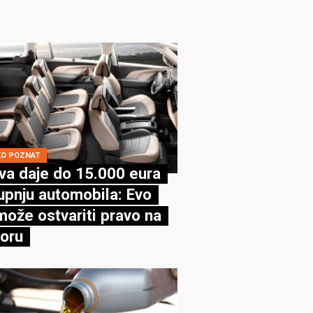
KO POZNAT
va daje do 15.000 eura
upnju automobila: Evo
može ostvariti pravo na
oru