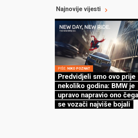
Najnovije vijesti
PIŠE:
NIKO POZNAT
Predvidjeli smo ovo prije
nekoliko godina: BMW je
upravo napravio ono čega
se vozači najviše bojali