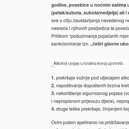
godine, posebice u noćnim satima u da
(petak/subota, subota/nedjelja) ali i
sve u cilju zaustavljanja navedenog 
nesreća i njihovih posljedica te pove
Prilikom “poduzimanja pojačanih mjera”
sankcioniranje tzv.
„četiri glavne ubo
Alkohol i pojas u totalno krivoj upotrebi…
1.
prekršaje vožnje pod utjecajem alk
2.
nepoštivanje dopuštenih brzina kret
3.
nekorištenje sigurnosnog pojasa (voz
i nepropisnom prijevozu djece), nepro
4.
druge teške prekršaje, činjenjem ko
Ovim putem apeliramo na pridržavanje