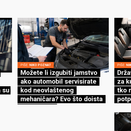
PIŠE:
NIKO POZNAT
PIŠE:
NI
Možete li izgubiti jamstvo
Drža
ako automobil servisirate
za k
 su
kod neovlaštenog
tko 
mehaničara? Evo što doista
potp
kaže zakon