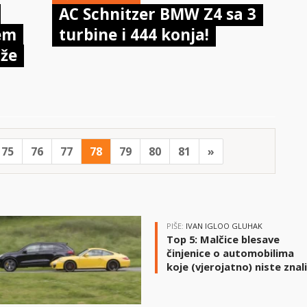
AC Schnitzer BMW Z4 sa 3
jem
turbine i 444 konja!
ože
75
76
77
78
79
80
81
»
PIŠE:
IVAN IGLOO GLUHAK
Top 5: Malčice blesave
činjenice o automobilima
koje (vjerojatno) niste znal