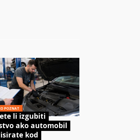
KO POZNAT
te li izgubiti
stvo ako automobil
isirate kod