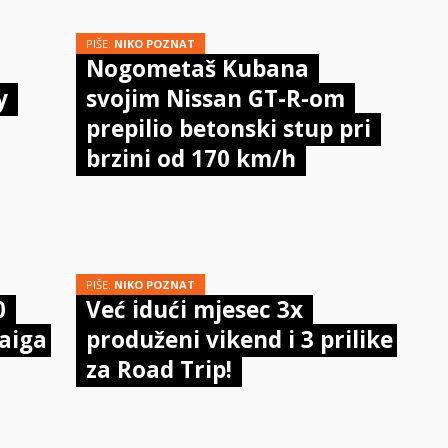
PIŠE:
NIKO POZNAT
Nogometaš Kubana
y
svojim Nissan GT-R-om
prepilio betonski stup pri
brzini od 170 km/h
PIŠE:
NIKO POZNAT
0
Već idući mjesec 3x
aiga
produženi vikend i 3 prilike
za Road Trip!