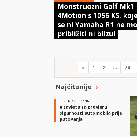
Monstruozni Golf Mk1
4Motion s 1056 KS, ko
se ni Yamaha R1 ne m
približiti ni blizu!
«
1
2
...
74
Najčitanije
PIŠE:
NIKO POZNAT
8 savjeta za provjeru
sigurnosti automobila prije
putovanja