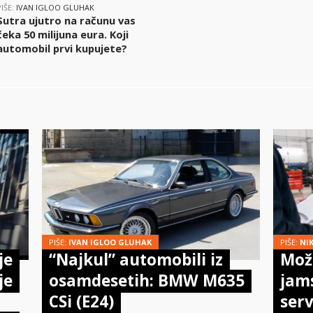
PIŠE:
IVAN IGLOO GLUHAK
Sutra ujutro na računu vas
čeka 50 milijuna eura. Koji
automobil prvi kupujete?
PIŠE:
IVAN IGLOO GLUHAK
PIŠE:
NI
je
“Najkul” automobili iz
Može
je
osamdesetih: BMW M635
jam
CSi (E24)
serv