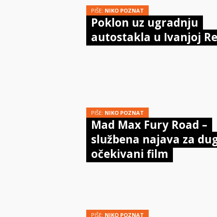
PIŠE:
NIKO POZNAT
Poklon uz ugradnju
autostakla u Ivanjoj Re
PIŠE:
NIKO POZNAT
Mad Max Fury Road –
službena najava za du
očekivani film
PIŠE:
NIKO POZNAT