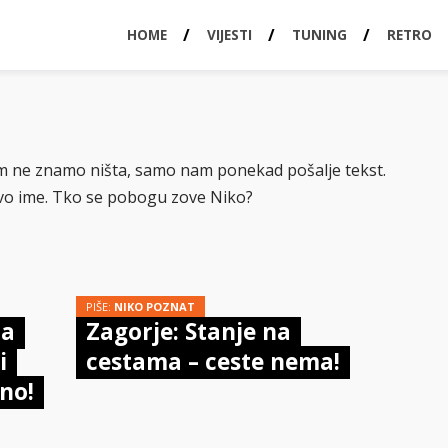
HOME
VIJESTI
TUNING
RETRO
em ne znamo ništa, samo nam ponekad pošalje tekst.
vo ime. Tko se pobogu zove Niko?
PIŠE:
NIKO POZNAT
na
Zagorje: Stanje na
i
cestama – ceste nema!
no!