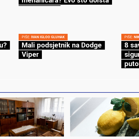
kaže zakon
PIŠE:
IVAN IGLOO GLUHAK
PIŠE:
NI
cu?
Mali podsjetnik na Dodge
8 sa
Viper
sigu
puto