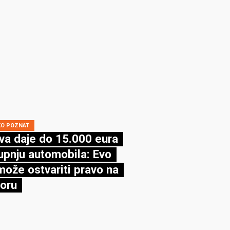
KO POZNAT
va daje do 15.000 eura
upnju automobila: Evo
može ostvariti pravo na
oru