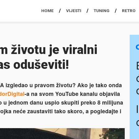
HOME
VIJESTI
TUNING
RETRO
 životu je viralni
as oduševiti!
 GTA izgledao u pravom životu? Ako je tako onda
dorDigital
-a na svom YouTube kanalu objavila
o u jednom danu uspio skupiti preko 8 milijuna
rojka neće zaustaviti tako skoro, a pogledajte i