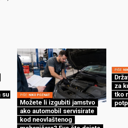
PIŠE:
NI
Drža
za k
 su
tko 
PIŠE:
NIKO POZNAT
Možete li izgubiti jamstvo
potp
ako automobil servisirate
kod neovlaštenog
mehaničara? Evo što doista