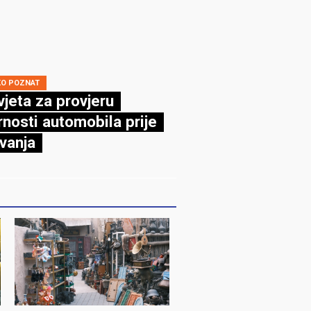
KO POZNAT
vjeta za provjeru
rnosti automobila prije
vanja