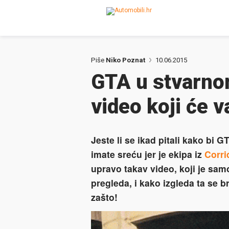
Piše
Niko Poznat
10.06.2015
GTA u stvarnom
video koji će v
Jeste li se ikad pitali kako bi
imate sreću jer je ekipa iz
Corri
upravo takav video, koji je sam
pregleda, i kako izgleda ta se b
zašto!