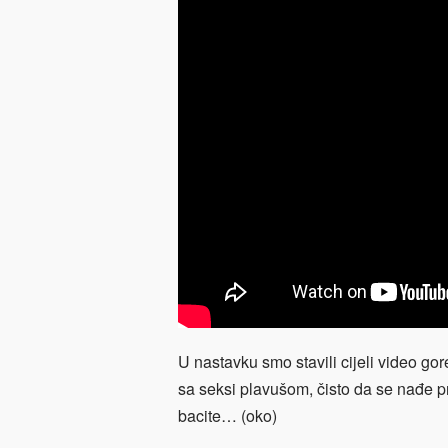
U nastavku smo stavili cijeli video g
sa seksi plavušom, čisto da se nađe pr
bacite… (oko)