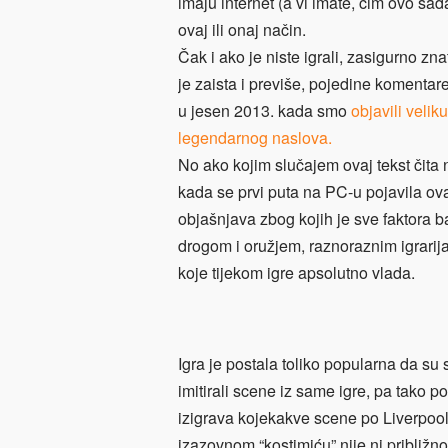
imaju internet (a vi imate, čim ovo sad
ovaj ili onaj način.
Čak i ako je niste igrali, zasigurno zna
je zaista i previše, pojedine komentar
u jesen 2013. kada smo
objavili veli
legendarnog naslova.
No ako kojim slučajem ovaj tekst čita 
kada se prvi puta na PC-u pojavila ov
objašnjava zbog kojih je sve faktora b
drogom i oružjem, raznoraznim igrarij
koje tijekom igre apsolutno vlada.
Igra je postala toliko popularna da su 
imitirali scene iz same igre, pa tako 
izigrava kojekakve scene po Liverpoo
izazovnom “kostimiću” nije ni približn