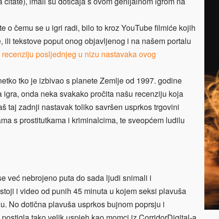
a čitate), imali su doticaja s ovom genijalnom igrom na
te o čemu se u igri radi, bilo to kroz YouTube filmiće kojih
e, ili tekstove poput onog objavljenog i na našem portalu
ku recenziju posljednjeg u nizu nastavaka ovog
netko tko je izbivao s planete Zemlje od 1997. godine
a igra, onda neka svakako pročita našu recenziju koja
aš taj zadnji nastavak toliko savršen usprkos trgovini
ama s prostitutkama i kriminalcima, te sveopćem ludilu
se već nebrojeno puta do sada ljudi snimali i
postoji i video od punih 45 minuta u kojem seksi plavuša
lu. No dotična plavuša usprkos bujnom poprsju i
o postigla tako velik uspjeh kao momci iz CorridorDigital-a