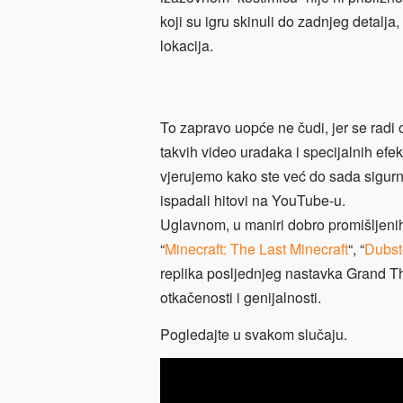
koji su igru skinuli do zadnjeg detalja
lokacija.
To zapravo uopće ne čudi, jer se radi o
takvih video uradaka i specijalnih ef
vjerujemo kako ste već do sada sigurn
ispadali hitovi na YouTube-u.
Uglavnom, u maniri dobro promišljenih
“
Minecraft: The Last Minecraft
“, “
Dubst
replika posljednjeg nastavka Grand The
otkačenosti i genijalnosti.
Pogledajte u svakom slučaju.