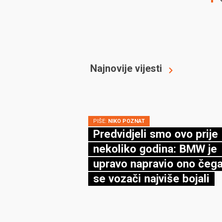
Najnovije vijesti
PIŠE:
NIKO POZNAT
Predvidjeli smo ovo prije
nekoliko godina: BMW je
upravo napravio ono čega
se vozači najviše bojali