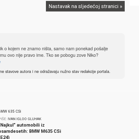
Nastavak na sljedećoj stranici »
dnik o kojem ne znamo ništa, samo nam ponekad pošalje
 mu ovo nije pravo ime. Tko se pobogu zove Niko?
e
ne stavove autora i ne odražavaju nužno stav redakcije portala.
PIŠE:
IVAN IGLOO GLUHAK
“Najkul” automobili iz
osamdesetih: BMW M635 CSi
(E24)