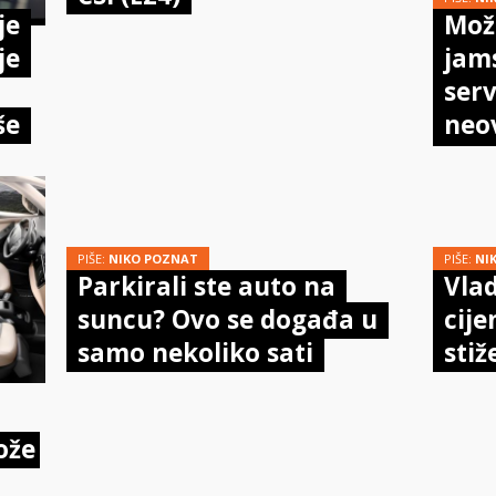
je
Može
je
jam
serv
še
neo
meh
doi
PIŠE:
NIKO POZNAT
PIŠE:
NI
Parkirali ste auto na
Vlad
suncu? Ovo se događa u
cije
samo nekoliko sati
stiž
ože