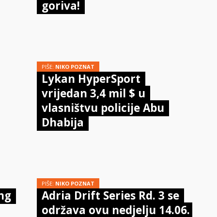
goriva!
PIŠE:
NIKO POZNAT
Lykan HyperSport
vrijedan 3,4 mil $ u
vlasništvu policije Abu
Dhabija
PIŠE:
NIKO POZNAT
ing
Adria Drift Series Rd. 3 se
održava ovu nedjelju 14.06.