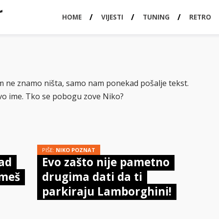
HOME
VIJESTI
TUNING
RETRO
em ne znamo ništa, samo nam ponekad pošalje tekst.
vo ime. Tko se pobogu zove Niko?
PIŠE:
NIKO POZNAT
kad
Evo zašto nije pametno
zmeš
drugima dati da ti
parkiraju Lamborghini!