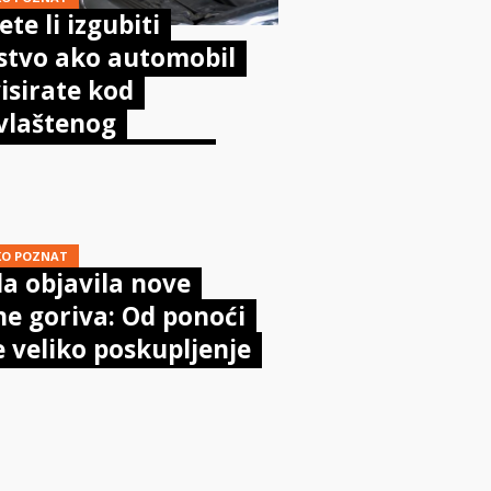
te li izgubiti
stvo ako automobil
isirate kod
vlaštenog
aničara? Evo što
sta kaže zakon
KO POZNAT
a objavila nove
ne goriva: Od ponoći
e veliko poskupljenje