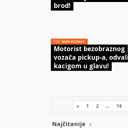
brod!
PIŠE:
NIKO POZNAT
Motorist bezobraznog
vozača pickup-a, odval
kacigom u glavu!
«
1
2
...
74
Najčitanije