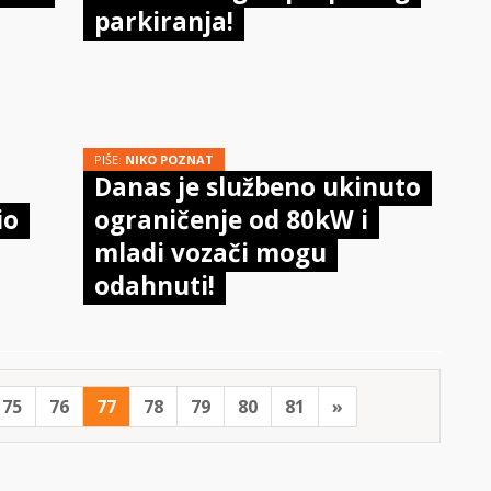
parkiranja!
PIŠE:
NIKO POZNAT
Danas je službeno ukinuto
io
ograničenje od 80kW i
mladi vozači mogu
odahnuti!
75
76
77
78
79
80
81
»