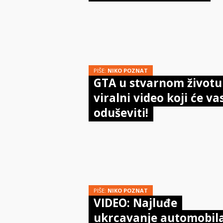
PIŠE:
NIKO POZNAT
GTA u stvarnom životu
viralni video koji će va
oduševiti!
PIŠE:
NIKO POZNAT
VIDEO: Najluđe
ukrcavanje automobil