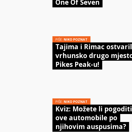
One Of Seven
PIŠE:
NIKO POZNAT
Tajima i Rimac ostvaril
vrhunsko drugo mjest
Pikes Peak-u!
PIŠE:
NIKO POZNAT
Kviz: Možete li pogoditi
ove automobile po
njihovim auspusima?