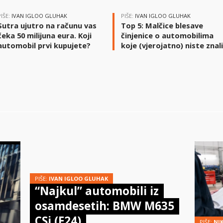
PIŠE:
IVAN IGLOO GLUHAK
PIŠE:
IVAN IGLOO GLUHAK
Sutra ujutro na računu vas
Top 5: Malčice blesave
čeka 50 milijuna eura. Koji
činjenice o automobilima
automobil prvi kupujete?
koje (vjerojatno) niste znal
PIŠE:
IVAN IGLOO GLUHAK
“Najkul” automobili iz
osamdesetih: BMW M635
CSi (E24)
PIŠE:
NI