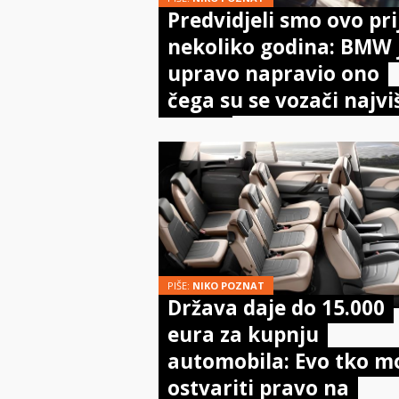
Predvidjeli smo ovo pri
nekoliko godina: BMW 
upravo napravio ono
čega su se vozači najvi
bojali
PIŠE:
NIKO POZNAT
Država daje do 15.000
eura za kupnju
automobila: Evo tko m
ostvariti pravo na