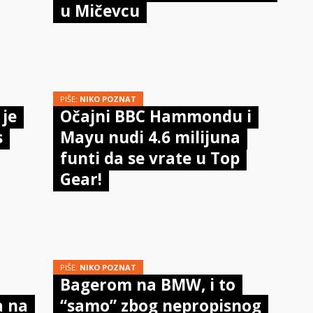
u Mičevcu
PIŠE:
NIKO POZNAT
 je
Očajni BBC Hammondu i
s
Mayu nudi 4.6 milijuna
funti da se vrate u Top
Gear!
PIŠE:
NIKO POZNAT
Bagerom na BMW, i to
a na
“samo” zbog nepropisnog