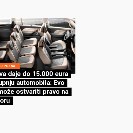
KO POZNAT
va daje do 15.000 eura
upnju automobila: Evo
može ostvariti pravo na
oru