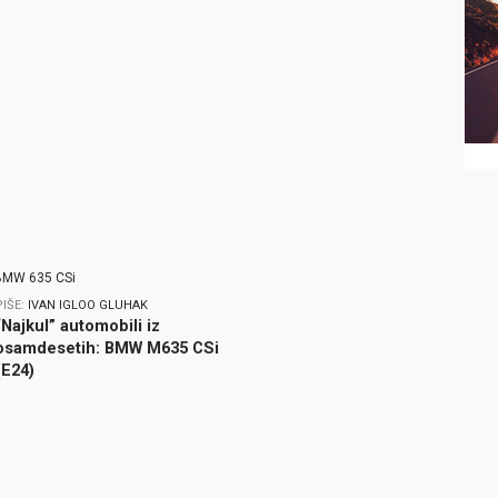
PIŠE:
IVAN IGLOO GLUHAK
“Najkul” automobili iz
osamdesetih: BMW M635 CSi
(E24)