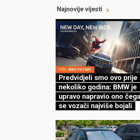
Najnovije vijesti
PIŠE:
NIKO POZNAT
Predvidjeli smo ovo prije
nekoliko godina: BMW je
upravo napravio ono čega
se vozači najviše bojali