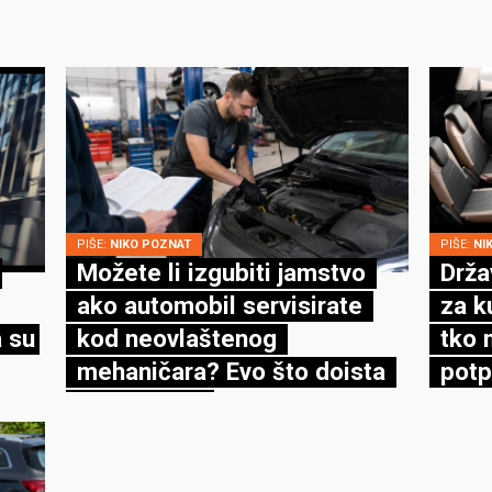
PIŠE:
NIKO POZNAT
PIŠE:
NI
Možete li izgubiti jamstvo
Drža
ako automobil servisirate
za k
 su
kod neovlaštenog
tko 
mehaničara? Evo što doista
potp
kaže zakon