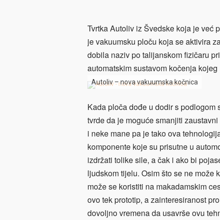
Tvrtka Autoliv iz Švedske koja je već
je vakuumsku ploču koja se aktivira za
dobila naziv po talijanskom fizičaru p
automatskim sustavom kočenja kojeg 
Autoliv – nova vakuumska kočnica
Kada ploča dođe u dodir s podlogom st
tvrde da je moguće smanjiti zaustavni 
i neke mane pa je tako ova tehnologij
komponente koje su prisutne u automo
izdržati tolike sile, a čak i ako bi poja
ljudskom tijelu. Osim što se ne može ko
može se koristiti na makadamskim ces
ovo tek prototip, a zainteresiranost pr
dovoljno vremena da usavrše ovu tehno