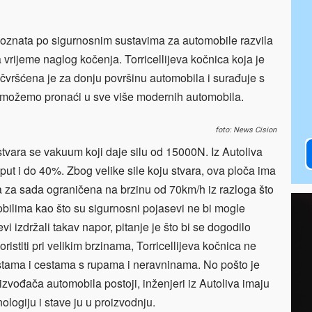
 poznata po sigurnosnim sustavima za automobile razvila
 vrijeme naglog kočenja. Torricellijeva kočnica koja je
ričvršćena je za donju površinu automobila i surađuje s
možemo pronaći u sve više modernih automobila.
foto: News Cision
vara se vakuum koji daje silu od 15000N. Iz Autoliva
put i do 40%. Zbog velike sile koju stvara, ova ploča ima
a za sada ograničena na brzinu od 70km/h iz razloga što
bilima kao što su sigurnosni pojasevi ne bi mogle
sevi izdržali takav napor, pitanje je što bi se dogodilo
ristiti pri velikim brzinama, Torricellijeva kočnica ne
tama i cestama s rupama i neravninama. No pošto je
oizvođača automobila postoji, inženjeri iz Autoliva imaju
logiju i stave ju u proizvodnju.