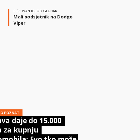
PIŠE:
IVAN IGLOO GLUHAK
Mali podsjetnik na Dodge
Viper
i
KO POZNAT
va daje do 15.000
a za kupnju
omobila: Evo tko može