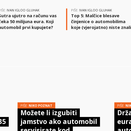
PIŠE:
IVAN IGLOO GLUHAK
PIŠE:
IVAN IGLOO GLUHAK
Sutra ujutro na računu vas
Top 5: Malčice blesave
čeka 50 milijuna eura. Koji
činjenice o automobilima
automobil prvi kupujete?
koje (vjerojatno) niste znal
PIŠE:
NIKO POZNAT
PIŠE:
NI
Možete li izgubiti
Drža
35
jamstvo ako automobil
eur
servisirate kod
aut