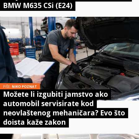
BMW M635 CSi (E24)
PIŠE:
NIKO POZNAT
Možete li izgubiti jamstvo ako
automobil servisirate kod
neovlaštenog mehaničara? Evo što
doista kaže zakon