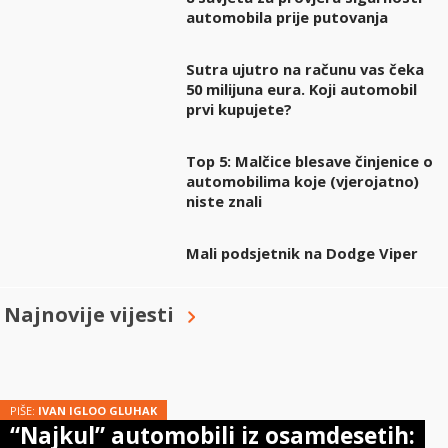
automobila prije putovanja
Sutra ujutro na računu vas čeka
50 milijuna eura. Koji automobil
prvi kupujete?
Top 5: Malčice blesave činjenice o
automobilima koje (vjerojatno)
niste znali
Mali podsjetnik na Dodge Viper
Najnovije vijesti
PIŠE:
IVAN IGLOO GLUHAK
“Najkul” automobili iz osamdesetih: