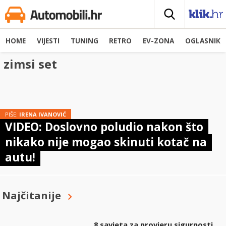
HOME
VIJESTI
TUNING
RETRO
EV-ZONA
OGLASNIK
zimsi set
PIŠE:
IRENA IVANOVIĆ
VIDEO: Doslovno poludio nakon što
nikako nije mogao skinuti kotač na
autu!
Najčitanije
8 savjeta za provjeru sigurnosti