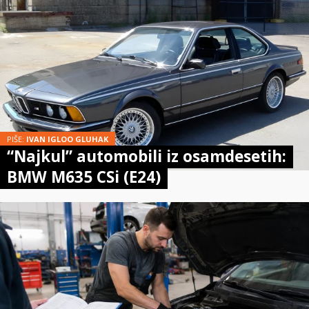
PIŠE:
IVAN IGLOO GLUHAK
“Najkul” automobili iz osamdesetih:
BMW M635 CSi (E24)