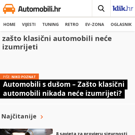
HOME
VIJESTI
TUNING
RETRO
EV-ZONA
OGLASNIK
zašto klasični automobili neće
izumrijeti
PIŠE:
NIKO POZNAT
Automobili s dušom – Zašto klasični
automobili nikada neće izumrijeti?
Najčitanije
8 savjeta za provjeru sigurnosti