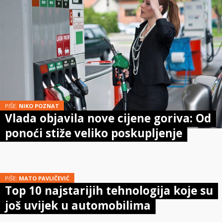
PIŠE:
NIKO POZNAT
Vlada objavila nove cijene goriva: Od
ponoći stiže veliko poskupljenje
PIŠE:
MATO PAVLIČEVIĆ
Top 10 najstarijih tehnologija koje su
još uvijek u automobilima