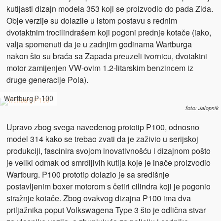
kutijasti dizajn modela 353 koji se proizvodio do pada Zida.
Obje verzije su dolazile u istom postavu s rednim
dvotaktnim trocilindrašem koji pogoni prednje kotače (iako,
valja spomenuti da je u zadnjim godinama Wartburga
nakon što su braća sa Zapada preuzeli tvornicu, dvotaktni
motor zamijenjen VW-ovim 1.2-litarskim benzincem iz
druge generacije Pola).
Wartburg P-100
foto: Jalopnik
Upravo zbog svega navedenog prototip P100, odnosno
model 314 kako se trebao zvati da je zaživio u serijskoj
produkciji, fascinira svojom inovativnošću i dizajnom pošto
je veliki odmak od smrdljivih kutija koje je inače proizvodio
Wartburg. P100 prototip dolazio je sa središnje
postavljenim boxer motorom s četiri cilindra koji je pogonio
stražnje kotače. Zbog ovakvog dizajna P100 ima dva
prtljažnika poput Volkswagena Type 3 što je odlična stvar