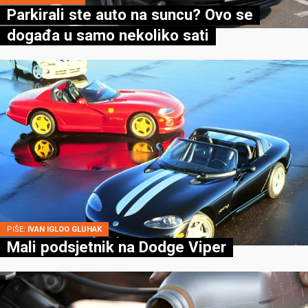
Parkirali ste auto na suncu? Ovo se
događa u samo nekoliko sati
PIŠE:
IVAN IGLOO GLUHAK
Mali podsjetnik na Dodge Viper