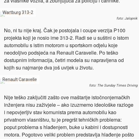
za vlasnike vozila, a zbunjujuća za policiju i carinike.
Wartburg 313-2
foto: Jalopnik
No, ni tu nije kraj. Čak je postojala i coupe verzija P100
projekta koji je nosio ime 313-2. Radi se u suštini o istom
automobilu s istim motorom u sportskom odjelu koje
neodoljivo podsjeća na Renault Caravelle. Po teško
dostupnim informacija, četiri modela su napravljena od
kojih su najmanje dva još uvijek u životu.
Renault Caravelle
foto: The Sunday Times Driving
Nije teško zaključiti zašto ove maštarije istočnonjemačkih
inženjera nisu zaživjele – ako izuzmemo ideološke razloge
i nepovjerljiv stav komunista prema automobilu kao
privatnom vlasništvu, tu je pregršt tehničkih problema:
poput problema s hlađenjem, buke u kabini i dostupnosti
motora. Pogotovo veliki problem predstavlja hlađenje pošto