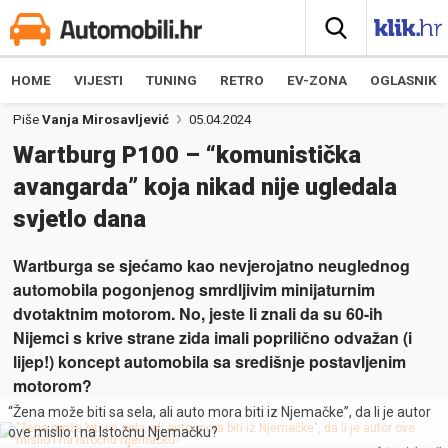
HOME
VIJESTI
TUNING
RETRO
EV-ZONA
OGLASNIK
Piše
Vanja Mirosavljević
05.04.2024
Wartburg P100 – “komunistička
avangarda” koja nikad nije ugledala
svjetlo dana
Wartburga se sjećamo kao nevjerojatno neuglednog
automobila pogonjenog smrdljivim minijaturnim
dvotaktnim motorom. No, jeste li znali da su 60-ih
Nijemci s krive strane zida imali poprilično odvažan (i
lijep!) koncept automobila sa središnje postavljenim
motorom?
“Žena može biti sa sela, ali auto mora biti iz Njemačke”, da li je autor
ove mislio i na Istočnu Njemačku?