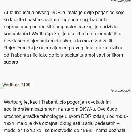
foto: Jalopnik
Auto-industrija bivšeg DDR-a imala je dvije perjanice koje
su kružile i našim cestama: legendarnog Trabanta
napravljenog od recikliranog materijala koji je nadživio
komunizam i Wartburga koji je bio izbor onih jednakijih u
besklasnom njemačkom društvu, a to može zahvaliti
činjenicom da je napravljen od pravog lima, pa za razliku
od Trabanta nije lako gorio u spektakularnoj vatri prilikom
sudara.
Wartburg P100
foto: Jalopnik
Wartburg je, kao i Trabant, bio pogonjen dvotaktnim
trocilindrašem baziranom na starom DKW-u. Ovo čudo
istočnonjemačke tehnologije u svom DDR izdanju od 1956-
1991 imalo je dva dizajna: okruglasti u stilu pedesetih –
model 311/312 koji se proizvodio do 1966. i nama poznatiji