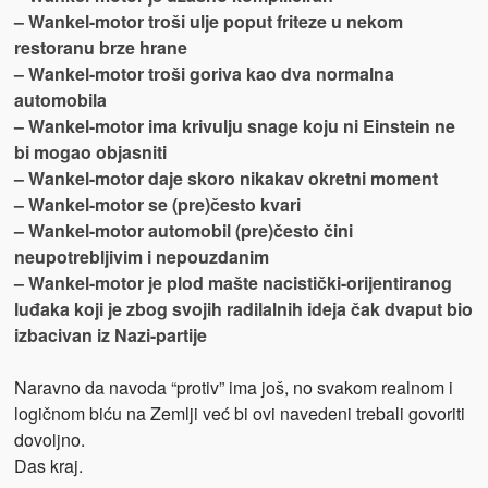
– Wankel-motor troši ulje poput friteze u nekom
restoranu brze hrane
– Wankel-motor troši goriva kao dva normalna
automobila
– Wankel-motor ima krivulju snage koju ni Einstein ne
bi mogao objasniti
– Wankel-motor daje skoro nikakav okretni moment
– Wankel-motor se (pre)često kvari
– Wankel-motor automobil (pre)često čini
neupotrebljivim i nepouzdanim
– Wankel-motor je plod mašte nacistički-orijentiranog
luđaka koji je zbog svojih radilalnih ideja čak dvaput bio
izbacivan iz Nazi-partije
Naravno da navoda “protiv” ima još, no svakom realnom i
logičnom biću na Zemlji već bi ovi navedeni trebali govoriti
dovoljno.
Das kraj.