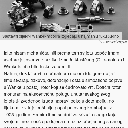
Sastavni dijelovi Wankel-motora izgledaju u najmanju ruku čudno.
foto: Wankel Engine
Iako nisam mehaničar, niti prema tom svijetu uopće imam
aspiracije, osnovne razlike između klasičnog (Otto-motora) i
Wankela nije bilo teško zapamtiti.
Naime, dok klipovi u normalnom motoru idu gore-dolje i
time stvaraju tlakove, detonacije i ostale simpatične pojave,
u Wankelu postoji rotor koji se čudnovato vrti. Dotični rotor
montiran na ekscentričnu polugu unutar svakog svog
idiotski-izvedenog kruga napravi pokoju detonaciju, no
tijekom te vrtnje troši ulje poput polovnog kombajna iz
1928. godine. Samim time se dobiva krivulja snage koja
svojom linearnošću podsjeća na nalaz prosječnog srčanog