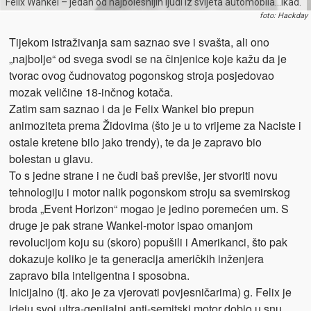
Felix Wankel – jedan od najbolesnijih ljudi iz svijeta automobila…ikad.
foto: Hackday
Tijekom istraživanja sam saznao sve i svašta, ali ono
„najbolje“ od svega svodi se na činjenice koje kažu da je
tvorac ovog čudnovatog pogonskog stroja posjedovao
mozak veličine 18-inčnog kotača.
Zatim sam saznao i da je Felix Wankel bio prepun
animoziteta prema Židovima (što je u to vrijeme za Naciste i
ostale kretene bilo jako trendy), te da je zapravo bio
bolestan u glavu.
To s jedne strane i ne čudi baš previše, jer stvoriti novu
tehnologiju i motor nalik pogonskom stroju sa svemirskog
broda „Event Horizon“ mogao je jedino poremećen um. S
druge je pak strane Wankel-motor ispao omanjom
revolucijom koju su (skoro) popušili i Amerikanci, što pak
dokazuje koliko je ta generacija američkih inženjera
zapravo bila inteligentna i sposobna.
Inicijalno (tj. ako je za vjerovati povjesničarima) g. Felix je
ideju svoj ultra-genijalni anti-semitski motor dobio u snu.