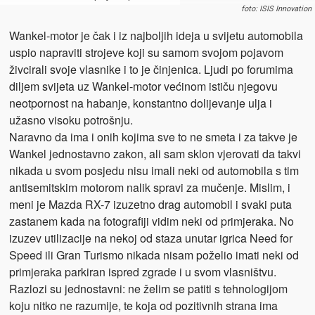
foto: ISIS Innovation
Wankel-motor je čak i iz najboljih ideja u svijetu automobila
uspio napraviti strojeve koji su samom svojom pojavom
živcirali svoje vlasnike i to je činjenica. Ljudi po forumima
diljem svijeta uz Wankel-motor većinom ističu njegovu
neotpornost na habanje, konstantno dolijevanje ulja i
užasno visoku potrošnju.
Naravno da ima i onih kojima sve to ne smeta i za takve je
Wankel jednostavno zakon, ali sam sklon vjerovati da takvi
nikada u svom posjedu nisu imali neki od automobila s tim
antisemitskim motorom nalik spravi za mučenje. Mislim, i
meni je Mazda RX-7 izuzetno drag automobil i svaki puta
zastanem kada na fotografiji vidim neki od primjeraka. No
izuzev utilizacije na nekoj od staza unutar igrica Need for
Speed ili Gran Turismo nikada nisam poželio imati neki od
primjeraka parkiran ispred zgrade i u svom vlasništvu.
Razlozi su jednostavni: ne želim se patiti s tehnologijom
koju nitko ne razumije, te koja od pozitivnih strana ima