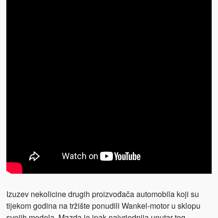
Izuzev nekolicine drugih proizvođača automobila koji su
tijekom godina na tržište ponudili Wankel-motor u sklopu
svojih modela, Mazda je ipak najvrjednija unutar tog