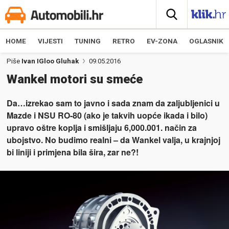
HOME
VIJESTI
TUNING
RETRO
EV-ZONA
OGLASNIK
Piše
Ivan IGloo Gluhak
09.05.2016
Wankel motori su smeće
Da…izrekao sam to javno i sada znam da zaljubljenici u
Mazde i NSU RO-80 (ako je takvih uopće ikada i bilo)
upravo oštre koplja i smišljaju 6,000.001. način za
ubojstvo. No budimo realni – da Wankel valja, u krajnjoj
bi liniji i primjena bila šira, zar ne?!