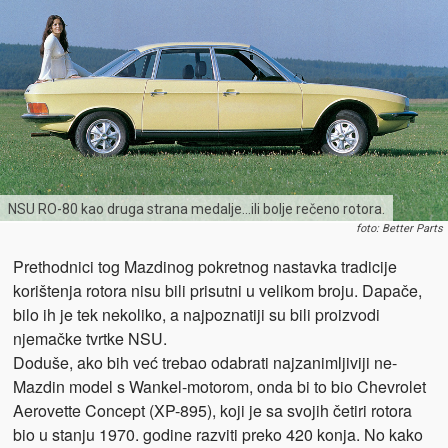
NSU RO-80 kao druga strana medalje…ili bolje rečeno rotora.
foto: Better Parts
Prethodnici tog Mazdinog pokretnog nastavka tradicije
korištenja rotora nisu bili prisutni u velikom broju. Dapače,
bilo ih je tek nekoliko, a najpoznatiji su bili proizvodi
njemačke tvrtke NSU.
Doduše, ako bih već trebao odabrati najzanimljiviji ne-
Mazdin model s Wankel-motorom, onda bi to bio Chevrolet
Aerovette Concept (XP-895), koji je sa svojih četiri rotora
bio u stanju 1970. godine razviti preko 420 konja. No kako