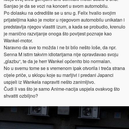
Sanjao je da se vozi na koncert u svom automobilu.
Po dolasku na odredište se u snu g. Felix hvalio svojim
prijateljima kako je motor u njegovom automobilu unikatan i
predstavlja njegov vlastiti izum, a kada se probudio, krenulo
je manično razvijanje onoga što povijest poznaje kao
Wankel-motor.
Naravno da sve to možda i ne bi bilo nešto loše, da npr.
Senna M istim takvim idiotarijama nije opravdavao svoju
„glazbu“, te da je herr Wankel općenito bio normalan.
No u svemu tome se s vremenom ipak otvorila i treća strana
cijele priče, u sklopu koje su marljivi i predani Japanci
uspjeli iz Wankela napraviti nešto zanimljivo.
Čudi li vas što je samo Anime-nacija uspjela ovakvog što
shvatiti ozbiljno?