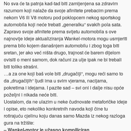
No sva će ta patnja kad-tad biti zamijenjena sa zdravim
razumom koji nalaže da svoje afinitete prebacim prema
nekom V6 ili V8 motoru pod poklopcem nekog sportskog
automobila koji neće trebati „generalku“ svakih pola sata.
Zapravo svoje afinitete prema svijetu automobila s ove
najnovije ideje aktualiziranja Wankel-motora mogu usmjeriti
prema bilo kojem današnjem automobilu i zbog toga biti
sretan, jer ako već ništa drugo, trajnost će barem dijelom
ovisiti o meni samom, dok računi za ulje ipak ne bi trebali
biti toliko strašni.
…a za one koji baš vole biti „drugačiji“, mogu reći samo to
da „drugačijih“ ljudi ima u svim vjerama, nacijama,
pokretima i idejama. I pazite sad – svi oni i dalje nisu opće
poželjni i nikada neće biti.
Uostalom, da ne ulazim u neke čudnovate metaforičke ideje
i opise, eto nekoliko konkretnih navoda koji čine tu
rotirajuću cjelinu koju danas samo Mazda iz nekog razloga
gura na tržište:
– Wankel-motor je užasno kompiliciran