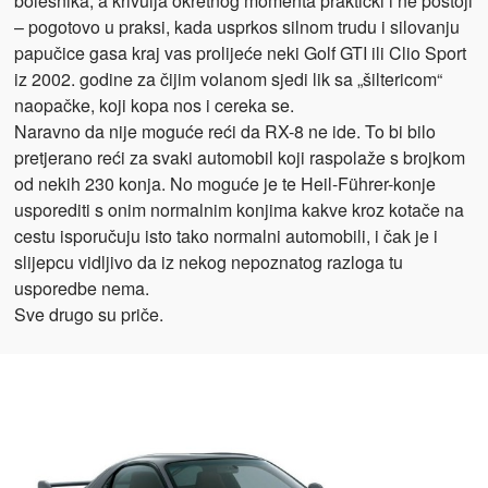
bolesnika, a krivulja okretnog momenta praktički i ne postoji
– pogotovo u praksi, kada usprkos silnom trudu i silovanju
papučice gasa kraj vas prolijeće neki Golf GTI ili Clio Sport
iz 2002. godine za čijim volanom sjedi lik sa „šiltericom“
naopačke, koji kopa nos i cereka se.
Naravno da nije moguće reći da RX-8 ne ide. To bi bilo
pretjerano reći za svaki automobil koji raspolaže s brojkom
od nekih 230 konja. No moguće je te Heil-Führer-konje
usporediti s onim normalnim konjima kakve kroz kotače na
cestu isporučuju isto tako normalni automobili, i čak je i
slijepcu vidljivo da iz nekog nepoznatog razloga tu
usporedbe nema.
Sve drugo su priče.