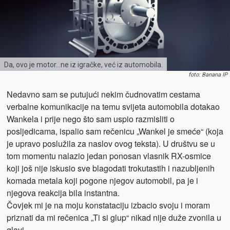
Da, ovo je motor…ne iz igračke, već iz automobila.
foto: Banana IP
Nedavno sam se putujući nekim čudnovatim cestama
verbalne komunikacije na temu svijeta automobila dotakao
Wankela i prije nego što sam uspio razmisliti o
posljedicama, ispalio sam rečenicu „Wankel je smeće“ (koja
je upravo poslužila za naslov ovog teksta). U društvu se u
tom momentu nalazio jedan ponosan vlasnik RX-osmice
koji još nije iskusio sve blagodati trokutastih i nazubljenih
komada metala koji pogone njegov automobil, pa je i
njegova reakcija bila instantna.
Čovjek mi je na moju konstataciju izbacio svoju i moram
priznati da mi rečenica „Ti si glup“ nikad nije duže zvonila u
glavi.