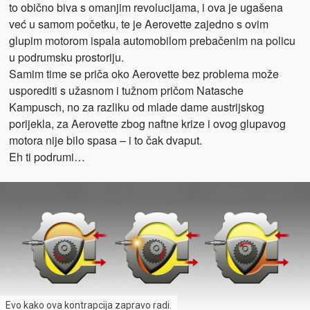
to obično biva s omanjim revolucijama, i ova je ugašena
već u samom početku, te je Aerovette zajedno s ovim
glupim motorom ispala automobilom prebačenim na policu
u podrumsku prostoriju.
Samim time se priča oko Aerovette bez problema može
usporediti s užasnom i tužnom pričom Natasche
Kampusch, no za razliku od mlade dame austrijskog
porijekla, za Aerovette zbog naftne krize i ovog glupavog
motora nije bilo spasa – i to čak dvaput.
Eh ti podrumi…
Evo kako ova kontrapcija zapravo radi.