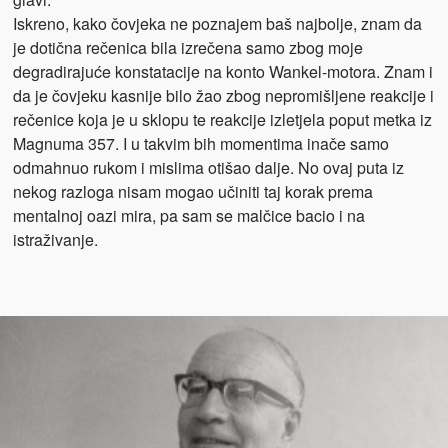
Iskreno, kako čovjeka ne poznajem baš najbolje, znam da
je dotična rečenica bila izrečena samo zbog moje
degradirajuće konstatacije na konto Wankel-motora. Znam i
da je čovjeku kasnije bilo žao zbog nepromišljene reakcije i
rečenice koja je u sklopu te reakcije izletjela poput metka iz
Magnuma 357. I u takvim bih momentima inače samo
odmahnuo rukom i mislima otišao dalje. No ovaj puta iz
nekog razloga nisam mogao učiniti taj korak prema
mentalnoj oazi mira, pa sam se malčice bacio i na
istraživanje.