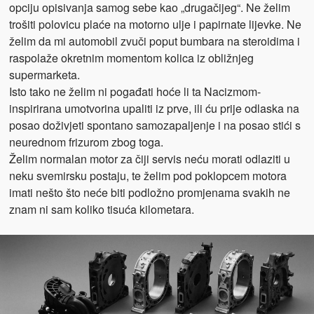
opciju opisivanja samog sebe kao „drugačijeg“. Ne želim
trošiti polovicu plaće na motorno ulje i papirnate lijevke. Ne
želim da mi automobil zvuči poput bumbara na steroidima i
raspolaže okretnim momentom kolica iz obližnjeg
supermarketa.
Isto tako ne želim ni pogađati hoće li ta Nacizmom-
inspirirana umotvorina upaliti iz prve, ili ću prije odlaska na
posao doživjeti spontano samozapaljenje i na posao stići s
neurednom frizurom zbog toga.
Želim normalan motor za čiji servis neću morati odlaziti u
neku svemirsku postaju, te želim pod poklopcem motora
imati nešto što neće biti podložno promjenama svakih ne
znam ni sam koliko tisuća kilometara.