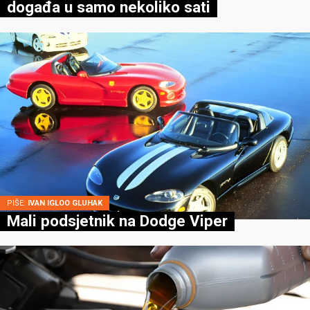
događa u samo nekoliko sati
PIŠE:
IVAN IGLOO GLUHAK
Mali podsjetnik na Dodge Viper