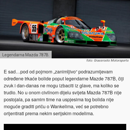
Legendarna Mazda 787B.
foto: Grassroots Motorsports
E sad…pod od pojmom „zanimljivo“ podrazumijevam
određene trkaće bolide poput legendarne Mazde 787B, čiji
zvuk i dan-danas ne mogu izbaciti iz glave, ma koliko se
trudio. No u onom civilnom dijelu svijeta Mazda 787B nije
postojala, pa samim time na uspjesima tog bolida nije
moguće graditi priču o Wankelima, već se potrebno
orijentirati prema nekim serijskim modelima.