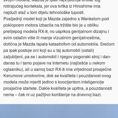
rotirajućeg konteksta, jer ova tvrtka iz Hiroshime ima
najduži staž u tom dijelu tehnološke tuposti.
Posljednji model koji je Mazda zajedno s Wankelom pod
poklopcem motora izbacila na tržište bio je u obliku
prelijepog modela RX-8, no usprkos genijalnom dizajnu i
svim ostalim više ili manje vizualnim genijalnostima,
dotična je Mazda ispala katastrofom od automobila. Srećom
pa ipak postoje oni koji su u taj automobil (ostali)
zaljubljeni, pa se i automobil i njegov pogonski stroj i dan-
danas tu i tamo pojave na Internetu (najčešće u nekom
oglasniku), ali u samoj bazi RX-8 ima vrijednost prosječne
Kerumove umotvorine, dok se kvaliteta i pouzdanost ovog
modela može mjeriti jedino s kvocijentom inteligencije
prosječne starlete. Dakle kvaliteta je upitna, a pouzdanosti
nema – čak ni uz pažljivo korištenje na dnevnoj bazi.