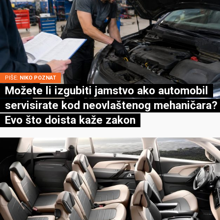
PIŠE:
NIKO POZNAT
Možete li izgubiti jamstvo ako automobil
servisirate kod neovlaštenog mehaničara?
Evo što doista kaže zakon