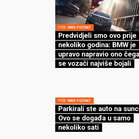
PIŠE:
NIKO POZNAT
Predvidjeli smo ovo prije
nekoliko godina: BMW je
upravo napravio ono čega
se vozači najviše bojali
PIŠE:
NIKO POZNAT
Parkirali ste auto na sun
Ovo se događa u samo
nekoliko sati