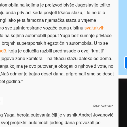
utomobila na kojima je proizvod bivše Jugoslavije toliko
u onda privlači kada posjeti trkaću stazu, i to ne bilo
ng! Iako je ta famozna njemačka staza u vrijeme
no sve zainteresirane vozače puna uistinu
svakakvih
esto na kojima automobili poput Yuga bez sumnje privlače
brojnih supersportskih egzotičnih automobila. U to se
ud3
, koja je odlučila razbiti predrasude o ovoj “krntiji” i
 njegove zone komfora – na trkaću stazu daleko od doma.
anja kojima je ovo putovanje obogatilo njihove živote, no
 „Naš odmor je trajao deset dana, pripremali smo se deset
set godina.“
a
foto: bud3.net
og Yuga, heroja putovanja čiji je vlasnik Andrej Jovanović
voj projektni automobil jednog dana provozati po