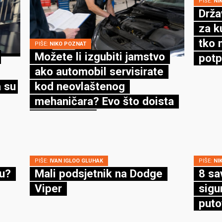
PIŠE:
NI
Drža
za k
tko 
PIŠE:
NIKO POZNAT
Možete li izgubiti jamstvo
potp
ako automobil servisirate
 su
kod neovlaštenog
mehaničara? Evo što doista
kaže zakon
PIŠE:
IVAN IGLOO GLUHAK
PIŠE:
NI
cu?
Mali podsjetnik na Dodge
8 sa
Viper
sigu
puto