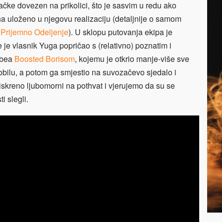
ke dovezen na prikolici, što je sasvim u redu ako
na uloženo u njegovu realizaciju (detaljnije o samom
i
Prijemno Odeljenje
). U sklopu putovanja ekipa je
 je vlasnik Yuga popričao s (relativno) poznatim i
ubea
Boosted Borisom
, kojemu je otkrio manje-više sve
bilu, a potom ga smjestio na suvozačevo sjedalo i
iskreno ljubomorni na pothvat i vjerujemo da su se
i slegli.