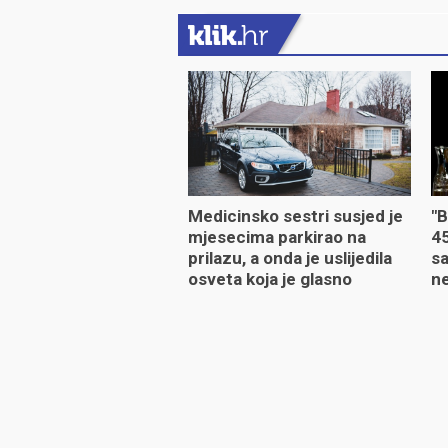
Medicinsko sestri susjed je
"B
mjesecima parkirao na
45
prilazu, a onda je uslijedila
sa
osveta koja je glasno
ne
odjeknula