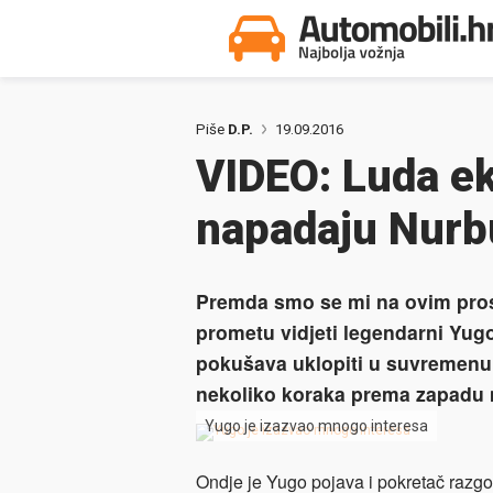
Piše
D.P.
19.09.2016
VIDEO: Luda ek
napadaju Nurb
Premda smo se mi na ovim pros
prometu vidjeti legendarni Yu
pokušava uklopiti u suvremenu sl
nekoliko koraka prema zapadu m
Yugo je izazvao mnogo interesa
Ondje je Yugo pojava i pokretač razgov