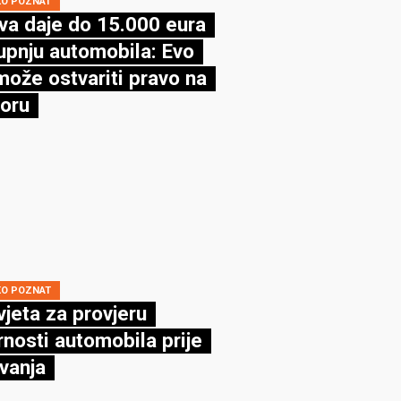
KO POZNAT
va daje do 15.000 eura
upnju automobila: Evo
može ostvariti pravo na
oru
KO POZNAT
vjeta za provjeru
rnosti automobila prije
vanja