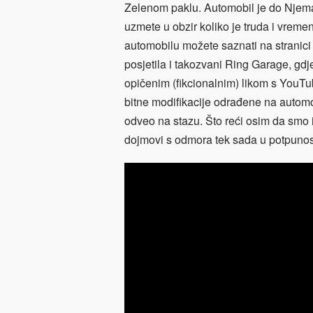
Zelenom paklu. Automobil je do Njemač
uzmete u obzir koliko je truda i vreme
automobilu možete saznati na stranic
posjetila i takozvani Ring Garage, gdje
opičenim (fikcionalnim) likom s YouT
bitne modifikacije odrađene na automo
odveo na stazu. Što reći osim da smo 
dojmovi s odmora tek sada u potpunost