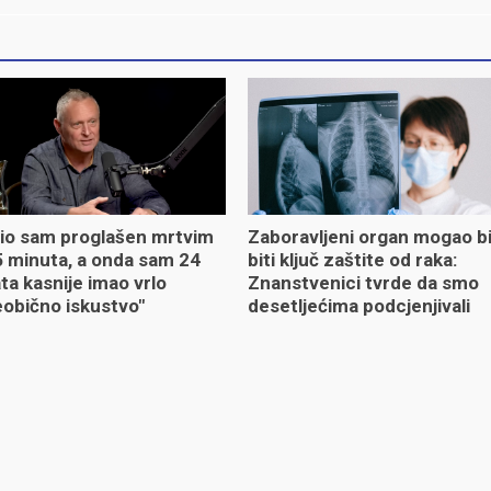
io sam proglašen mrtvim
Zaboravljeni organ mogao b
 minuta, a onda sam 24
biti ključ zaštite od raka:
ta kasnije imao vrlo
Znanstvenici tvrde da smo
obično iskustvo"
desetljećima podcjenjivali
njegovu ulogu
Oglašavanje
Uvjeti korištenja
Kontakt
Cookie policy
Automobili.hr © 2026. 4KA Media Group d.o.o. Sva prava pridržana