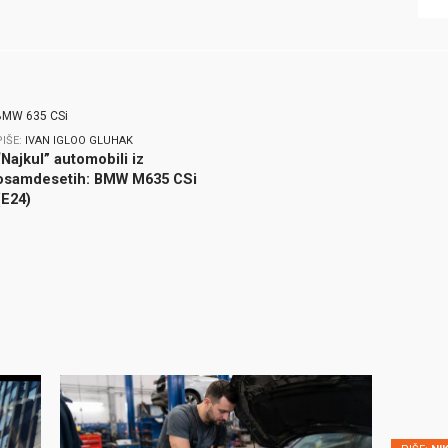
PIŠE:
IVAN IGLOO GLUHAK
“Najkul” automobili iz
osamdesetih: BMW M635 CSi
(E24)