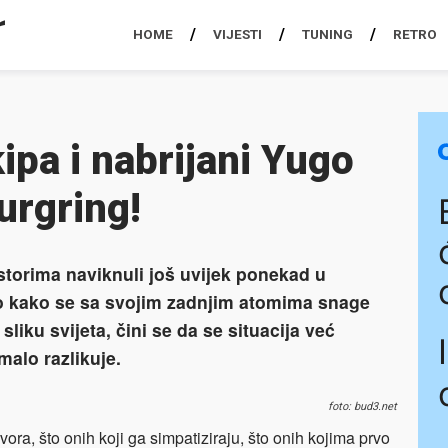
HOME
VIJESTI
TUNING
RETRO
ipa i nabrijani Yugo
urgring!
torima naviknuli još uvijek ponekad u
go kako se sa svojim zadnjim atomima snage
iku svijeta, čini se da se situacija već
alo razlikuje.
foto: bud3.net
ora, što onih koji ga simpatiziraju, što onih kojima prvo