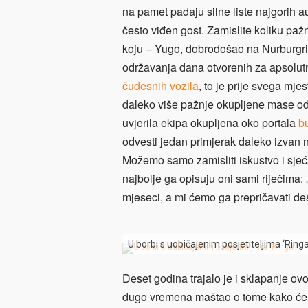
na pamet padaju silne liste najgorih a
često viđen gost. Zamislite koliku pažnj
koju – Yugo, dobrodošao na Nurburgri
održavanja dana otvorenih za apsolut
čudesnih vozila
, to je prije svega mj
daleko više pažnje okupljene mase od 
uvjerila ekipa okupljena oko portala
b
odvesti jedan primjerak daleko izvan
Možemo samo zamisliti iskustvo i sjeć
najbolje ga opisuju oni sami riječima:
mjeseci, a mi ćemo ga prepričavati de
U borbi s uobičajenim posjetiteljima ‘Ring
Deset godina trajalo je i sklapanje ov
dugo vremena maštao o tome kako će s