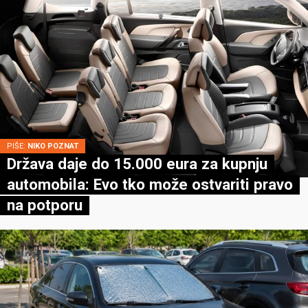
PIŠE:
NIKO POZNAT
Država daje do 15.000 eura za kupnju
automobila: Evo tko može ostvariti pravo
na potporu