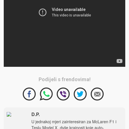
Podijeli s frendovima!
D.P.
U jednakoj mjeri zainteresiran za McLaren F1 i
Teslu Model X, dvije krajnosti koje auto-