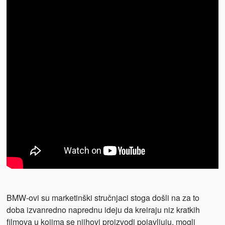
BMW-ovi su marketinški stručnjaci stoga došli na za to
doba izvanredno naprednu ideju da kreiraju niz kratkih
filmova u kojima se njihovi proizvodi pojavljuju, mogli