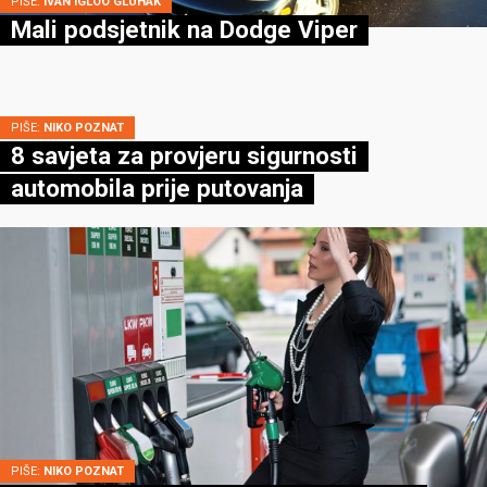
PIŠE:
IVAN IGLOO GLUHAK
Mali podsjetnik na Dodge Viper
PIŠE:
NIKO POZNAT
8 savjeta za provjeru sigurnosti
automobila prije putovanja
PIŠE:
NIKO POZNAT