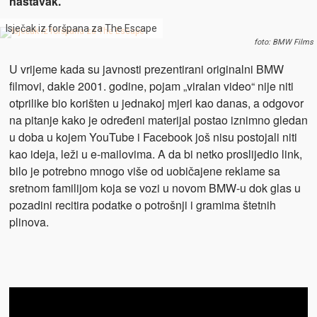
nastavak.
Isječak iz foršpana za The Escape
foto: BMW Films
U vrijeme kada su javnosti prezentirani originalni BMW
filmovi, dakle 2001. godine, pojam „viralan video“ nije niti
otprilike bio korišten u jednakoj mjeri kao danas, a odgovor
na pitanje kako je određeni materijal postao iznimno gledan
u doba u kojem YouTube i Facebook još nisu postojali niti
kao ideja, leži u e-mailovima. A da bi netko proslijedio link,
bilo je potrebno mnogo više od uobičajene reklame sa
sretnom familijom koja se vozi u novom BMW-u dok glas u
pozadini recitira podatke o potrošnji i gramima štetnih
plinova.