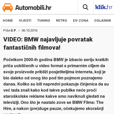
HOME
VIJESTI
TUNING
RETRO
EV-ZONA
OGLASNIK
Piše
D.P.
06.10.2016
VIDEO: BMW najavljuje povratak
fantastičnih filmova!
Početkom 2000-ih godina BMW je izbacio seriju kratkih
priča uobličenih u video format s primarnim ciljem da
svoje proizvode približi posjetiteljima interneta, koji je
bio daleko od onog što pod tim pojmom poznajemo
danas. Koliko su bili napredni pokazuje činjenica da su
već tada znali kako kod takve publike neće proći
staroškolske reklame kakve smo naviknuli gledati na
televiziji. Ono što je nastalo zove se BMW Films: The
Hire, a nakon (pre)duge pauze, očekujemo skorašnji