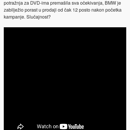
potražnja za DVD-ima premašila sva očekivanja, BMW je
zabilježio porast u prodaji od čak 12 posto nakon početka
kampanje. Slučajnost?