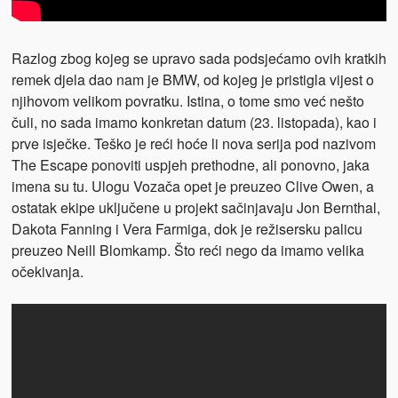
Razlog zbog kojeg se upravo sada podsjećamo ovih kratkih
remek djela dao nam je BMW, od kojeg je pristigla vijest o
njihovom velikom povratku. Istina, o tome smo već nešto
čuli, no sada imamo konkretan datum (23. listopada), kao i
prve isječke. Teško je reći hoće li nova serija pod nazivom
The Escape ponoviti uspjeh prethodne, ali ponovno, jaka
imena su tu. Ulogu Vozača opet je preuzeo Clive Owen, a
ostatak ekipe uključene u projekt sačinjavaju Jon Bernthal,
Dakota Fanning i Vera Farmiga, dok je režisersku palicu
preuzeo Neill Blomkamp. Što reći nego da imamo velika
očekivanja.