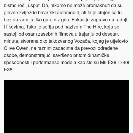
bismo reći, usput. Da, nikome ne može promaknuti da su
glavne zvijezde bavarski automobili, ali ta je činjenica tu
bez da vam ju itko gura niz grlo. Fokus je zapravo na radnji
i likovima. Tako je serija pod nazivom The Hire, koja se
sastoji od osam zasebnih filmova u trajanju od desetak
minuta, stvorena oko takozvanog Vozača, kojeg je utjelovio
Clive Owen, na raznim zadacima da prevozi određene
osobe, demonstrirajući savršeno pritom dinamičke
sposobnosti i performanse modela kao što su M5 E39 i 740i
E38.