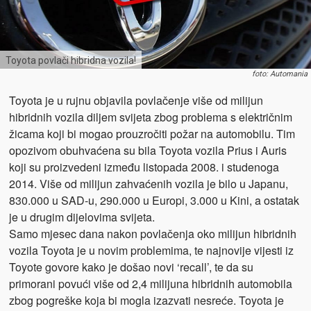
Toyota povlači hibridna vozila!
foto: Automania
Toyota je u rujnu objavila povlačenje više od milijun
hibridnih vozila diljem svijeta zbog problema s električnim
žicama koji bi mogao prouzročiti požar na automobilu. Tim
opozivom obuhvaćena su bila Toyota vozila Prius i Auris
koji su proizvedeni između listopada 2008. i studenoga
2014. Više od milijun zahvaćenih vozila je bilo u Japanu,
830.000 u SAD-u, 290.000 u Europi, 3.000 u Kini, a ostatak
je u drugim dijelovima svijeta.
Samo mjesec dana nakon povlačenja oko milijun hibridnih
vozila Toyota je u novim problemima, te najnovije vijesti iz
Toyote govore kako je došao novi ‘recall’, te da su
primorani povući više od 2,4 milijuna hibridnih automobila
zbog pogreške koja bi mogla izazvati nesreće. Toyota je