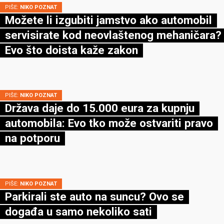
PIŠE:
NIKO POZNAT
Možete li izgubiti jamstvo ako automobil
servisirate kod neovlaštenog mehaničara?
Evo što doista kaže zakon
PIŠE:
NIKO POZNAT
Država daje do 15.000 eura za kupnju
automobila: Evo tko može ostvariti pravo
na potporu
PIŠE:
NIKO POZNAT
Parkirali ste auto na suncu? Ovo se
događa u samo nekoliko sati