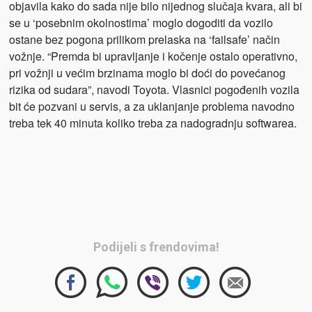
objavila kako do sada nije bilo nijednog slučaja kvara, ali bi
se u ‘posebnim okolnostima’ moglo dogoditi da vozilo
ostane bez pogona prilikom prelaska na ‘failsafe’ način
vožnje. “Premda bi upravljanje i kočenje ostalo operativno,
pri vožnji u većim brzinama moglo bi doći do povećanog
rizika od sudara”, navodi Toyota. Vlasnici pogođenih vozila
bit će pozvani u servis, a za uklanjanje problema navodno
treba tek 40 minuta koliko treba za nadogradnju softwarea.
Podijeli s frendovima!