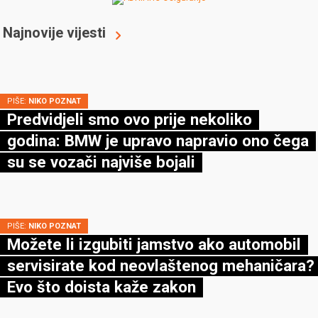
Najnovije vijesti
PIŠE:
NIKO POZNAT
Predvidjeli smo ovo prije nekoliko
godina: BMW je upravo napravio ono čega
su se vozači najviše bojali
PIŠE:
NIKO POZNAT
Možete li izgubiti jamstvo ako automobil
servisirate kod neovlaštenog mehaničara?
Evo što doista kaže zakon