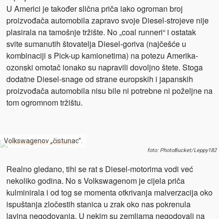
U Americi je također slična priča iako ogroman broj
proizvođača automobila zapravo svoje Diesel-strojeve nije
plasirala na tamošnje tržište. No „coal runneri“ i ostatak
svite sumanutih štovatelja Diesel-goriva (najčešće u
kombinaciji s Pick-up kamionetima) na potezu Amerika-
ozonski omotač ionako su napravili dovoljno štete. Stoga
dodatne Diesel-snage od strane europskih i japanskih
proizvođača automobila nisu bile ni potrebne ni poželjne na
tom ogromnom tržištu.
Volkswagenov „čistunac”.
foto: PhotoBucket/Leppy182
Realno gledano, tihi se rat s Diesel-motorima vodi već
nekoliko godina. No s Volkswagenom je cijela priča
kulminirala i od tog se momenta otkrivanja malverzacija oko
ispuštanja zločestih stanica u zrak oko nas pokrenula
lavina negodovanja. U nekim su zemljama negodovali na