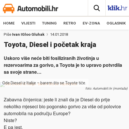
HOME
VIJESTI
TUNING
RETRO
EV-ZONA
OGLASNIK
Piše
Ivan IGloo Gluhak
14.01.2018
Toyota, Diesel i početak kraja
Uskoro više neće biti fosiliziranih životinja u
rezervoarima za gorivo, a Toyota je to upravo potvrdila
sa svoje strane…
Ode Diesel iz Italije – barem što se Toyote tiče.
foto: Automobili.hr (montaža)
Zabavna činjenica: jeste li znali da je Diesel do prije
nekoliko mjeseci bio pogonsko gorivo za više od polovice
automobila na području Europe?
Niste?
E pa jest.