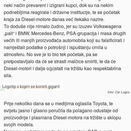
neki način prevareni i izigrani kupci, dok su na nekim
podnebljima reagirale i državne institucije, te se početak
kraja za Diesel-motore danas već itekako nazire.
To doduše nije nimalo čudno, jer su izuzev Volkswagena
„pali“ i BMW, Mercedes-Benz, PSA-grupacija i masa drugih
većih ili manjih proizvođača automobila koji su falsificirali i
namještali podatke o potrošnji i ispuštanju crnila u
atmosferu. No sve je to bio tek početak, pa se
pretpostavljalo da će se strasti malčice smiriti, te da će
Diesel-motori i dalje o(p)stati na tržištu kao respektabilna
sila.
Logotip s kojim se koristi gigant.
foto: Car Logos
Prije nekoliko dana se u medijima oglasila Toyota, te
svijetu jasno i glasno poručila da polagano odustaje od
proizvodnje i plasmana Diesel-motora na tržište u sklopu
svojih modela.