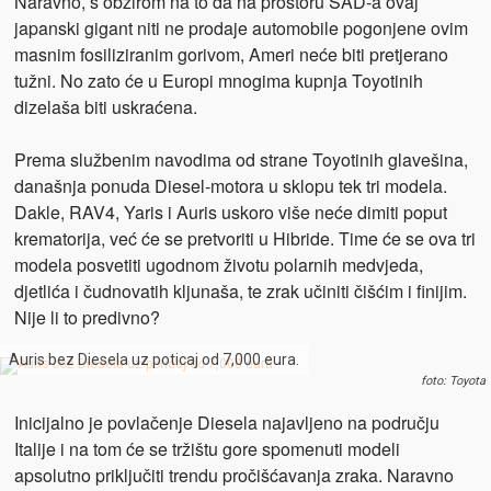
Naravno, s obzirom na to da na prostoru SAD-a ovaj
japanski gigant niti ne prodaje automobile pogonjene ovim
masnim fosiliziranim gorivom, Ameri neće biti pretjerano
tužni. No zato će u Europi mnogima kupnja Toyotinih
dizelaša biti uskraćena.
Prema službenim navodima od strane Toyotinih glavešina,
današnja ponuda Diesel-motora u sklopu tek tri modela.
Dakle, RAV4, Yaris i Auris uskoro više neće dimiti poput
krematorija, već će se pretvoriti u Hibride. Time će se ova tri
modela posvetiti ugodnom životu polarnih medvjeda,
djetlića i čudnovatih kljunaša, te zrak učiniti čišćim i finijim.
Nije li to predivno?
Auris bez Diesela uz poticaj od 7,000 eura.
foto: Toyota
Inicijalno je povlačenje Diesela najavljeno na području
Italije i na tom će se tržištu gore spomenuti modeli
apsolutno priključiti trendu pročišćavanja zraka. Naravno