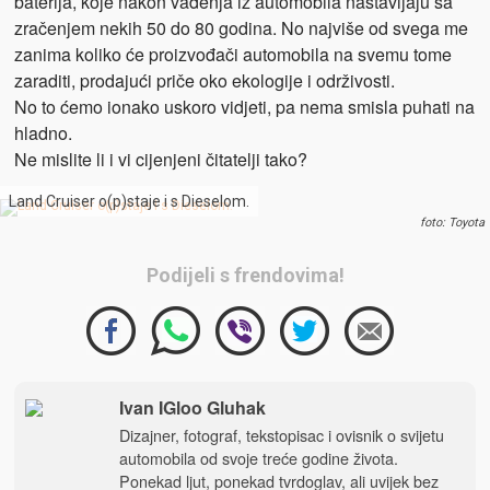
baterija, koje nakon vađenja iz automobila nastavljaju sa
zračenjem nekih 50 do 80 godina. No najviše od svega me
zanima koliko će proizvođači automobila na svemu tome
zaraditi, prodajući priče oko ekologije i održivosti.
No to ćemo ionako uskoro vidjeti, pa nema smisla puhati na
hladno.
Ne mislite li i vi cijenjeni čitatelji tako?
Land Cruiser o(p)staje i s Dieselom.
foto: Toyota
Podijeli s frendovima!
Ivan IGloo Gluhak
Dizajner, fotograf, tekstopisac i ovisnik o svijetu
automobila od svoje treće godine života.
Ponekad ljut, ponekad tvrdoglav, ali uvijek bez