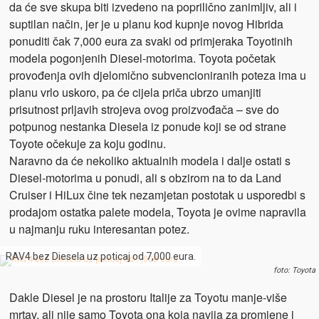
da će sve skupa biti izvedeno na poprilično zanimljiv, ali i
suptilan način, jer je u planu kod kupnje novog Hibrida
ponuditi čak 7,000 eura za svaki od primjeraka Toyotinih
modela pogonjenih Diesel-motorima. Toyota početak
provođenja ovih djelomično subvencioniranih poteza ima u
planu vrlo uskoro, pa će cijela priča ubrzo umanjiti
prisutnost prljavih strojeva ovog proizvođača – sve do
potpunog nestanka Diesela iz ponude koji se od strane
Toyote očekuje za koju godinu.
Naravno da će nekoliko aktualnih modela i dalje ostati s
Diesel-motorima u ponudi, ali s obzirom na to da Land
Cruiser i HiLux čine tek nezamjetan postotak u usporedbi s
prodajom ostatka palete modela, Toyota je ovime napravila
u najmanju ruku interesantan potez.
RAV4 bez Diesela uz poticaj od 7,000 eura.
foto: Toyota
Dakle Diesel je na prostoru Italije za Toyotu manje-više
mrtav, ali nije samo Toyota ona koja navija za promjene i