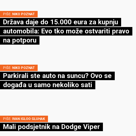
PIŠE:
NIKO POZNAT
Država daje do 15.000 eura za kupnju
automobila: Evo tko može ostvariti pravo
na potporu
PIŠE:
NIKO POZNAT
Parkirali ste auto na suncu? Ovo se
događa u samo nekoliko sati
PIŠE:
IVAN IGLOO GLUHAK
Mali podsjetnik na Dodge Viper