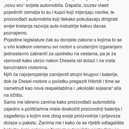
„novu eru“ svijeta automobila. Dapače, izuzev vlasti
pojedinih zemalja tu su i kupci koji mijenjaju navike, te
proizvođači automobila koji itekako pokušavaju dirigirati
smjer kretanja razvoja auto-industrije kakvu danas
poznajemo.
Pojedine legislature čak su donijele zakone s kojima bi se
u vrlo kratkom vremenu svi motori s unutarnjim izgaranjem
jednostavno zabranili za upotrebu na cestama, pa je za
vjerovati kako ubrzo nakon Diesela rat dolazi i na vrata
benzinskim motorima.
Njih će najvjerojatnije zamijeniti strujni krugovi i baterije,
dok će Diesel-motore u početku pregaziti Hibridi i time se
nametnuti kao nova respektabilna i „ekološki svjesna“ sila
na tržištu.
Samo me iskreno zanima kako proizvođači automobila
zajedno s političarima misle doskočiti proizvodnji baterija i
zagađenju s kojim one zbog svoje proizvodnje i prijevoza
dolaze u paketu. Zanima me i kako će se riješiti odlagališta