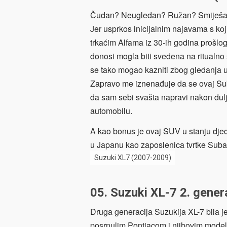
Čudan? Neugledan? Ružan? Smiješa
Jer usprkos inicijalnim najavama s koj
trkaćim Alfama iz 30-ih godina prošlog 
donosi mogla biti svedena na ritualno 
se tako mogao kazniti zbog gledanja 
Zapravo me iznenađuje da se ovaj Sub
da sam sebi svašta napravi nakon dul
automobilu.
A kao bonus je ovaj SUV u stanju djecu 
u Japanu kao zaposlenica tvrtke Suba
Suzuki XL7 (2007-2009)
05. Suzuki XL-7 2. gener
Druga generacija Suzukija XL-7 bila 
posrnulim Pontiacom i njihovim model