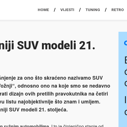
HOME
VIJESTI
TUNING
RETRO
niji SUV modeli 21.
šnjenje za ono što skraćeno nazivamo SUV
Vožnji“, odnosno ono na koje smo se nedavno
irati dizajn ovih pretilih pravokutnika na četiri
vu listu najobjektivnije što znam i umijem.
niji SUV modeli 21. stoljeća.
ran ružnim automobilima.
I to je činjenično stanje od