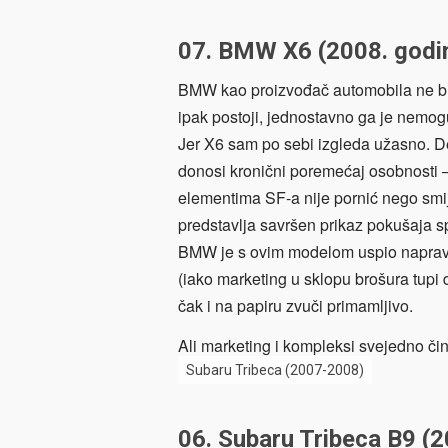
07. BMW X6 (2008. godi
BMW kao proizvođač automobila ne bi 
ipak postoji, jednostavno ga je nemogu
Jer X6 sam po sebi izgleda užasno. D
donosi kronični poremećaj osobnosti –
elementima SF-a nije pornić nego smij
predstavlja savršen prikaz pokušaja s
BMW je s ovim modelom uspio napravit
(iako marketing u sklopu brošura tupi d
čak i na papiru zvuči primamljivo.
Ali marketing i kompleksi svejedno či
Subaru Tribeca (2007-2008)
06. Subaru Tribeca B9 (2