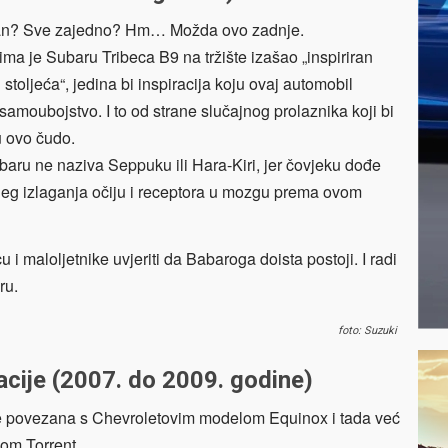
n? Sve zajedno? Hm… Možda ovo zadnje.
ima je Subaru Tribeca B9 na tržište izašao „inspiriran
stoljeća“, jedina bi inspiracija koju ovaj automobil
samoubojstvo. I to od strane slučajnog prolaznika koji bi
u ovo čudo.
aru ne naziva Seppuku ili Hara-Kiri, jer čovjeku dođe
jeg izlaganja očiju i receptora u mozgu prema ovom
i maloljetnike uvjeriti da Babaroga doista postoji. I radi
ru.
foto: Suzuki
acije (2007. do 2009. godine)
je povezana s Chevroletovim modelom Equinox i tada već
om Torrent.