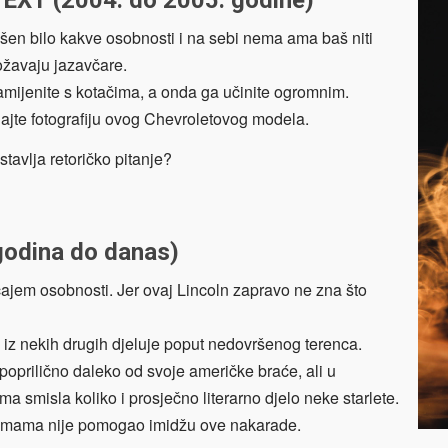
lišen bilo kakve osobnosti i na sebi nema ama baš niti
ožavaju jazavčare.
mijenite s kotačima, a onda ga učinite ogromnim.
dajte fotografiju ovog Chevroletovog modela.
dstavlja retoričko pitanje?
godina do danas)
ajem osobnosti. Jer ovaj Lincoln zapravo ne zna što
 iz nekih drugih djeluje poput nedovršenog terenca.
oprilično daleko od svoje američke braće, ali u
 smisla koliko i prosječno literarno djelo neke starlete.
mama nije pomogao imidžu ove nakarade.