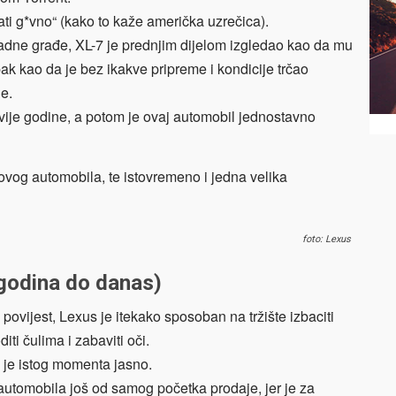
ati g*vno“ (kako to kaže američka uzrečica).
ladne građe, XL-7 je prednjim dijelom izgledao kao da mu
pak kao da je bez ikakve pripreme i kondicije trčao
ne.
 dvije godine, a potom je ovaj automobil jednostavno
 ovog automobila, te istovremeno i jedna velika
foto: Lexus
godina do danas)
ovijest, Lexus je itekako sposoban na tržište izbaciti
iti čulima i zabaviti oči.
 je istog momenta jasno.
utomobila još od samog početka prodaje, jer je za