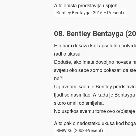
A to doista predstavlja uspjeh.
Bentley Bentayga (2016 – Present)
08. Bentley Bentayga (2
Eto nam dokaza koji apsolutno potvrđ
radi o ukusu.
Doduše, ako imate dovoljno novaca na 
svijetu oko sebe zorno pokazati da ste p
ne?!
Uglavnom, kada je Bentley predstavi
ljudi se nasmijao. A kada je Bentayga
skoro umrli od smijeha.
No usprkos svemu tome ovo o(p)staje k
A to pak o nedostatku ukusa kod bogat
BMW X6 (2008-Present)