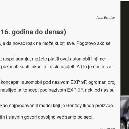
foto: Bentley
016. godina do danas)
uje da novac ipak ne može kupiti sve. Pogotovo ako se
raspolaganju, možete platiti ovaj automobil i njime
okušali kupiti ukus, ali niste uspjeli. A i to je nešto, zar
o konceptni automobil pod nazivom EXP 9F, ogroman broj
 naslijedila koncept pod nazivom EXP 9F, neki od nas su
ao najprodavaniji model koji je Bentley ikada proizveo.
ih i slavnih govori dovoljno već samo po sebi.