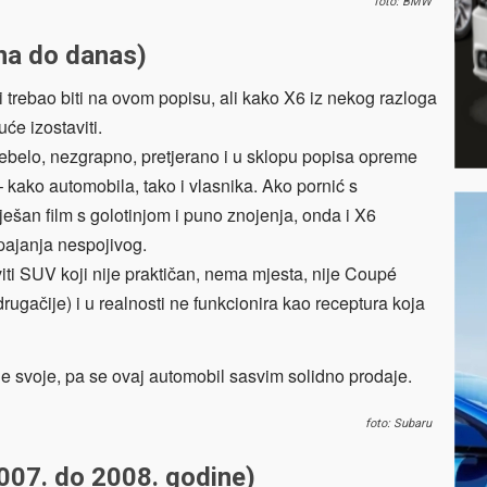
foto: BMW
na do danas)
trebao biti na ovom popisu, ali kako X6 iz nekog razloga
će izostaviti.
ebelo, nezgrapno, pretjerano i u sklopu popisa opreme
 kako automobila, tako i vlasnika. Ako pornić s
ešan film s golotinjom i puno znojenja, onda i X6
pajanja nespojivog.
i SUV koji nije praktičan, nema mjesta, nije Coupé
rugačije) i u realnosti ne funkcionira kao receptura koja
ne svoje, pa se ovaj automobil sasvim solidno prodaje.
foto: Subaru
007. do 2008. godine)