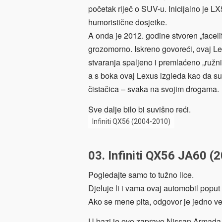
početak riječ o SUV-u. Inicijalno je 
humoristične dosjetke.
A onda je 2012. godine stvoren „faceli
grozomorno. Iskreno govoreći, ovaj Le
stvaranja spaljeno i premlaćeno „ružn
a s boka ovaj Lexus izgleda kao da su 
čistačica – svaka na svojim drogama.
Sve dalje bilo bi suvišno reći.
Infiniti QX56 (2004-2010)
03. Infiniti QX56 JA60 (
Pogledajte samo to tužno lice.
Djeluje li i vama ovaj automobil poput
Ako se mene pita, odgovor je jedno ve
U bazi je ovo zapravo Nissan Armada z