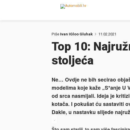
Piše
Ivan IGloo Gluhak
11.02.2021
Top 10: Najruž
stoljeća
Ne… Ovdje ne bih secirao obja
modelima koje kaže „S*anje U 
od srca nasmijali. Ideja je kritiz
kotača. I pokušat ću sastaviti o
Dakle, u nastavku slijede najruž
.
Što sam stariji, to sam više fascini