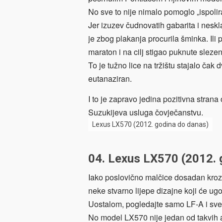
No sve to nije nimalo pomoglo „ispolir
Jer izuzev čudnovatih gabarita i nesk
je zbog plakanja procurila šminka. Ili 
maraton i na cilj stigao puknute sleze
To je tužno lice na tržištu stajalo čak
eutanaziran.
I to je zapravo jedina pozitivna strana
Suzukijeva usluga čovječanstvu.
Lexus LX570 (2012. godina do danas)
04. Lexus LX570 (2012. 
Iako poslovično malčice dosadan kroz p
neke stvarno lijepe dizajne koji će ugod
Uostalom, pogledajte samo LF-A i sve
No model LX570 nije jedan od takvih a