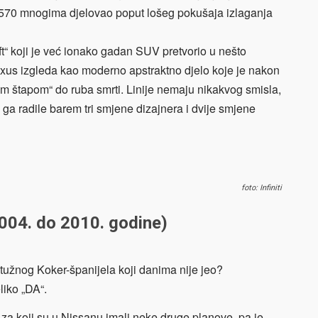
LX570 mnogima djelovao poput lošeg pokušaja izlaganja
ft“ koji je već ionako gadan SUV pretvorio u nešto
xus izgleda kao moderno apstraktno djelo koje je nakon
im štapom“ do ruba smrti. Linije nemaju nikakvog smisla,
ga radile barem tri smjene dizajnera i dvije smjene
foto: Infiniti
2004. do 2010. godine)
 tužnog Koker-španijela koji danima nije jeo?
liko „DA“.
a koji su u Nissanu imali neke druge planove, pa je