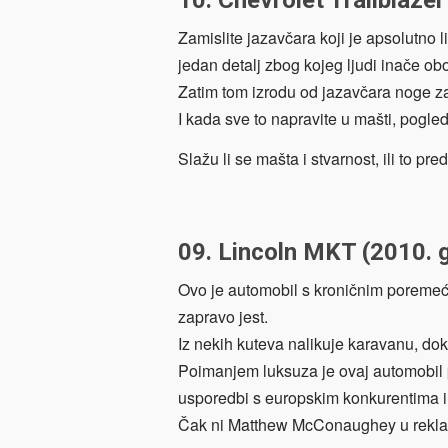
Zamislite jazavčara koji je apsolutno 
jedan detalj zbog kojeg ljudi inače ob
Zatim tom izrodu od jazavčara noge za
I kada sve to napravite u mašti, pogle
Slažu li se mašta i stvarnost, ili to pre
09. Lincoln MKT (2010. 
Ovo je automobil s kroničnim poremeć
zapravo jest.
Iz nekih kuteva nalikuje karavanu, dok
Poimanjem luksuza je ovaj automobil p
usporedbi s europskim konkurentima ima
Čak ni Matthew McConaughey u rekla