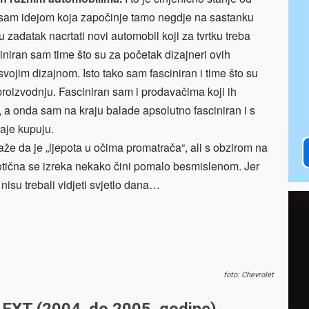
 sam idejom koja započinje tamo negdje na sastanku
u zadatak nacrtati novi automobil koji za tvrtku treba
niran sam time što su za početak dizajneri ovih
svojim dizajnom. Isto tako sam fasciniran i time što su
u proizvodnju. Fasciniran sam i prodavačima koji ih
i, a onda sam na kraju balade apsolutno fasciniran i s
aje kupuju.
e da je „ljepota u očima promatrača“, ali s obzirom na
dotična se izreka nekako čini pomalo besmislenom. Jer
nisu trebali vidjeti svjetlo dana…
foto: Chevrolet
r EXT (2004. do 2005. godine)