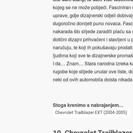
kojeg se ne može pobjeći. Fasciniran
uprave, gdje dizajnerski odjeli dobivaj
dugoročno donijeti puno novaca. Fasci
nakarada što slijede zaradili plaću sa 
dotični dizajni prihvaćeni i stavljeni 
naručuju, te koji ih pokušavaju prodat
ljudima koji sve te dizajnerske promaš
I da… Znam… Stara narodna izreka kaž
rugobe koje slijede unutar ove liste, 
neki od ovih automobila doista nikada 
Stoga krenimo s nabrajanjem…
Chevrolet Trailblazer EXT (2004-2005)
10. Chevrolet Trailblaze