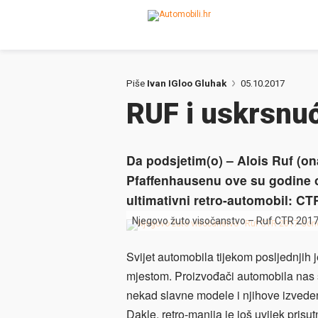
Piše
Ivan IGloo Gluhak
05.10.2017
RUF i uskrsnuć
Da podsjetim(o) – Alois Ruf (ona
Pfaffenhausenu ove su godine odl
ultimativni retro-automobil: CT
Njegovo žuto visočanstvo – Ruf CTR 201
Svijet automobila tijekom posljednjih
mjestom. Proizvođači automobila nas sv
nekad slavne modele i njihove izveden
Dakle, retro-manija je još uvijek prisut