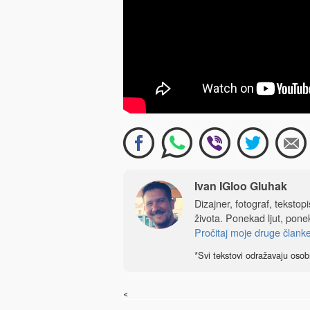
Ivan IGloo Gluhak
Dizajner, fotograf, tekstop
života. Ponekad ljut, ponek
Pročitaj moje druge člank
*Svi tekstovi odražavaju osob
<