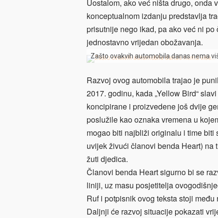
Uostalom, ako već ništa drugo, onda v
konceptualnom izdanju predstavlja trač
prisutnije nego ikad, pa ako već ni p
jednostavno vrijedan obožavanja.
Zašto ovakvih automobila danas nema vi
Razvoj ovog automobila trajao je punih 
2017. godinu, kada „Yellow Bird“ slavi
koncipirane i proizvedene još dvije ge
poslužile kao oznaka vremena u kojem 
mogao biti najbliži originalu i time bi
uvijek živući članovi benda Heart) na t
žuti djedica.
Članovi benda Heart sigurno bi se razves
liniji, uz masu posjetitelja ovogodišn
Ruf i potpisnik ovog teksta stoji među
Daljnji će razvoj situacije pokazati v