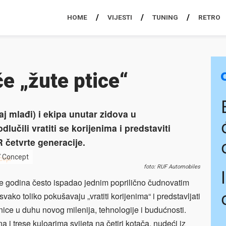
HOME
VIJESTI
TUNING
RETRO
e „žute ptice“
j mlađi) i ekipa unutar zidova u
učili vratiti se korijenima i predstaviti
R četvrte generacije.
7 Concept
foto: RUF Automobiles
 je godina često ispadao jednim poprilično čudnovatim
ako toliko pokušavaju „vratiti korijenima“ i predstavljati
ice u duhu novog milenija, tehnologije i budućnosti.
na i trese kuloarima svijeta na četiri kotača, nudeći iz