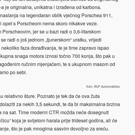
a je originalna, unikatna i izrađena od karbona.
o naslanja na legendaran oblik vječnog Porschea 911,
 i opet s Porscheom nema skoro nikakve veze.
 Porscheovim, jer se u bazi radi o 3,6-litarskom
 se radi o još jednom „tjunerskom“ uratku, vrijedi
ekoliko faza dorađivanja, te je time zapravo ispao
 ukupna snaga motora iznosi točno 700 konja, što pak u
rilagođenim ručnim mjenjačem, te s ukupnom masom od
samo po sebi.
foto: RUF Automobiles
u relativno šture. Poznato je tek da će ova žuta
dolaziti za nekih 3,5 sekundi, te da bi maksimalna brzina
tara na sat. Time moderni CTR možda neće dosegnuti
icu“ koja je svijetom harala prije trideset godina, ali će
janje, što je pak mnogima sasvim dovoljno za sreću.