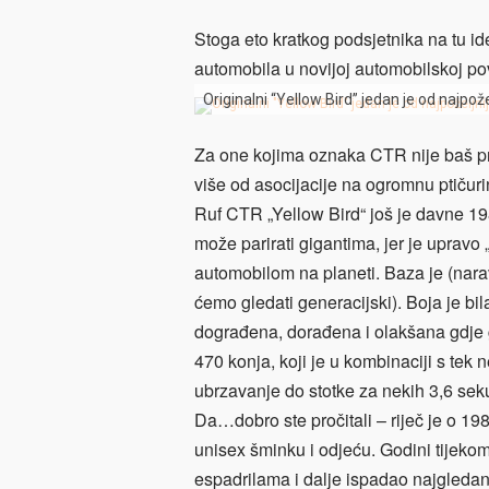
Stoga eto kratkog podsjetnika na tu ide
automobila u novijoj automobilskoj pov
Originalni “Yellow Bird” jedan je od najpož
Za one kojima oznaka CTR nije baš pre
više od asocijacije na ogromnu ptičur
Ruf CTR „Yellow Bird“ još je davne 1
može parirati gigantima, jer je upravo 
automobilom na planeti. Baza je (nar
ćemo gledati generacijski). Boja je bil
dograđena, dorađena i olakšana gdje go
470 konja, koji je u kombinaciji s tek
ubrzavanje do stotke za nekih 3,6 sek
Da…dobro ste pročitali – riječ je o 1987
unisex šminku i odjeću. Godini tijekom
espadrilama i dalje ispadao najgledan