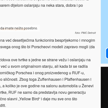
arem dijelom oslanjaju na neka stara, dobra i po
 da imate nešto posebno.
foto: PMC Detroit
na već desetljećima funkcionira besprijekorno i mnogim
 svega onog što bi Porscheovi modeli zapravo mogli (da
idova ove tvrtke s jedne se strane vežu i oslanjaju na
već u svom originalnom stanju, ali kada bi se radila
orničkog Porschea i onog proizvedenog u RUF-u,
no sličnosti. Zbog toga Zuffenhausen i Pfaffenhausen i
a, a koliko je ove godine na salonu automobila u Ženevi
vrtke, RUF ne samo da predstavlja novu generaciju
no slavni „Yellow Bird“ i daje mu sve ono što
iti.