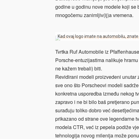
godine u godinu nove modele koji se b
mnogočemu zanimljiv(ij)a vremena.
Kad ovaj logo imate na automobilu, znate
Tvrtka Ruf Automobile iz Pfaffenhause
Porsche-entuzijastima nalikuje hramu
ne kažem trebali) biti.
Revidirani modeli proizvedeni unutar z
sve ono što Porscheovi modeli sadrže 
konkretna usporedba između nekog tv
zapravo i ne bi bilo baš pretjerano pu
surađuju toliko dobro već desetljećim
prikazano od strane ove legendarne t
modela CTR, već iz pepela podiže vječ
tehnologija novog milenija može ponud