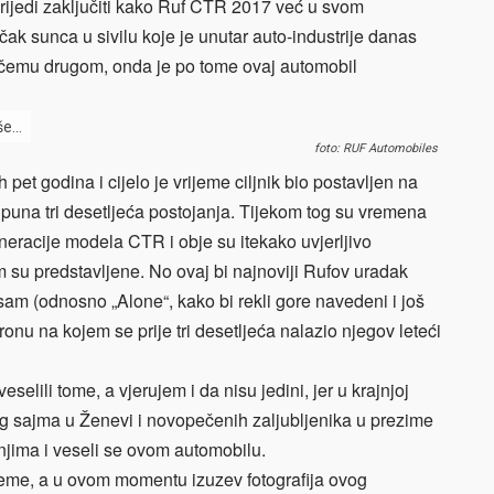
rijedi zaključiti kako Ruf CTR 2017 već u svom
ak sunca u sivilu koje je unutar auto-industrije danas
o čemu drugom, onda je po tome ovaj automobil
še…
foto: RUF Automobiles
pet godina i cijelo je vrijeme ciljnik bio postavljen na
 puna tri desetljeća postojanja. Tijekom tog su vremena
neracije modela CTR i obje su itekako uvjerljivo
su predstavljene. No ovaj bi najnoviji Rufov uradak
ti sam (odnosno „Alone“, kako bi rekli gore navedeni i još
ronu na kojem se prije tri desetljeća nalazio njegov leteći
elili tome, a vjerujem i da nisu jedini, jer u krajnjoj
jeg sajma u Ženevi i novopečenih zaljubljenika u prezime
 njima i veseli se ovom automobilu.
rijeme, a u ovom momentu izuzev fotografija ovog