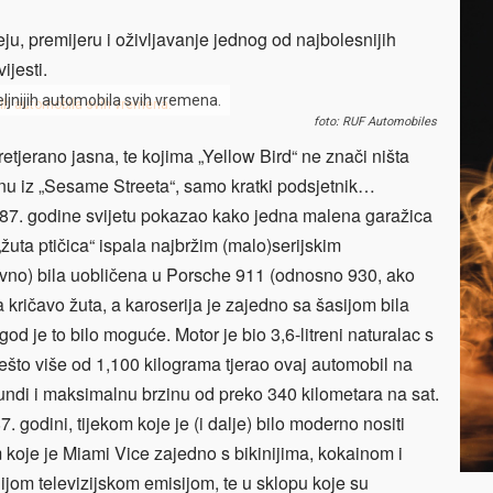
ju, premijeru i oživljavanje jednog od najbolesnijih
ijesti.
eljnijih automobila svih vremena.
foto: RUF Automobiles
tjerano jasna, te kojima „Yellow Bird“ ne znači ništa
inu iz „Sesame Streeta“, samo kratki podsjetnik…
987. godine svijetu pokazao kako jedna malena garažica
„žuta ptičica“ ispala najbržim (malo)serijskim
avno) bila uobličena u Porsche 911 (odnosno 930, ako
a kričavo žuta, a karoserija je zajedno sa šasijom bila
d je to bilo moguće. Motor je bio 3,6-litreni naturalac s
 nešto više od 1,100 kilograma tjerao ovaj automobil na
undi i maksimalnu brzinu od preko 340 kilometara na sat.
. godini, tijekom koje je (i dalje) bilo moderno nositi
 koje je Miami Vice zajedno s bikinijima, kokainom i
ijom televizijskom emisijom, te u sklopu koje su