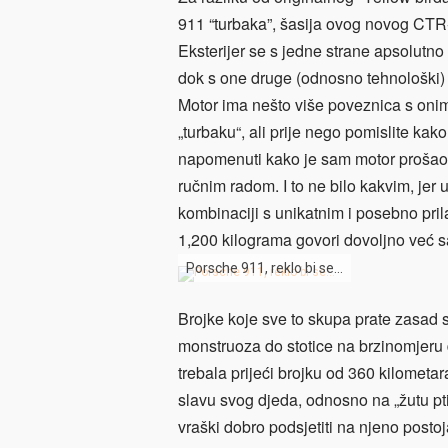
911 “turbaka”, šasija ovog novog CTR-
Eksterijer se s jedne strane apsolutn
dok s one druge (odnosno tehnološki)
Motor ima nešto više poveznica s onim
„turbaku“, ali prije nego pomislite kako
napomenuti kako je sam motor prošao n
ručnim radom. I to ne bilo kakvim, jer
kombinaciji s unikatnim i posebno p
1,200 kilograma govori dovoljno već 
Porsche 911, reklo bi se…
Brojke koje sve to skupa prate zasad s
monstruoza do stotice na brzinomjeru 
trebala prijeći brojku od 360 kilome
slavu svog djeda, odnosno na „žutu ptič
vraški dobro podsjetiti na njeno posto