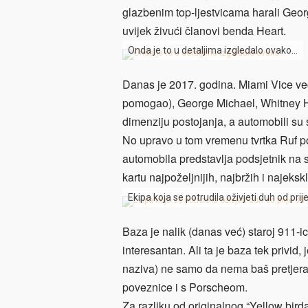
glazbenim top-ljestvicama harali Geo
uvijek živući članovi benda Heart.
Onda je to u detaljima izgledalo ovako…
Danas je 2017. godina. Miami Vice već
pomogao), George Michael, Whitney Ho
dimenziju postojanja, a automobili su 
No upravo u tom vremenu tvrtka Ruf po
automobila predstavlja podsjetnik na s
kartu najpoželjnijih, najbržih i najeks
Ekipa koja se potrudila oživjeti duh od prij
Baza je nalik (danas već) staroj 911-ic
interesantan. Ali ta je baza tek privi
naziva) ne samo da nema baš pretjer
poveznice i s Porscheom.
Za razliku od originalnog “Yellow birda