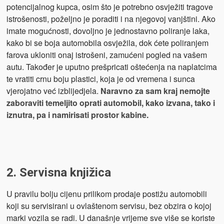
potencijalnog kupca, osim što je potrebno osvježiti tragove
istrošenosti, poželjno je poraditi i na njegovoj vanjštini. Ako
imate mogućnosti, dovoljno je jednostavno poliranje laka,
kako bi se boja automobila osvježila, dok ćete poliranjem
farova ukloniti onaj istrošeni, zamućeni pogled na vašem
autu. Također je uputno prešpricati oštećenja na naplatcima
te vratiti crnu boju plastici, koja je od vremena i sunca
vjerojatno već izblijedjela.
Naravno za sam kraj nemojte
zaboraviti temeljito oprati automobil, kako izvana, tako i
iznutra, pa i namirisati prostor kabine.
2. Servisna knjižica
U pravilu bolju cijenu prilikom prodaje postižu automobili
koji su servisirani u ovlaštenom servisu, bez obzira o kojoj
marki vozila se radi. U današnje vrijeme sve više se koriste