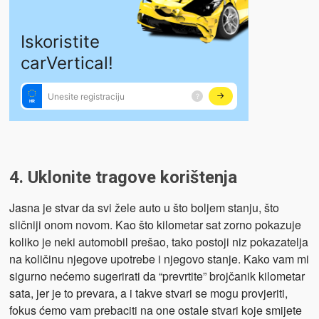
4. Uklonite tragove korištenja
Jasna je stvar da svi žele auto u što boljem stanju, što
sličniji onom novom. Kao što kilometar sat zorno pokazuje
koliko je neki automobil prešao, tako postoji niz pokazatelja
na količinu njegove upotrebe i njegovo stanje. Kako vam mi
sigurno nećemo sugerirati da “prevrtite” brojčanik kilometar
sata, jer je to prevara, a i takve stvari se mogu provjeriti,
fokus ćemo vam prebaciti na one ostale stvari koje smijete