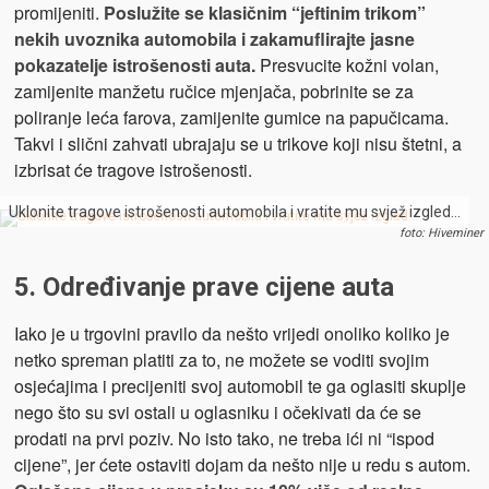
promijeniti.
Poslužite se klasičnim “jeftinim trikom”
nekih uvoznika automobila i zakamuflirajte jasne
pokazatelje istrošenosti auta.
Presvucite kožni volan,
zamijenite manžetu ručice mjenjača, pobrinite se za
poliranje leća farova, zamijenite gumice na papučicama.
Takvi i slični zahvati ubrajaju se u trikove koji nisu štetni, a
izbrisat će tragove istrošenosti.
Uklonite tragove istrošenosti automobila i vratite mu svjež izgled…
foto: Hiveminer
5. Određivanje prave cijene auta
Iako je u trgovini pravilo da nešto vrijedi onoliko koliko je
netko spreman platiti za to, ne možete se voditi svojim
osjećajima i precijeniti svoj automobil te ga oglasiti skuplje
nego što su svi ostali u oglasniku i očekivati da će se
prodati na prvi poziv. No isto tako, ne treba ići ni “ispod
cijene”, jer ćete ostaviti dojam da nešto nije u redu s autom.