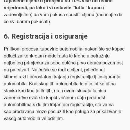
Oglašene cijene u prosjeku su 10% više od realne
vrijednosti, pa tako i vi ostavite “lufta” kupcu
(i
zadovoljštine) da vam pokuša spustiti cijenu (računajte da
će svi barem pokušati).
6. Registracija i osiguranje
Prilikom procesa kupovine automobila, nakon što se kupac
odluči za konkretan model auta te krene u potražnju
najboljeg primjerka za sebe obično prvo obraća pozornost
na par stvari. Najčešće se radi o cijeni, prijeđenoj
kilometraži i preostalom trajanju registracije tj. osiguranja
automobila. Kod skupljih automobila to nije toliko bitna
stavka kao kod jeftinijih, no u ovom slučaju to nisu
zanemarive svote te kupci većinom daju prednost
automobilima s duljim trajanjem registracije, što vama
kao prodavaču može poslužiti kao poluga za prikazivanje
vašeg automobila vrijednijim.