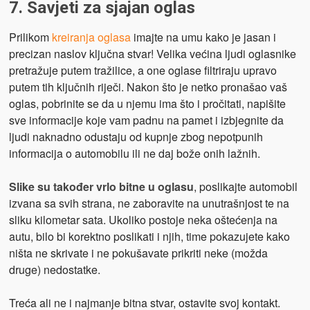
7. Savjeti za sjajan oglas
Prilikom
kreiranja oglasa
imajte na umu kako je jasan i
precizan naslov ključna stvar! Velika većina ljudi oglasnike
pretražuje putem tražilice, a one oglase filtriraju upravo
putem tih ključnih riječi. Nakon što je netko pronašao vaš
oglas, pobrinite se da u njemu ima što i pročitati, napišite
sve informacije koje vam padnu na pamet i izbjegnite da
ljudi naknadno odustaju od kupnje zbog nepotpunih
informacija o automobilu ili ne daj bože onih lažnih.
Slike su također vrlo bitne u oglasu
, poslikajte automobil
izvana sa svih strana, ne zaboravite na unutrašnjost te na
sliku kilometar sata. Ukoliko postoje neka oštećenja na
autu, bilo bi korektno poslikati i njih, time pokazujete kako
ništa ne skrivate i ne pokušavate prikriti neke (možda
druge) nedostatke.
Treća ali ne i najmanje bitna stvar, ostavite svoj kontakt.