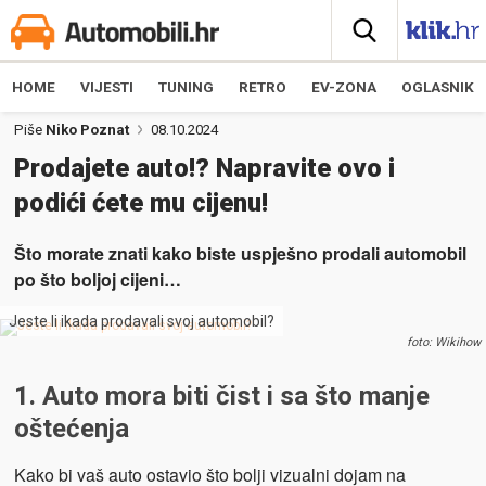
HOME
VIJESTI
TUNING
RETRO
EV-ZONA
OGLASNIK
Piše
Niko Poznat
08.10.2024
Prodajete auto!? Napravite ovo i
podići ćete mu cijenu!
Što morate znati kako biste uspješno prodali automobil
po što boljoj cijeni…
Jeste li ikada prodavali svoj automobil?
foto: Wikihow
1. Auto mora biti čist i sa što manje
oštećenja
Kako bi vaš auto ostavio što bolji vizualni dojam na