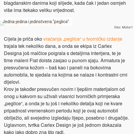
blagdanskim danima koji slijede, kada čak i jedan osmjeh
više ima itekako veliku vrijednost.
Jedna-jedina i jedinstvena “peglica”.
foto: Motor1
Cijela je priča oko
vraćanja „peglice“ u tvorničko izdanje
trajala tek nekoliko dana, a onda se ekipa iz Carlex
Designa još malčice poigrala s detaljima interijera, te je
time maleni Fiat doista zasjao u punom sjaju. Armatura je
presvučena kožom – baš kao i paneli na bokovima
automobila, te sjedala na kojima se nalaze i kontrastni crni
dijelovi.
Krov je također presvučen novim i ljepšim materijalom od
onog u kakvom su uživali vlasnici tvorničkih primjeraka
„peglice“, a onda je tu još i nekoliko detalja koji ne kvare
pripadnost vremenskom periodu koji je ovaj automobil
obilježio, ali svejedno izgledaju lijepo, posebno i drugačije.
Uglavnom, tvrtka Carlex Design je još jednom dokazala
kako jako dobro zna što radi.