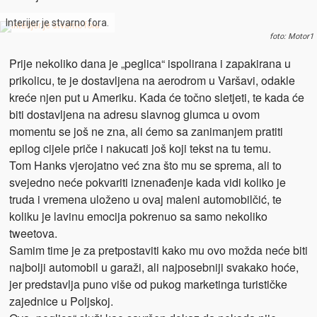
Interijer je stvarno fora.
foto: Motor1
Prije nekoliko dana je „peglica“ ispolirana i zapakirana u
prikolicu, te je dostavljena na aerodrom u Varšavi, odakle
kreće njen put u Ameriku. Kada će točno sletjeti, te kada će
biti dostavljena na adresu slavnog glumca u ovom
momentu se još ne zna, ali ćemo sa zanimanjem pratiti
epilog cijele priče i nakucati još koji tekst na tu temu.
Tom Hanks vjerojatno već zna što mu se sprema, ali to
svejedno neće pokvariti iznenađenje kada vidi koliko je
truda i vremena uloženo u ovaj maleni automobilčić, te
koliku je lavinu emocija pokrenuo sa samo nekoliko
tweetova.
Samim time je za pretpostaviti kako mu ovo možda neće biti
najbolji automobil u garaži, ali najposebniji svakako hoće,
jer predstavlja puno više od pukog marketinga turističke
zajednice u Poljskoj.