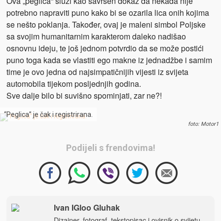
Ova „peglica“ služi kao savršen dokaz da nekada nije
potrebno napraviti puno kako bi se ozarila lica onih kojima
se nešto poklanja. Također, ovaj je maleni simbol Poljske
sa svojim humanitarnim karakterom daleko nadišao
osnovnu ideju, te još jednom potvrdio da se može postići
puno toga kada se vlastiti ego makne iz jednadžbe i samim
time je ovo jedna od najsimpatičnijih vijesti iz svijeta
automobila tijekom posljednjih godina.
Sve dalje bilo bi suvišno spominjati, zar ne?!
“Peglica” je čak i registrirana.
foto: Motor1
Podijeli s frendovima!
Ivan IGloo Gluhak
Dizajner, fotograf, tekstopisac i ovisnik o svijetu