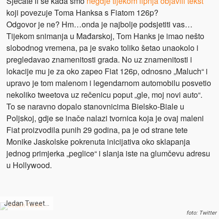
Sjećate li se kada smo
negdje tijekom lipnja objavili tekst
koji povezuje Toma Hanksa s Fiatom 126p?
Odgovor je ne? Hm…onda je najbolje podsjetiti vas…
Tijekom snimanja u Mađarskoj, Tom Hanks je imao nešto
slobodnog vremena, pa je svako toliko šetao unaokolo i
pregledavao znamenitosti grada. No uz znamenitosti i
lokacije mu je za oko zapeo Fiat 126p, odnosno „Maluch“ i
upravo je tom malenom i legendarnom automobilu posvetio
nekoliko tweetova uz rečenicu poput „gle, moj novi auto“.
To se naravno dopalo stanovnicima Bielsko-Biale u
Poljskoj, gdje se inače nalazi tvornica koja je ovaj maleni
Fiat proizvodila punih 29 godina, pa je od strane tete
Monike Jaskolske pokrenuta inicijativa oko sklapanja
jednog primjerka „peglice“ i slanja iste na glumčevu adresu
u Hollywood.
Jedan Tweet…
foto: Twitter