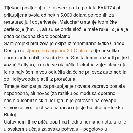
Tijekom posljednjih je mjeseci preko portala FAKT24.pl
prikupljena svota od nekih 5,000 dolara potrebnih za
restauraciju i dotjerivanje „Malucha“ u stanje tvorničke
perfekcije (hm…), ali su se onda složile male ruke i cijela je
priča odrađena skoro besplatno.
Sam projekt preuzela je ekipa iz renomirane tvrtke Carlex
Design (
o čijem smo Jaguaru XJ-C pisali
prije nekoliko
dana), automobil je kupio Rafał Sonik (inače poznati poljski
vozač Rallyja), a onda se uključila i lokalna zajednica koja
je na najvišem nivou odlučila da će se prijevoz automobila
do Hollywooda platiti iz proračuna.
Time je kampanja za prikupljanje novaca zapravo postala
nepotrebna, ali novac (za razliku od modusa operandi
naših dušobrižničkih udruga) nije potrošen na ćevape i
šljivovicu, već je otišao na račun dječje bolnice u Bielsko-
Bialoj.
Uglavnom, time priča poprima i jednu humanu notu, a to je
u svakom slučaju za svaku pohvalu – pogotovo u