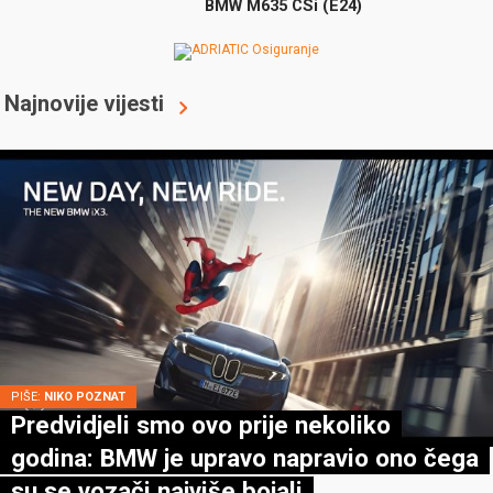
BMW M635 CSi (E24)
Najnovije vijesti
PIŠE:
NIKO POZNAT
Predvidjeli smo ovo prije nekoliko
godina: BMW je upravo napravio ono čega
su se vozači najviše bojali