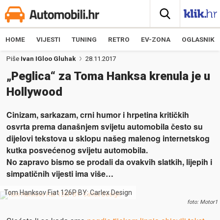
HOME
VIJESTI
TUNING
RETRO
EV-ZONA
OGLASNIK
Piše
Ivan IGloo Gluhak
28.11.2017
„Peglica“ za Toma Hanksa krenula je u
Hollywood
Cinizam, sarkazam, crni humor i hrpetina kritičkih
osvrta prema današnjem svijetu automobila često su
dijelovi tekstova u sklopu našeg malenog internetskog
kutka posvećenog svijetu automobila.
No zapravo bismo se prodali da ovakvih slatkih, lijepih i
simpatičnih vijesti ima više…
Tom Hanksov Fiat 126P BY: Carlex Design
foto: Motor1