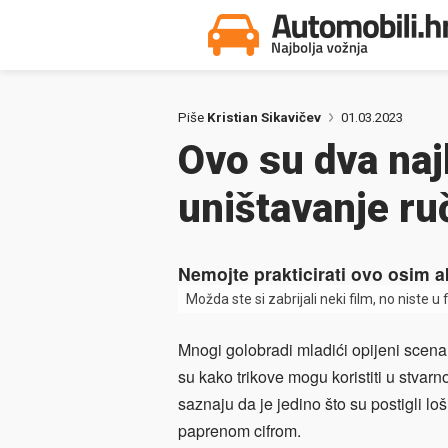
Piše
Kristian Sikavičev
01.03.2023
Ovo su dva naj
uništavanje ru
Nemojte prakticirati ovo osim ak
Možda ste si zabrijali neki film, no niste u 
Mnogi golobradi mladići opijeni scena
su kako trikove mogu koristiti u stvarno
saznaju da je jedino što su postigli lo
paprenom cifrom.