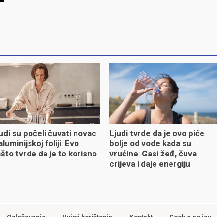
udi su počeli čuvati novac
Ljudi tvrde da je ovo piće
aluminijskoj foliji: Evo
bolje od vode kada su
što tvrde da je to korisno
vrućine: Gasi žeđ, čuva
crijeva i daje energiju
Oglašavanje
Uvjeti korištenja
Kontakt
Cookie policy