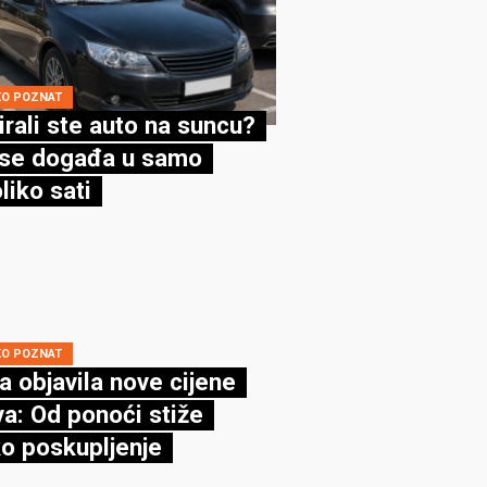
KO POZNAT
irali ste auto na suncu?
se događa u samo
liko sati
KO POZNAT
a objavila nove cijene
va: Od ponoći stiže
ko poskupljenje