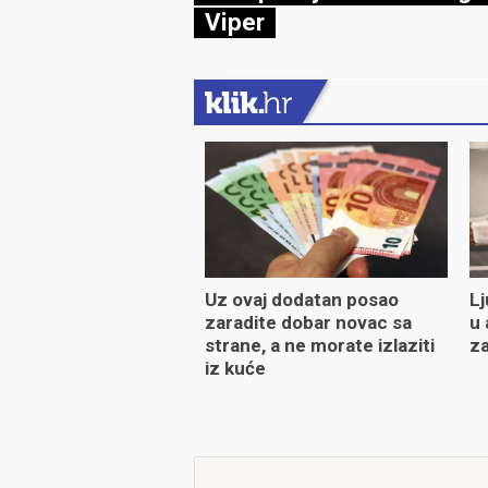
Viper
Uz ovaj dodatan posao
Lj
zaradite dobar novac sa
u 
strane, a ne morate izlaziti
za
iz kuće