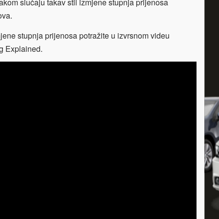
akom slučaju takav stil izmjene stupnja prijenosa
ova.
jene stupnja prijenosa potražite u izvrsnom videu
g Explained.