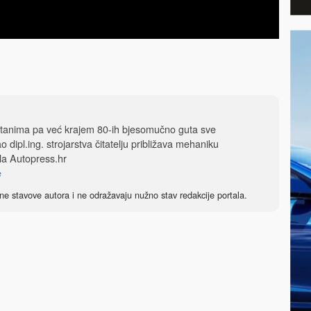
tanima pa već krajem 80-ih bjesomučno guta sve
 dipl.ing. strojarstva čitatelju približava mehaniku
ala
Autopress.hr
e
ne stavove autora i ne odražavaju nužno stav redakcije portala.