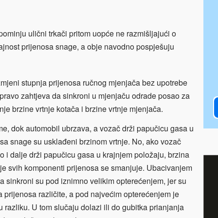
ominju ulični trkači pritom uopće ne razmišljajući o
rajnost prijenosa snage, a obje navodno pospješuju
a izmjeni stupnja prijenosa ručnog mjenjača bez upotrebe
apravo zahtjeva da sinkroni u mjenjaču odrade posao za
nje brzine vrtnje kotača i brzine vrtnje mjenjača.
ime, dok automobil ubrzava, a vozač drži papučicu gasa u
nosa snage su usklađeni brzinom vrtnje. No, ako vozač
o i dalje drži papučicu gasa u krajnjem položaju, brzina
rtnje svih komponenti prijenosa se smanjuje. Ubacivanjem
sa sinkroni su pod iznimno velikim opterećenjem, jer su
a prijenosa različite, a pod najvećim opterećenjem je
 razliku. U tom slučaju dolazi ili do gubitka prianjanja