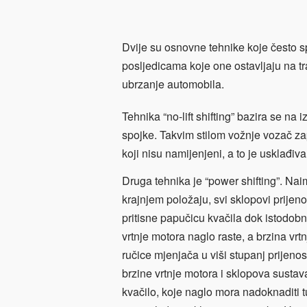
Dvije su osnovne tehnike koje često sp
posljedicama koje one ostavljaju na t
ubrzanje automobila.
Tehnika “no-lift shifting” bazira se n
spojke. Takvim stilom vožnje vozač z
koji nisu namijenjeni, a to je usklađiva
Druga tehnika je “power shifting”. Na
krajnjem položaju, svi sklopovi prije
pritisne papučicu kvačila dok istodobn
vrtnje motora naglo raste, a brzina v
ručice mjenjača u viši stupanj prijeno
brzine vrtnje motora i sklopova sustav
kvačilo, koje naglo mora nadoknaditi tu