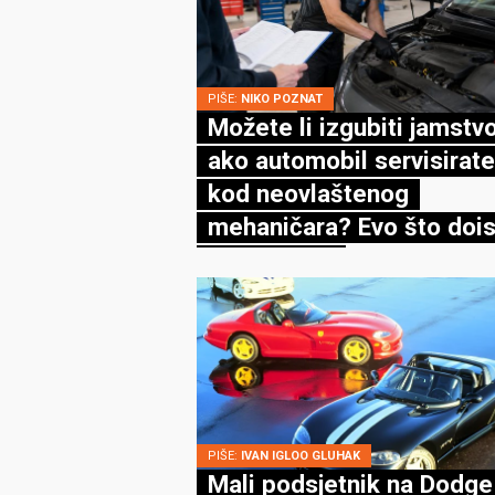
PIŠE:
NIKO POZNAT
Možete li izgubiti jamstv
ako automobil servisirate
kod neovlaštenog
mehaničara? Evo što dois
kaže zakon
PIŠE:
IVAN IGLOO GLUHAK
Mali podsjetnik na Dodge