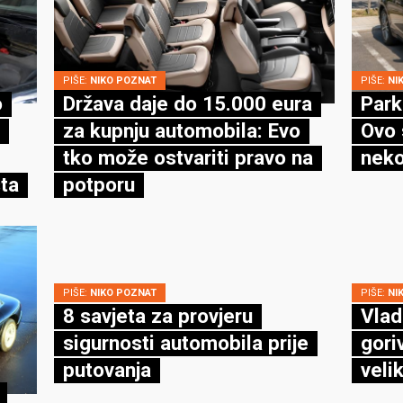
PIŠE:
NIKO POZNAT
PIŠE:
NI
o
Država daje do 15.000 eura
Park
za kupnju automobila: Evo
Ovo 
tko može ostvariti pravo na
neko
ta
potporu
PIŠE:
NIKO POZNAT
PIŠE:
NI
8 savjeta za provjeru
Vlad
sigurnosti automobila prije
gori
putovanja
veli