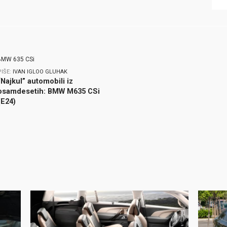
PIŠE:
IVAN IGLOO GLUHAK
“Najkul” automobili iz
osamdesetih: BMW M635 CSi
(E24)