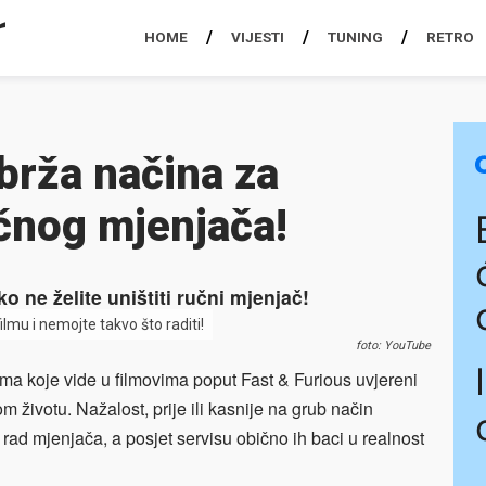
HOME
VIJESTI
TUNING
RETRO
brža načina za
čnog mjenjača!
o ne želite uništiti ručni mjenjač!
filmu i nemojte takvo što raditi!
foto: YouTube
ma koje vide u filmovima poput Fast & Furious uvjereni
m životu. Nažalost, prije ili kasnije na grub način
š rad mjenjača, a posjet servisu obično ih baci u realnost