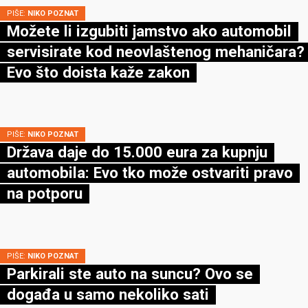
PIŠE:
NIKO POZNAT
Možete li izgubiti jamstvo ako automobil
servisirate kod neovlaštenog mehaničara?
Evo što doista kaže zakon
PIŠE:
NIKO POZNAT
Država daje do 15.000 eura za kupnju
automobila: Evo tko može ostvariti pravo
na potporu
PIŠE:
NIKO POZNAT
Parkirali ste auto na suncu? Ovo se
događa u samo nekoliko sati