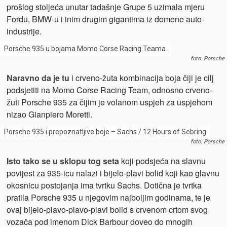
prošlog stoljeća unutar tadašnje Grupe 5 uzimala mjeru
Fordu, BMW-u i inim drugim gigantima iz domene auto-
industrije.
Porsche 935 u bojama Momo Corse Racing Teama.
foto: Porsche
Naravno da je tu
i crveno-žuta kombinacija boja čiji je cilj
podsjetiti na Momo Corse Racing Team, odnosno crveno-
žuti Porsche 935 za čijim je volanom uspjeh za uspjehom
nizao Gianpiero Moretti.
Porsche 935 i prepoznatljive boje – Sachs / 12 Hours of Sebring
foto: Porsche
Isto tako se u sklopu tog seta
koji podsjeća na slavnu
povijest za 935-icu nalazi i bijelo-plavi bolid koji kao glavnu
okosnicu postojanja ima tvrtku Sachs. Dotična je tvrtka
pratila Porsche 935 u njegovim najboljim godinama, te je
ovaj bijelo-plavo-plavo-plavi bolid s crvenom crtom svog
vozača pod imenom Dick Barbour doveo do mnogih