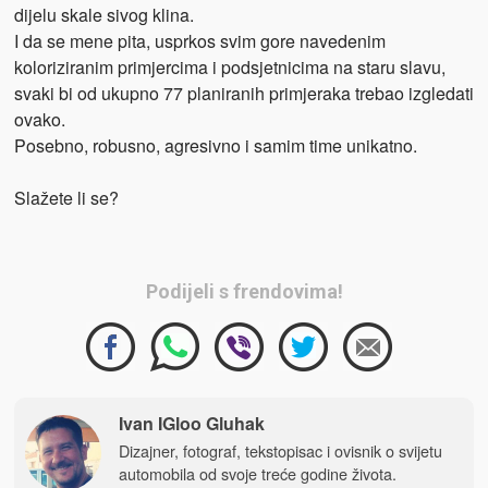
dijelu skale sivog klina.
I da se mene pita, usprkos svim gore navedenim
koloriziranim primjercima i podsjetnicima na staru slavu,
svaki bi od ukupno 77 planiranih primjeraka trebao izgledati
ovako.
Posebno, robusno, agresivno i samim time unikatno.
Slažete li se?
Podijeli s frendovima!
Ivan IGloo Gluhak
Dizajner, fotograf, tekstopisac i ovisnik o svijetu
automobila od svoje treće godine života.