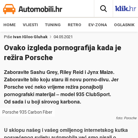
HOME
VIJESTI
TUNING
RETRO
EV-ZONA
OGLASNIK
Piše
Ivan IGloo Gluhak
04.05.2021
Ovako izgleda pornografija kada je
režira Porsche
Zaboravite Sashu Grey, Riley Reid i Jynx Maize.
Zaboravite bilo koju staru ili novu porno-divu. Jer
Porsche već neko vrijeme režira ponajbolji
pornografski materijal – model 935 ClubSport.
Od sada i u boji sirovog karbona.
Porsche 935 Carbon Fiber
foto: Porsche
U sklopu našeg i vašeg omiljenog internetskog kutka
posvećenog svijetu automobila već smo pisali o