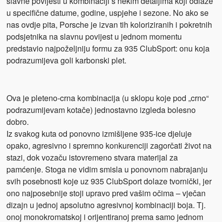
slavne povijesti u kombinaciji s nekim detaljima koji odlaze
u specifične datume, godine, uspjehe i sezone. No ako se
nas ovdje pita, Porsche je izvan tih koloriziranih i pokretnih
podsjetnika na slavnu povijest u jednom momentu
predstavio najpoželjniju formu za 935 ClubSport: onu koja
podrazumijeva goli karbonski plet.
Ova je pleteno-crna kombinacija (u sklopu koje pod „crno“
podrazumijevam kotače) jednostavno izgleda bolesno
dobro.
Iz svakog kuta od ponovno izmišljene 935-ice djeluje
opako, agresivno i spremno konkurenciji zagorčati život na
stazi, dok vozaču istovremeno stvara materijal za
pamćenje. Stoga ne vidim smisla u ponovnom nabrajanju
svih posebnosti koje uz 935 ClubSport dolaze tvornički, jer
ono najposebnije stoji upravo pred vašim očima – vječan
dizajn u jednoj apsolutno agresivnoj kombinaciji boja. Tj.
onoj monokromatskoj i orijentiranoj prema samo jednom