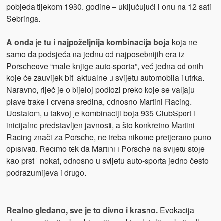
pobjeda tijekom 1980. godine – uključujući i onu na 12 sati
Sebringa.
A onda je tu i najpoželjnija kombinacija boja
koja ne
samo da podsjeća na jednu od najposebnijih era iz
Porscheove “male knjige auto-sporta”, već jedna od onih
koje će zauvijek biti aktualne u svijetu automobila i utrka.
Naravno, riječ je o bijeloj podlozi preko koje se valjaju
plave trake i crvena sredina, odnosno Martini Racing.
Uostalom, u takvoj je kombinaciji boja 935 ClubSport i
inicijalno predstavljen javnosti, a što konkretno Martini
Racing znači za Porsche, ne treba nikome pretjerano puno
opisivati. Recimo tek da Martini i Porsche na svijetu stoje
kao prst i nokat, odnosno u svijetu auto-sporta jedno često
podrazumijeva i drugo.
Realno gledano, sve je to divno i krasno.
Evokacija