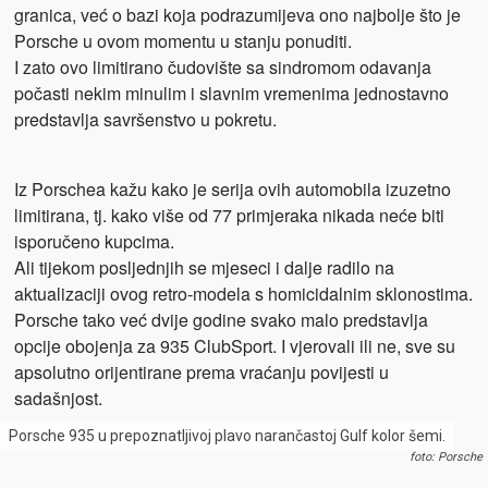
granica, već o bazi koja podrazumijeva ono najbolje što je
Porsche u ovom momentu u stanju ponuditi.
I zato ovo limitirano čudovište sa sindromom odavanja
počasti nekim minulim i slavnim vremenima jednostavno
predstavlja savršenstvo u pokretu.
Iz Porschea kažu kako je serija ovih automobila izuzetno
limitirana, tj. kako više od 77 primjeraka nikada neće biti
isporučeno kupcima.
Ali tijekom posljednjih se mjeseci i dalje radilo na
aktualizaciji ovog retro-modela s homicidalnim sklonostima.
Porsche tako već dvije godine svako malo predstavlja
opcije obojenja za 935 ClubSport. I vjerovali ili ne, sve su
apsolutno orijentirane prema vraćanju povijesti u
sadašnjost.
Porsche 935 u prepoznatljivoj plavo narančastoj Gulf kolor šemi.
foto: Porsche