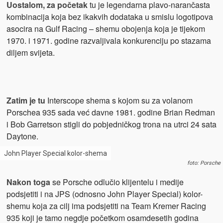
Uostalom, za početak
tu je legendarna plavo-narančasta
kombinacija koja bez ikakvih dodataka u smislu logotipova
asocira na Gulf Racing – shemu obojenja koja je tijekom
1970. i 1971. godine razvaljivala konkurenciju po stazama
diljem svijeta.
Zatim je tu
Interscope shema s kojom su za volanom
Porschea 935 sada već davne 1981. godine Brian Redman
i Bob Garretson stigli do pobjedničkog trona na utrci 24 sata
Daytone.
John Player Special kolor-shema
foto: Porsche
Nakon toga
se Porsche odlučio klijentelu i medije
podsjetiti i na JPS (odnosno John Player Special) kolor-
shemu koja za cilj ima podsjetiti na Team Kremer Racing
935 koji je tamo negdje početkom osamdesetih godina