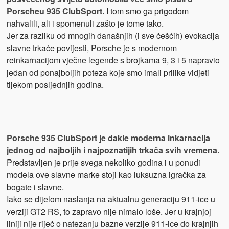
Porscheu 935 ClubSport.
I tom smo ga prigodom
nahvalili, ali i spomenuli zašto je tome tako.
Jer za razliku od mnogih današnjih (i sve češćih) evokacija
slavne trkaće povijesti, Porsche je s modernom
reinkarnacijom vječne legende s brojkama 9, 3 i 5 napravio
jedan od ponajboljih poteza koje smo imali prilike vidjeti
tijekom posljednjih godina.
Porsche 935 ClubSport je dakle moderna inkarnacija
jednog od najboljih i najpoznatijih trkača svih vremena.
Predstavljen je prije svega nekoliko godina i u ponudi
modela ove slavne marke stoji kao luksuzna igračka za
bogate i slavne.
Iako se dijelom naslanja na aktualnu generaciju 911-ice u
verziji GT2 RS, to zapravo nije nimalo loše. Jer u krajnjoj
liniji nije riječ o natezanju bazne verzije 911-ice do krajnjih