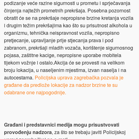
podizanje veće razine sigurnosti u prometu i sprječavanja
činjenja najtežih prometnih prekršaja. Posebna pozornost
obratit će se na prekršaje nepropisne brzine kretanja vozila
i drugim težim prekršajima kao što su prisutnost alkohola u
organizmu, tehnička neispravnost vozila, nepropisno
pretjecanje, upravljanje prije stjecanja prava i pod
zabranom, prekršaji mladih vozača, korištenje sigurnosnog
pojasa, zaštitne kacige, nepropisne uporabe mobitela
tijekom vožnje i ostalo.Akcija će se provesti na velikom
broju lokacija, u naseljenim mjestima, izvan naselja i na
autocestama.
Policijska uprava zagrebačka pozvala je
građane da predlože lokacije za nadzor brzine te su
odabrane one najpogodnije.
Građani i predstavnici medija mogu prisustvovati
provođenju nadzora
, za što se trebaju javiti Policijskoj