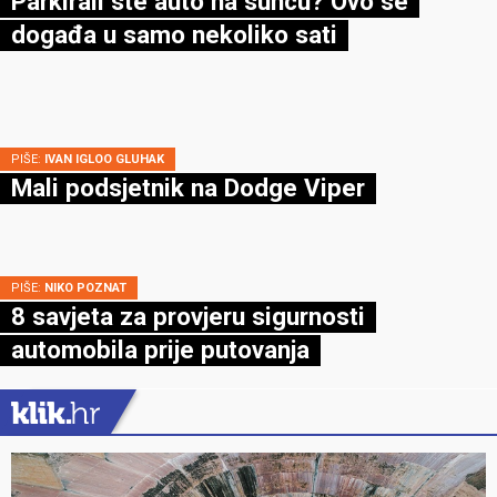
Parkirali ste auto na suncu? Ovo se
događa u samo nekoliko sati
PIŠE:
IVAN IGLOO GLUHAK
Mali podsjetnik na Dodge Viper
PIŠE:
NIKO POZNAT
8 savjeta za provjeru sigurnosti
automobila prije putovanja