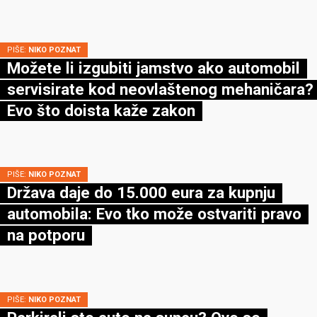
PIŠE:
NIKO POZNAT
Možete li izgubiti jamstvo ako automobil
servisirate kod neovlaštenog mehaničara?
Evo što doista kaže zakon
PIŠE:
NIKO POZNAT
Država daje do 15.000 eura za kupnju
automobila: Evo tko može ostvariti pravo
na potporu
PIŠE:
NIKO POZNAT