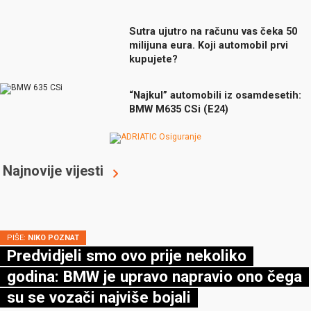
Sutra ujutro na računu vas čeka 50
milijuna eura. Koji automobil prvi
kupujete?
“Najkul” automobili iz osamdesetih:
BMW M635 CSi (E24)
Najnovije vijesti
PIŠE:
NIKO POZNAT
Predvidjeli smo ovo prije nekoliko
godina: BMW je upravo napravio ono čega
su se vozači najviše bojali