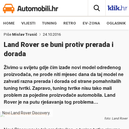
HOME
VIJESTI
TUNING
RETRO
EV-ZONA
OGLASNIK
Piše
Mislav Trusić
24.10.2016
Land Rover se buni protiv prerada i
dorada
Živimo u svijetu gdje čim izađe novi model određenog
proizvođača, ne prođe niti mjesec dana da taj model ne
zahvati razna prerada i dorada od strane pomahnitalih
tuning tvrtki. Zapravo, tuning tvrtke nisu tako mali
problem za pojedine proizvođače automobila. Land
Rover je na putu rješavanja tog problema…
Novi Land Rover Discovery.
foto: Land Rover