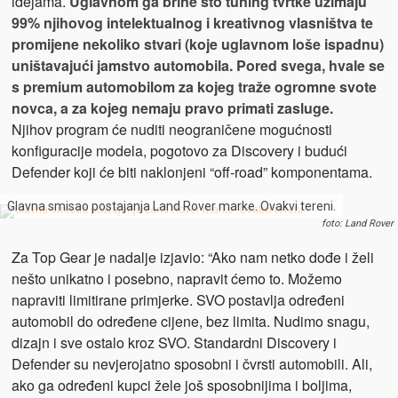
idejama.
Uglavnom ga brine što tuning tvrtke uzimaju
99% njihovog intelektualnog i kreativnog vlasništva te
promijene nekoliko stvari (koje uglavnom loše ispadnu)
uništavajući jamstvo automobila. Pored svega, hvale se
s premium automobilom za kojeg traže ogromne svote
novca, a za kojeg nemaju pravo primati zasluge.
Njihov program će nuditi neograničene mogućnosti
konfiguracije modela, pogotovo za Discovery i budući
Defender koji će biti naklonjeni “off-road” komponentama.
Glavna smisao postajanja Land Rover marke. Ovakvi tereni.
foto: Land Rover
Za Top Gear je nadalje izjavio: “Ako nam netko dođe i želi
nešto unikatno i posebno, napravit ćemo to. Možemo
napraviti limitirane primjerke. SVO postavlja određeni
automobil do određene cijene, bez limita. Nudimo snagu,
dizajn i sve ostalo kroz SVO. Standardni Discovery i
Defender su nevjerojatno sposobni i čvrsti automobili. Ali,
ako ga određeni kupci žele još sposobnijima i boljima,