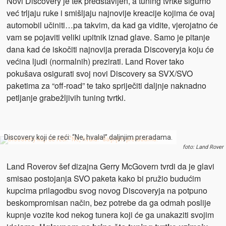
Novi Discovery je tek predstavljen, a tuning tvrtke sigurno
već trljaju ruke i smišljaju najnovije kreacije kojima će ovaj
automobil učiniti…pa takvim, da kad ga vidite, vjerojatno će
vam se pojaviti veliki upitnik iznad glave. Samo je pitanje
dana kad će iskočiti najnovija prerada Discoveryja koju će
većina ljudi (normalnih) prezirati. Land Rover tako
pokušava osigurati svoj novi Discovery sa SVX/SVO
paketima za “off-road” te tako spriječiti daljnje naknadno
petljanje grabežljivih tuning tvrtki.
Discovery koji će reći: “Ne, hvala!” daljnjim preradama.
foto: Land Rover
Land Roverov šef dizajna Gerry McGovern tvrdi da je glavi
smisao postojanja SVO paketa kako bi pružio budućim
kupcima prilagodbu svog novog Discoveryja na potpuno
beskompromisan način, bez potrebe da ga odmah poslije
kupnje vozite kod nekog tunera koji će ga unakaziti svojim