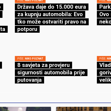
PIŠE:
NIKO POZNAT
PIŠE:
NI
o
Država daje do 15.000 eura
Park
za kupnju automobila: Evo
Ovo 
tko može ostvariti pravo na
neko
ta
potporu
PIŠE:
NIKO POZNAT
PIŠE:
NI
8 savjeta za provjeru
Vlad
sigurnosti automobila prije
gori
putovanja
veli