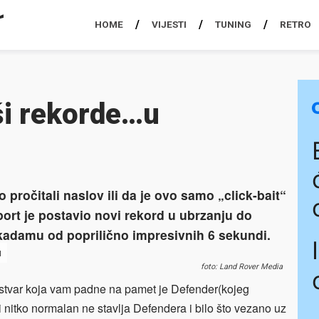
HOME
VIJESTI
TUNING
RETRO
ši rekorde…u
o pročitali naslov ili da je ovo samo „click-bait“
port je postavio novi rekord u ubrzanju do
akadamu od poprilično impresivnih 6 sekundi.
u
foto: Land Rover Media
tvar koja vam padne na pamet je Defender(kojeg
nitko normalan ne stavlja Defendera i bilo što vezano uz