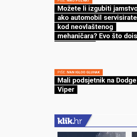
PIŠE:
NIKO POZNAT
Možete li izgubiti jamstv
ako automobil servisirate
kod neovlaštenog
mehaničara? Evo što dois
kaže zakon
PIŠE:
IVAN IGLOO GLUHAK
Mali podsjetnik na Dodge
Viper