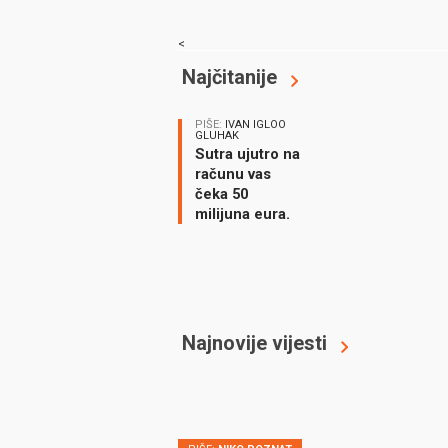
<
Najčitanije
PIŠE:
IVAN IGLOO
GLUHAK
Sutra ujutro na
računu vas
čeka 50
milijuna eura.
Koji automobil
prvi kupujete?
Najnovije vijesti