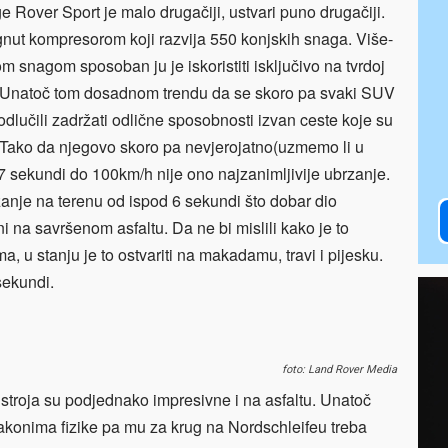
 Rover Sport je malo drugačiji, ustvari puno drugačiji.
nut kompresorom koji razvija 550 konjskih snaga. Više-
 snagom sposoban ju je iskoristiti isključivo na tvrdoj
. Unatoč tom dosadnom trendu da se skoro pa svaki SUV
odlučili zadržati odlične sposobnosti izvan ceste koje su
 Tako da njegovo skoro pa nevjerojatno(uzmemo li u
 sekundi do 100km/h nije ono najzanimljivije ubrzanje.
zanje na terenu od ispod 6 sekundi što dobar dio
i na savršenom asfaltu. Da ne bi mislili kako je to
, u stanju je to ostvariti na makadamu, travi i pijesku.
sekundi.
foto: Land Rover Media
 stroja su podjednako impresivne i na asfaltu. Unatoč
zakonima fizike pa mu za krug na Nordschleifeu treba