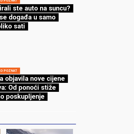
KO POZNAT
irali ste auto na suncu?
se događa u samo
liko sati
KO POZNAT
a objavila nove cijene
va: Od ponoći stiže
ko poskupljenje