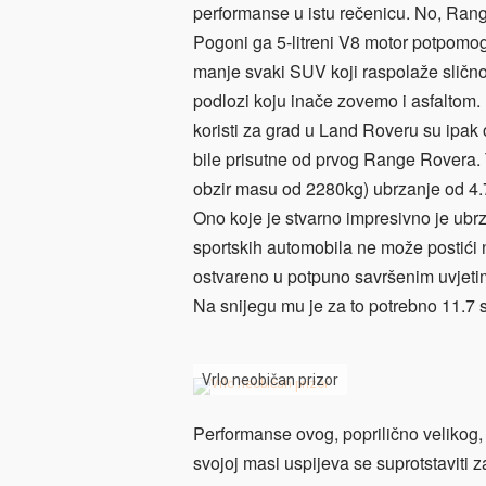
performanse u istu rečenicu. No, Range
Pogoni ga 5-litreni V8 motor potpomog
manje svaki SUV koji raspolaže sličnom
podlozi koju inače zovemo i asfaltom
koristi za grad u Land Roveru su ipak 
bile prisutne od prvog Range Rovera.
obzir masu od 2280kg) ubrzanje od 4.7
Ono koje je stvarno impresivno je ubr
sportskih automobila ne može postići n
ostvareno u potpuno savršenim uvjetima
Na snijegu mu je za to potrebno 11.7 
Vrlo neobičan prizor
Performanse ovog, poprilično velikog,
svojoj masi uspijeva se suprotstaviti 