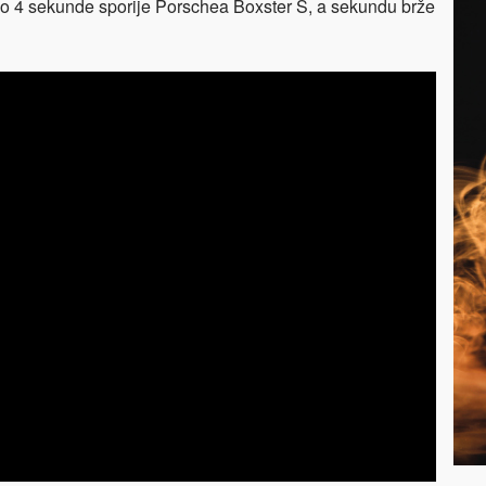
mo 4 sekunde sporije Porschea Boxster S, a sekundu brže