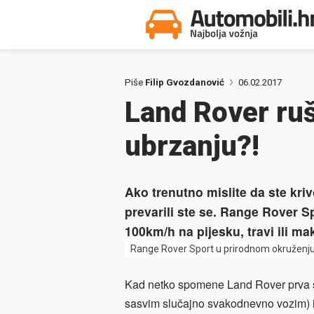
Piše
Filip Gvozdanović
06.02.2017
Land Rover ru
ubrzanju?!
Ako trenutno mislite da ste kriv
prevarili ste se. Range Rover S
100km/h na pijesku, travi ili m
Range Rover Sport u prirodnom okruženj
Kad netko spomene Land Rover prva s
sasvim slučajno svakodnevno vozim) i 