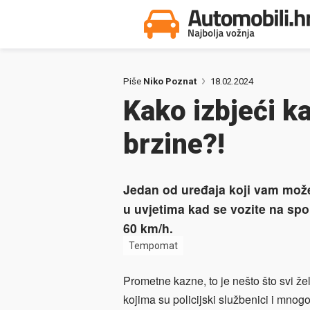
Piše
Niko Poznat
18.02.2024
Kako izbjeći k
brzine?!
Jedan od uređaja koji vam može
u uvjetima kad se vozite na spo
60 km/h.
Tempomat
Prometne kazne, to je nešto što svi žel
kojima su policijski službenici i mnogo