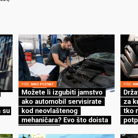
PIŠE:
NIKO POZNAT
PIŠE:
NI
Možete li izgubiti jamstvo
Drža
ako automobil servisirate
za k
 su
kod neovlaštenog
tko 
mehaničara? Evo što doista
potp
kaže zakon