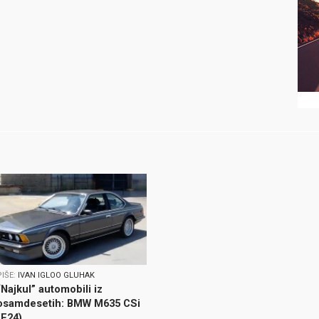
PIŠE:
IVAN IGLOO GLUHAK
“Najkul” automobili iz
osamdesetih: BMW M635 CSi
(E24)