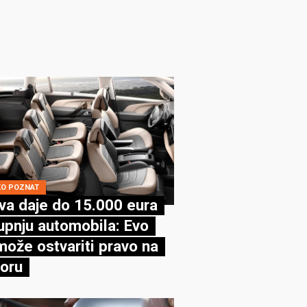
KO POZNAT
va daje do 15.000 eura
upnju automobila: Evo
može ostvariti pravo na
oru