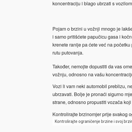
koncentraciju i blago ubrzati s vozilo
Pojam o brzini u vožnji mnogo je lakš
i samo pritišćete papučicu gasa i kočn
krenete ranije pa ćete već na početku p
rutu putovanja.
Također, nemojte dopustiti da vas ometa
vožnju, odnosno na vašu koncentraciju 
Vozi li vam neki automobil preblizu, n
ubrzavati. Bolje je pronaći sigurno mje
strane, odnosno propustiti vozača koj
Kontrolirajte brzinomjer prije svakog og
Kontrolirajte ograničenje brzine i svoj br