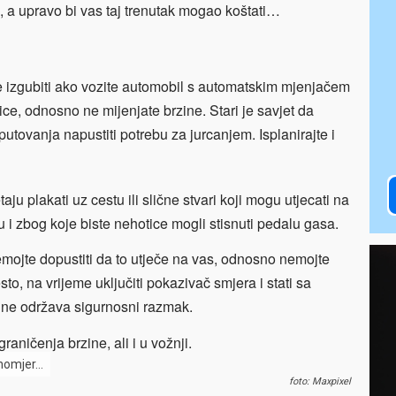
m, a upravo bi vas taj trenutak mogao koštati…
e izgubiti ako vozite automobil s automatskim mjenjačem
ice, odnosno ne mijenjate brzine. Stari je savjet da
utovanja napustiti potrebu za jurcanjem. Isplanirajte i
ju plakati uz cestu ili slične stvari koji mogu utjecati na
i zbog koje biste nehotice mogli stisnuti pedalu gasa.
emojte dopustiti da to utječe na vas, odnosno nemojte
sto, na vrijeme uključiti pokazivač smjera i stati sa
i ne održava sigurnosni razmak.
raničenja brzine, ali i u vožnji.
zinomjer…
foto: Maxpixel