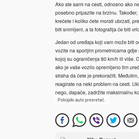
Ako ste sami na cesti, odnosno ako ne
posebno pripazite na brzinu. Također, 
krećete i koliko ćete morati ubrzati, pr
biti snimljeni, a ta fotografija će biti vr
Jedan od uređaja koji vam može biti 
vozite na sporijim prometnicama gdje s
kojoj su ograničenja 80 km/h ili više
ako je vaše vozilo opremljeno tim uređ
straha da ćete je prekoračiti. Međuti
reagirate na neki problem na cesti. Uk
nego, dapače, zadržite maksimalnu ko
Policijski auto presretač…