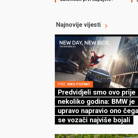
Najnovije vijesti
PIŠE:
NIKO POZNAT
Predvidjeli smo ovo prije
nekoliko godina: BMW je
upravo napravio ono čega
se vozači najviše bojali