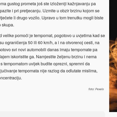
ma gustog prometa još ste izloženiji kažnjavanju pa
pazite i pri pretjecanju. Uzmite u obzir brzinu kojom se
etječete li drugo vozilo. Upravo u tom trenutku mogli biste
lo skupa.
od velike pomoći je tempomat, pogotovo u uvjetima kad se
u ograničenja 50 ili 60 km/h, a i na otvorenoj cesti, na
. Gotovo svi novi automobili danas imaju tempomate pa
ajem iskoristite ga. Namjestite željenu brzinu i nema
m, s tempomatom uvijek budite oprezni, spremni da
ljučivanje tempomata nije razlog da odlutate mislima,
ncentraciju.
foto: Pexels