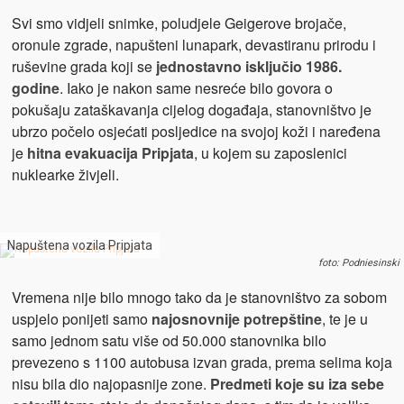
Svi smo vidjeli snimke, poludjele Geigerove brojače,
oronule zgrade, napušteni lunapark, devastiranu prirodu i
ruševine grada koji se
jednostavno isključio 1986.
godine
. Iako je nakon same nesreće bilo govora o
pokušaju zataškavanja cijelog događaja, stanovništvo je
ubrzo počelo osjećati posljedice na svojoj koži i naređena
je
hitna evakuacija Pripjata
, u kojem su zaposlenici
nuklearke živjeli.
Napuštena vozila Pripjata
foto: Podniesinski
Vremena nije bilo mnogo tako da je stanovništvo za sobom
uspjelo ponijeti samo
najosnovnije potrepštine
, te je u
samo jednom satu više od 50.000 stanovnika bilo
prevezeno s 1100 autobusa izvan grada, prema selima koja
nisu bila dio najopasnije zone.
Predmeti koje su iza sebe