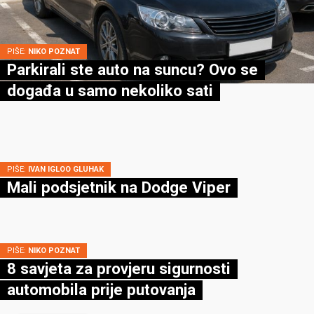
PIŠE:
NIKO POZNAT
Parkirali ste auto na suncu? Ovo se
događa u samo nekoliko sati
PIŠE:
IVAN IGLOO GLUHAK
Mali podsjetnik na Dodge Viper
PIŠE:
NIKO POZNAT
8 savjeta za provjeru sigurnosti
automobila prije putovanja