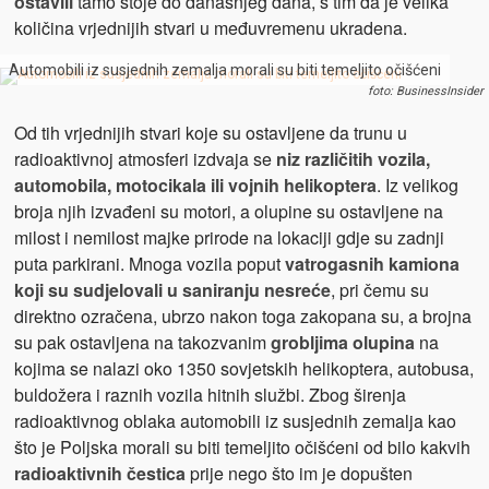
ostavili
tamo stoje do današnjeg dana, s tim da je velika
količina vrjednijih stvari u međuvremenu ukradena.
Automobili iz susjednih zemalja morali su biti temeljito očišćeni
foto: BusinessInsider
Od tih vrjednijih stvari koje su ostavljene da trunu u
radioaktivnoj atmosferi izdvaja se
niz različitih vozila,
automobila, motocikala ili vojnih helikoptera
. Iz velikog
broja njih izvađeni su motori, a olupine su ostavljene na
milost i nemilost majke prirode na lokaciji gdje su zadnji
puta parkirani. Mnoga vozila poput
vatrogasnih kamiona
koji su sudjelovali u saniranju nesreće
, pri čemu su
direktno ozračena, ubrzo nakon toga zakopana su, a brojna
su pak ostavljena na takozvanim
grobljima olupina
na
kojima se nalazi oko 1350 sovjetskih helikoptera, autobusa,
buldožera i raznih vozila hitnih službi. Zbog širenja
radioaktivnog oblaka automobili iz susjednih zemalja kao
što je Poljska morali su biti temeljito očišćeni od bilo kakvih
radioaktivnih čestica
prije nego što im je dopušten