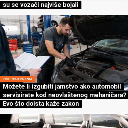
su se vozači najviše bojali
PIŠE:
NIKO POZNAT
Možete li izgubiti jamstvo ako automobil
servisirate kod neovlaštenog mehaničara?
Evo što doista kaže zakon