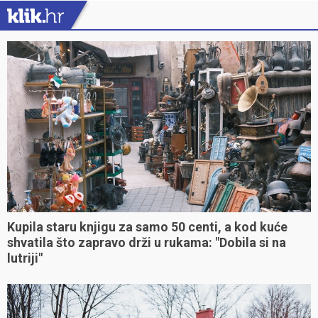
Kupila staru knjigu za samo 50 centi, a kod kuće
shvatila što zapravo drži u rukama: "Dobila si na
lutriji"