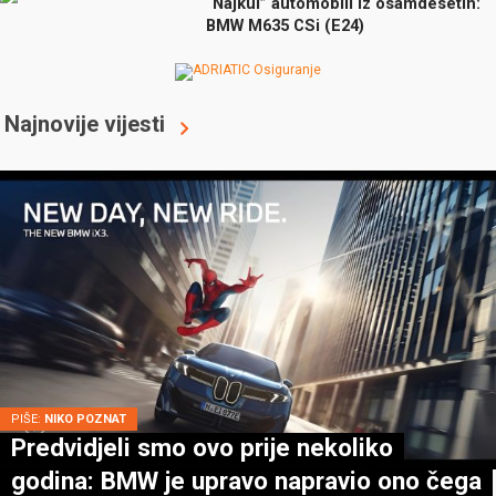
“Najkul” automobili iz osamdesetih:
BMW M635 CSi (E24)
Najnovije vijesti
PIŠE:
NIKO POZNAT
Predvidjeli smo ovo prije nekoliko
godina: BMW je upravo napravio ono čega