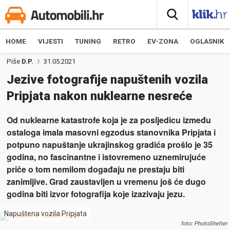
HOME
VIJESTI
TUNING
RETRO
EV-ZONA
OGLASNIK
Piše
D.P.
31.05.2021
Jezive fotografije napuštenih vozila
Pripjata nakon nuklearne nesreće
Od nuklearne katastrofe koja je za posljedicu između
ostaloga imala masovni egzodus stanovnika Pripjata i
potpuno napuštanje ukrajinskog gradića prošlo je 35
godina, no fascinantne i istovremeno uznemirujuće
priče o tom nemilom događaju ne prestaju biti
zanimljive. Grad zaustavljen u vremenu još će dugo
godina biti izvor fotografija koje izazivaju jezu.
Napuštena vozila Pripjata
foto: PhotoShelter