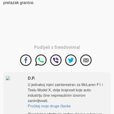
prelazak granice.
Podijeli s frendovima!
D.P.
U jednakoj mjeri zainteresiran za McLaren F1 i
Teslu Model X, dvije krajnosti koje auto-
industriju čine nepresušnim izvorom
zanimljivosti.
Pročitaj moje druge članke
*Svi tekstovi odražavaju osobne stavove autora i ne