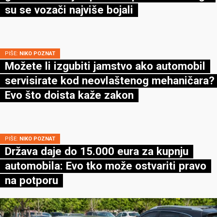
su se vozači najviše bojali
PIŠE:
NIKO POZNAT
Možete li izgubiti jamstvo ako automobil
servisirate kod neovlaštenog mehaničara?
Evo što doista kaže zakon
PIŠE:
NIKO POZNAT
Država daje do 15.000 eura za kupnju
automobila: Evo tko može ostvariti pravo
na potporu