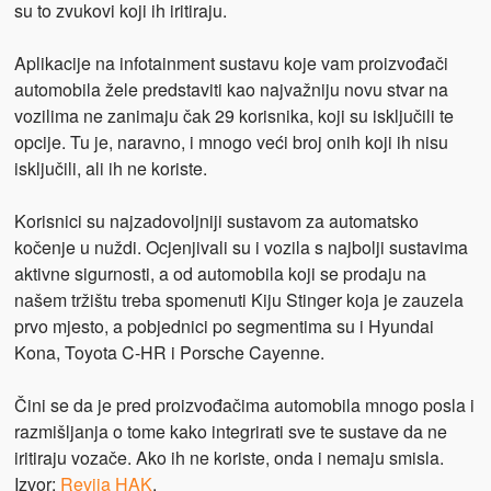
su to zvukovi koji ih iritiraju.
Aplikacije na infotainment sustavu koje vam proizvođači
automobila žele predstaviti kao najvažniju novu stvar na
vozilima ne zanimaju čak 29 korisnika, koji su isključili te
opcije. Tu je, naravno, i mnogo veći broj onih koji ih nisu
isključili, ali ih ne koriste.
Korisnici su najzadovoljniji sustavom za automatsko
kočenje u nuždi. Ocjenjivali su i vozila s najbolji sustavima
aktivne sigurnosti, a od automobila koji se prodaju na
našem tržištu treba spomenuti Kiju Stinger koja je zauzela
prvo mjesto, a pobjednici po segmentima su i Hyundai
Kona, Toyota C-HR i Porsche Cayenne.
Čini se da je pred proizvođačima automobila mnogo posla i
razmišljanja o tome kako integrirati sve te sustave da ne
iritiraju vozače. Ako ih ne koriste, onda i nemaju smisla.
Izvor:
Revija HAK
.