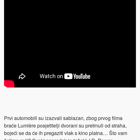
Prvi automobili su izazvali sablazan, zbog prvog filma
braće Lumière posjetitelji dvorani su pretrnuli od straha,
bojeći se da će ih pregaziti vlak s kino platna… Što vam