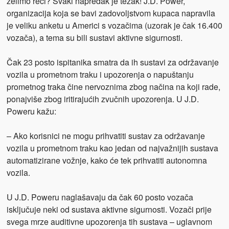
želimo reći? Svaki napredak je težak! J.D. Power,
organizacija koja se bavi zadovoljstvom kupaca napravila
je veliku anketu u Americi s vozačima (uzorak je čak 16.400
vozača), a tema su bili sustavi aktivne sigurnosti.
Čak 23 posto ispitanika smatra da ih sustavi za održavanje
vozila u prometnom traku i upozorenja o napuštanju
prometnog traka čine nervoznima zbog načina na koji rade,
ponajviše zbog iritirajućih zvučnih upozorenja. U J.D.
Poweru kažu:
– Ako korisnici ne mogu prihvatiti sustav za održavanje
vozila u prometnom traku kao jedan od najvažnijih sustava
automatizirane vožnje, kako će tek prihvatiti autonomna
vozila.
U J.D. Poweru naglašavaju da čak 60 posto vozača
isključuje neki od sustava aktivne sigurnosti. Vozači prije
svega mrze auditivne upozorenja tih sustava – uglavnom