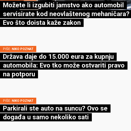
Možete li izgubiti jamstvo ako automobil
servisirate kod neovlaštenog mehaničara?
Evo što doista kaže zakon
PIŠE:
NIKO POZNAT
Država daje do 15.000 eura za kupnju
automobila: Evo tko može ostvariti pravo
na potporu
PIŠE:
NIKO POZNAT
Parkirali ste auto na suncu? Ovo se
događa u samo nekoliko sati