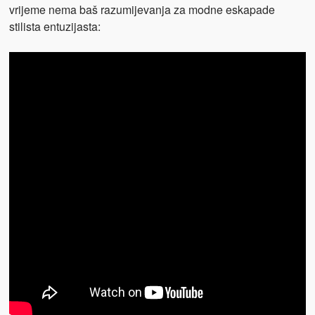
vrijeme nema baš razumijevanja za modne eskapade
stilista entuzijasta: