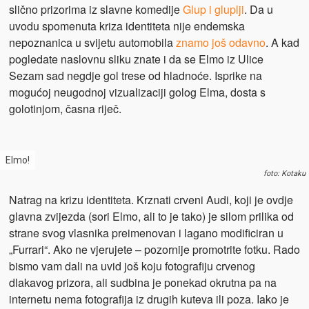
slično prizorima iz slavne komedije
Glup i gluplji
. Da u
uvodu spomenuta kriza identiteta nije endemska
nepoznanica u svijetu automobila
znamo još odavno
. A kad
pogledate naslovnu sliku znate i da se Elmo iz Ulice
Sezam sad negdje gol trese od hladnoće. Isprike na
mogućoj neugodnoj vizualizaciji golog Elma, dosta s
golotinjom, časna riječ.
Elmo!
foto: Kotaku
Natrag na krizu identiteta. Krznati crveni Audi, koji je ovdje
glavna zvijezda (sori Elmo, ali to je tako) je silom prilika od
strane svog vlasnika preimenovan i lagano modificiran u
„Furrari“. Ako ne vjerujete – pozornije promotrite fotku. Rado
bismo vam dali na uvid još koju fotografiju crvenog
dlakavog prizora, ali sudbina je ponekad okrutna pa na
internetu nema fotografija iz drugih kuteva ili poza. Iako je