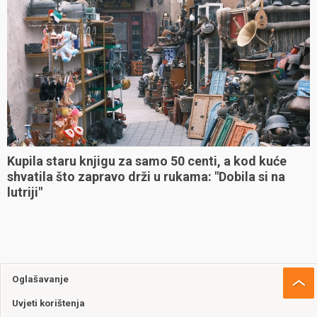
Kupila staru knjigu za samo 50 centi, a kod kuće
shvatila što zapravo drži u rukama: "Dobila si na
lutriji"
Oglašavanje
Uvjeti korištenja