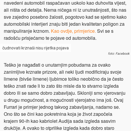
navedeni automobil raspačavan uokolo kao duhovita vijest,
ali ništa od detalja. Nema ničega ni iz unutrašnjosti, što nas
sve zajedno posebno žalosti, pogotovo kad se sjetimo kako
automobilski interijeri znaju biti jedan kvalitetan poligon za
manipuliranje krznom.
Kao ovdje, primjerice.
Svi se s
radošću prisjećamo te pojave od automobila.
čudnovati krznaši nisu rijetka pojava
foto: Facebook
Teško je nagađati o unutarnjim pobudama za ovako
zanimljive krznate prizore, ali neki ljudi modificiraju svoje
limene (bivše limene) ljubimce toliko neobično da je često
teško znati rade li to zato što misle da to stvarno izgleda
dobro ili se samo dobro zabavljaju. Skloniji smo vjerovanju
u drugu mogućnost, a mogućnosti vjerojatno ima još. Ovaj
Furrari je primjer jednog takvog zabavljanja, nadamo se.
Ono što se čini kao pokretnina koja je život započela
krajem 90-ih kao kabriolet Audija sada izgleda sasvim
drukčije. A ovako to otprilike izgleda kada dobro staro