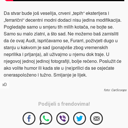
Da stvar bude još veselija, crveni „tepih“ eksterijera i
„ferrarični“ decentni modni dodaci nisu jedina modifikacija.
Pogledajte samo u smjeru tih milih kotača, ne bojte se.
Samo su malo zlatni, a što sad. Ne možemo baš zamisliti
da će ovaj Audi, ispričavamo se, Furarri, poživjeti dugo u
stanju u kakvom je sad (ponajviše zbog vremenskih
neprilika i prljanja), ali uživajmo u njemu dok traje. U
njegovoj jednoj jedinoj fotografiji, bolje rečeno. Poslužit će
ako volite humor ili kada ste u (ne)prilici da se osjećate
oneraspoloženo i tužno. Smijanje je lijek.
xD
foto: CarScoops
Podijeli s frendovima!