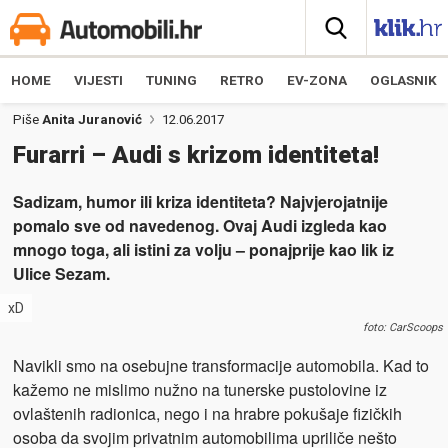
HOME
VIJESTI
TUNING
RETRO
EV-ZONA
OGLASNIK
Piše
Anita Juranović
12.06.2017
Furarri – Audi s krizom identiteta!
Sadizam, humor ili kriza identiteta? Najvjerojatnije
pomalo sve od navedenog. Ovaj Audi izgleda kao
mnogo toga, ali istini za volju – ponajprije kao lik iz
Ulice Sezam.
xD
foto: CarScoops
Navikli smo na osebujne transformacije automobila. Kad to
kažemo ne mislimo nužno na tunerske pustolovine iz
ovlaštenih radionica, nego i na hrabre pokušaje fizičkih
osoba da svojim privatnim automobilima upriliče nešto