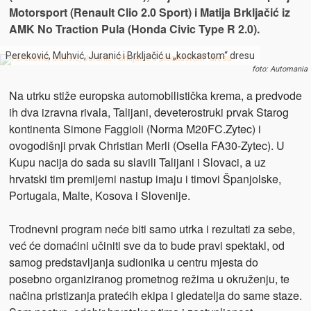
Motorsport (Renault Clio 2.0 Sport) i Matija Brkljačić iz
AMK No Traction Pula (Honda Civic Type R 2.0).
Pereković, Muhvić, Juranić i Brkljačić u „kockastom“ dresu
foto: Automania
Na utrku stiže europska automobilistička krema, a predvode
ih dva izravna rivala, Talijani, deveterostruki prvak Starog
kontinenta Simone Faggioli (Norma M20FC.Zytec) i
ovogodišnji prvak Christian Merli (Osella FA30-Zytec). U
Kupu nacija do sada su slavili Talijani i Slovaci, a uz
hrvatski tim premijerni nastup imaju i timovi Španjolske,
Portugala, Malte, Kosova i Slovenije.
Trodnevni program neće biti samo utrka i rezultati za sebe,
već će domaćini učiniti sve da to bude pravi spektakl, od
samog predstavljanja sudionika u centru mjesta do
posebno organiziranog prometnog režima u okruženju, te
načina pristizanja pratećih ekipa i gledatelja do same staze.