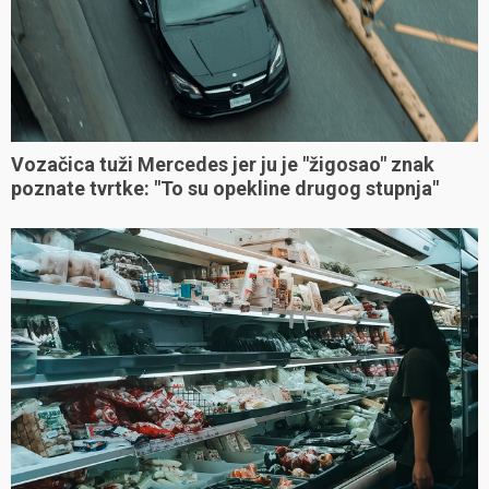
Vozačica tuži Mercedes jer ju je "žigosao" znak
poznate tvrtke: "To su opekline drugog stupnja"