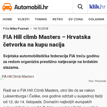
HOME
VIJESTI
TUNING
RETRO
EV-ZONA
OGLASNIK
Piše
Niko Poznat
14.10.2018
FIA Hill climb Masters – Hrvatska
četvorka na kupu nacija
Svjetska automobilistička federacija FIA treću godinu
za redom organizira prestižno natjecanje na brdskim
stazama.
FIA Hill Climb Masters
foto: Presshub
Radi se o FIA Hill Climb Masters, utrci što će se nakon
Luksemburga i Češke, ove godine održati u susjednoj Italiji
od 12. do 14. listopada. Domaćin najboljih europskih