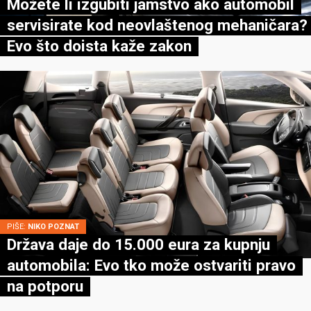
Možete li izgubiti jamstvo ako automobil
servisirate kod neovlaštenog mehaničara?
Evo što doista kaže zakon
PIŠE:
NIKO POZNAT
Država daje do 15.000 eura za kupnju
automobila: Evo tko može ostvariti pravo
na potporu