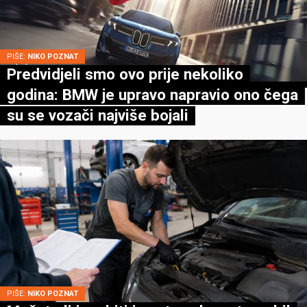
PIŠE:
NIKO POZNAT
Predvidjeli smo ovo prije nekoliko
godina: BMW je upravo napravio ono čega
su se vozači najviše bojali
PIŠE:
NIKO POZNAT