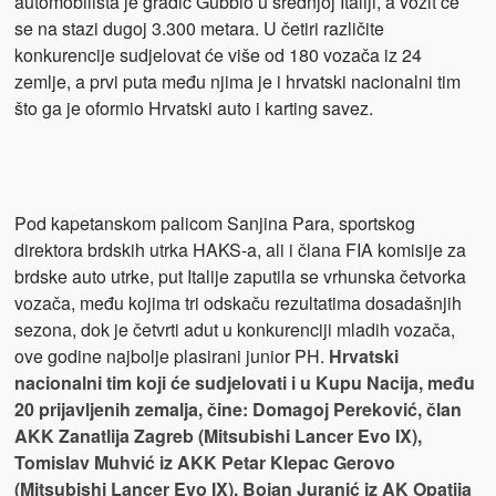
automobilista je gradić Gubbio u srednjoj Italiji, a vozit će
se na stazi dugoj 3.300 metara. U četiri različite
konkurencije sudjelovat će više od 180 vozača iz 24
zemlje, a prvi puta među njima je i hrvatski nacionalni tim
što ga je oformio Hrvatski auto i karting savez.
Pod kapetanskom palicom Sanjina Para, sportskog
direktora brdskih utrka HAKS-a, ali i člana FIA komisije za
brdske auto utrke, put Italije zaputila se vrhunska četvorka
vozača, među kojima tri odskaču rezultatima dosadašnjih
sezona, dok je četvrti adut u konkurenciji mladih vozača,
ove godine najbolje plasirani junior PH.
Hrvatski
nacionalni tim koji će sudjelovati i u Kupu Nacija, među
20 prijavljenih zemalja, čine: Domagoj Pereković, član
AKK Zanatlija Zagreb (Mitsubishi Lancer Evo IX),
Tomislav Muhvić iz AKK Petar Klepac Gerovo
(Mitsubishi Lancer Evo IX), Bojan Juranić iz AK Opatija