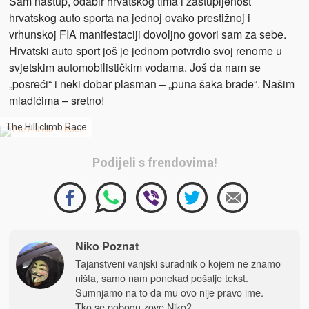
Sam nastup, odabir hrvatskog tima i zastupljenost
hrvatskog auto sporta na jednoj ovako prestižnoj i
vrhunskoj FIA manifestaciji dovoljno govori sam za sebe.
Hrvatski auto sport još je jednom potvrdio svoj renome u
svjetskim automobilističkim vodama. Još da nam se
„posreći“ i neki dobar plasman – „puna šaka brade“. Našim
mladićima – sretno!
The Hill climb Race
Podijeli s frendovima!
Niko Poznat
Tajanstveni vanjski suradnik o kojem ne znamo
ništa, samo nam ponekad pošalje tekst.
Sumnjamo na to da mu ovo nije pravo ime.
Tko se pobogu zove Niko?