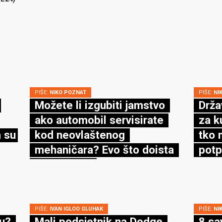
PIŠE:
NIKO POZNAT
PIŠE:
NI
Možete li izgubiti jamstvo
Drža
ako automobil servisirate
za k
 su
kod neovlaštenog
tko 
mehaničara? Evo što doista
potp
kaže zakon
PIŠE:
IVAN IGLOO GLUHAK
PIŠE:
NI
cu?
Mali podsjetnik na Dodge
8 sa