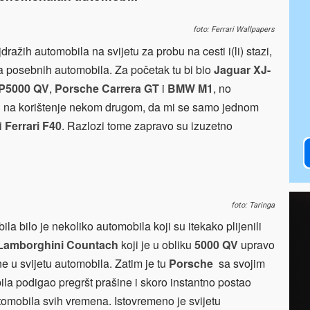
foto: Ferrari Wallpapers
ažih automobila na svijetu za probu na cesti i(li) stazi,
a posebnih automobila. Za početak tu bi bio
Jaguar XJ-
P5000 QV
,
Porsche Carrera GT
i
BMW M1
, no
reg na korištenje nekom drugom, da mi se samo jednom
bi
Ferrari F40
. Razlozi tome zapravo su izuzetno
foto: Taringa
a bilo je nekoliko automobila koji su itekako plijenili
amborghini Countach
koji je u obliku
5000 QV
upravo
ne u svijetu automobila. Zatim je tu
Porsche
sa svojim
bila podigao pregršt prašine i skoro instantno postao
tomobila svih vremena. Istovremeno je svijetu