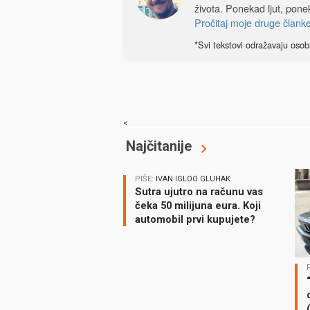
života. Ponekad ljut, ponek
Pročitaj moje druge člank
*Svi tekstovi odražavaju osob
<
Najčitanije
PIŠE:
IVAN IGLOO GLUHAK
Sutra ujutro na računu vas
čeka 50 milijuna eura. Koji
automobil prvi kupujete?