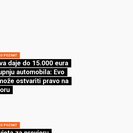
KO POZNAT
va daje do 15.000 eura
upnju automobila: Evo
može ostvariti pravo na
oru
KO POZNAT
vjeta za provjeru