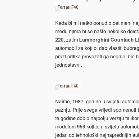
Ferrari F40
Kada bi mi netko ponudio pet meni najdr
među njima bi se našlo nekoliko doist
220
, zatim
Lamborghini Countach L
automobil za koji bi dao vlastiti bub
pruži prilika provozati ga negdje, bio 
jednostavni.
Ferrari F40
Naime, 1987. godine u svijetu automobil
pažnju. Prije svega vrijedi spomenuti
L
te godine dobio najbolju verziju te iko
modelom
959
koji je u svijetu automo
jedan od tehnološki najnaprednijih au