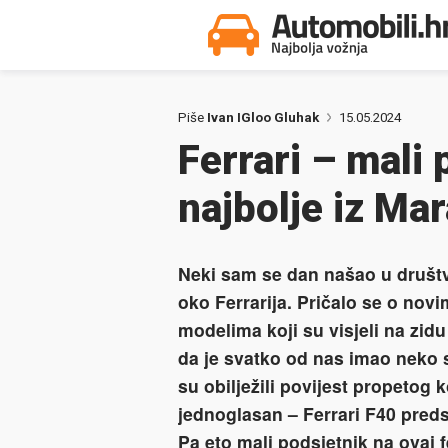
Piše
Ivan IGloo Gluhak
15.05.2024
Ferrari – mali
najbolje iz Mar
Neki sam se dan našao u društvu
oko Ferrarija. Pričalo se o no
modelima koji su visjeli na zi
da je svatko od nas imao neko 
su obilježili povijest propetog 
jednoglasan – Ferrari F40 predst
Pa eto mali podsjetnik na ovaj