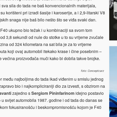
 sva sila do tada ne baš konvencionalnih materijala,
u korišteni pri izradi šasije i karoserije, a i 2,9-litarski V8
jskih snaga nije baš bilo nešto što se viđa svaki dan.
 F40 ukupno bio težak i u kombinaciji sa svom tom
d 3,8 sekundi od nule do stotke u to su vrijeme zvučale
ina od 324 kilometara na sat bila je za to vrijeme
ibuta koji ovaj automobil itekako krase i čine posebnim –
me većina proizvođača muči kako bi dobila takve brojke.
foto: Conceptcarz
er među najboljima do tada ikad viđenim u smislu jednog
zapravo bio i najkompliciraniji dio za izvesti, s obzirom na
avanti
zajedno s
Sergiom Pininfarinom
idejno postavio
o u svijet automobila 1987. godine i od tada do danas se
olikom fokusiranošću i beskompromisnošću kojom je F40