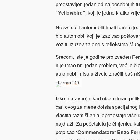
predstavljen jedan od najposebnijih 
“Yellowbird”
, koji je jedno kratko vri
No svi su ti automobili imali barem j
bio automobil koji je izazivao poštovanj
voziti, izuzev za one s refleksima Mu
Srećom, iste je godine proizveden
Fer
nije imao niti jedan problem, već je bi
automobili nisu u životu značili baš niš
Ferrari F40
Iako (naravno) nikad nisam imao prilik
čari ovog za mene doista specijalnog F
vlastita razmišljanja, opet ostaje viš
najdraži. Za početak tu je činjenica ka
potpisao “
Commendatore
“
Enzo Ferr