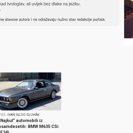
ad tvrdoglav, ali uvijek bez dlake na jeziku.
e
ne stavove autora i ne odražavaju nužno stav redakcije portala.
PIŠE:
IVAN IGLOO GLUHAK
“Najkul” automobili iz
osamdesetih: BMW M635 CSi
(E24)