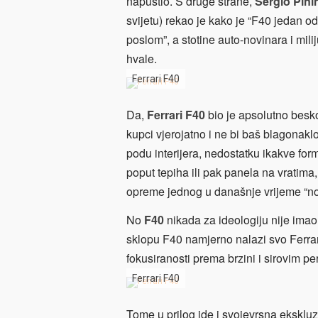
napustio. S druge strane,
Sergio Pini
svijetu) rekao je kako je “F40 jedan o
poslom”, a stotine auto-novinara i mil
hvale.
Ferrari F40
Da,
Ferrari F40
bio je apsolutno besk
kupci vjerojatno i ne bi baš blagonak
podu interijera, nedostatku ikakve fo
poput tepiha ili pak panela na vratima
opreme jednog u današnje vrijeme “n
No
F40
nikada za ideologiju nije ima
sklopu F40 namjerno nalazi svo Ferrar
fokusiranosti prema brzini i sirovim 
Ferrari F40
Tome u prilog ide i svojevrsna ekskluz