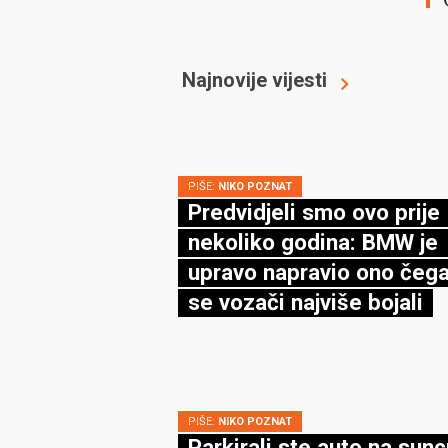
Najnovije vijesti
PIŠE:
NIKO POZNAT
Predvidjeli smo ovo prije
nekoliko godina: BMW je
upravo napravio ono čega
se vozači najviše bojali
PIŠE:
NIKO POZNAT
Parkirali ste auto na sun