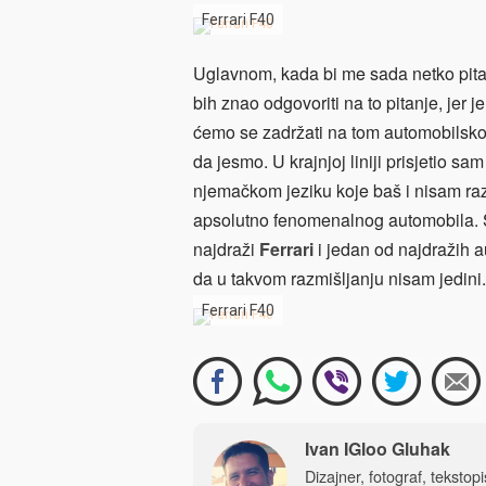
Ferrari F40
Uglavnom, kada bi me sada netko pitao
bih znao odgovoriti na to pitanje, jer 
ćemo se zadržati na tom automobilsk
da jesmo. U krajnjoj liniji prisjetio s
njemačkom jeziku koje baš i nisam raz
apsolutno fenomenalnog automobila. S
najdraži
Ferrari
i jedan od najdražih 
da u takvom razmišljanju nisam jedini.
Ferrari F40
Ivan IGloo Gluhak
Dizajner, fotograf, tekstop