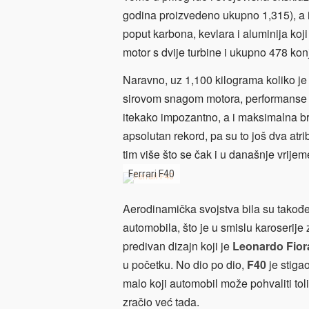
godina proizvedeno ukupno 1,315), a i
poput karbona, kevlara i aluminija koji s
motor s dvije turbine i ukupno 478 kon
Naravno, uz 1,100 kilograma koliko je
sirovom snagom motora, performanse o
itekako impozantno, a i maksimalna brz
apsolutan rekord, pa su to još dva atr
tim više što se čak i u današnje vrije
Ferrari F40
Aerodinamička svojstva bila su takođ
automobila, što je u smislu karoserije 
predivan dizajn koji je
Leonardo Fior
u početku. No dio po dio,
F40
je stiga
malo koji automobil može pohvaliti t
zračio već tada.