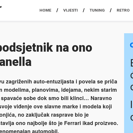
HOME
VIJESTI
TUNING
RETRO
 podsjetnik na ono
anella
 zagriženih auto-entuzijasta i povela se priča
vim modelima, planovima, idejama, nekim starim
du spavaće sobe dok smo bili klinci… Naravno
svoje viđenje ove slavne marke i modela koji
konjića, no zaključak rasprave bio je
avlja ono najbolje što je Ferrari ikad proizveo.
 fenomenalan automobil.