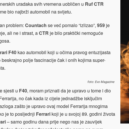
tunerskih uradaka svih vremena uobličen u
Ruf CTR
jeme bio najbrži automobil na svijetu.
edan problem:
Countach
se već pomalo “izlizao”,
959
je
e, ali ne i strast, a
CTR
je bilo praktički nemoguće
ngosa.
rari F40
kao automobil koji u očima pravog entuzijasta
o beskrajno polje fascinacije čak i onih kojima super-
ta.
foto: Evo Magazine
e sjesti u
F40
, moram priznati da je upravo u tome i dio
errarija, no čak kada iz cijele jednadžbe isključim
e razloga zašto je upravo ovaj model Ferrarija mnogima
ko je to posljednji
Ferrari
koji je u svojoj 89. godini života
ari
– samo godinu dana prije nego nas je zauvijek