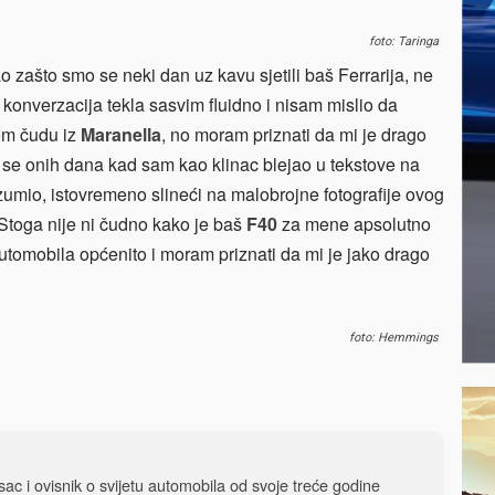
foto: Taringa
 zašto smo se neki dan uz kavu sjetili baš Ferrarija, ne
je konverzacija tekla sasvim fluidno i nisam mislio da
om čudu iz
Maranella
, no moram priznati da mi je drago
am se onih dana kad sam kao klinac blejao u tekstove na
umio, istovremeno slineći na malobrojne fotografije ovog
toga nije ni čudno kako je baš
F40
za mene apsolutno
automobila općenito i moram priznati da mi je jako drago
foto: Hemmings
isac i ovisnik o svijetu automobila od svoje treće godine