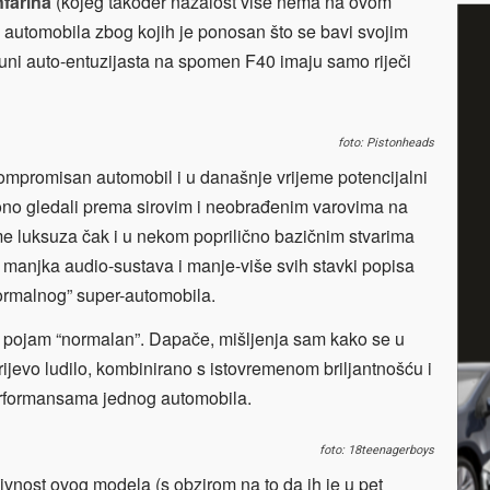
nfarina
(kojeg također nažalost više nema na ovom
d automobila zbog kojih je ponosan što se bavi svojim
ijuni auto-entuzijasta na spomen F40 imaju samo riječi
foto: Pistonheads
ompromisan automobil i u današnje vrijeme potencijalni
lono gledali prema sirovim i neobrađenim varovima na
rme luksuza čak i u nekom poprilično bazičnim stvarima
, manjka audio-sustava i manje-više svih stavki popisa
ormalnog” super-automobila.
o pojam “normalan”. Dapače, mišljenja sam kako se u
ijevo ludilo, kombinirano s istovremenom briljantnošću i
performansama jednog automobila.
foto: 18teenagerboys
ivnost ovog modela (s obzirom na to da ih je u pet