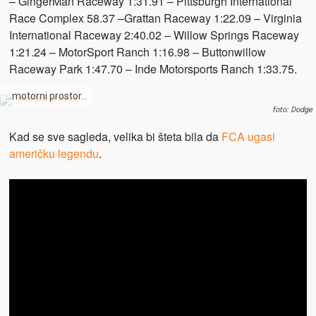
– GingerMan Raceway 1:31.91 – Pittsburgh International
Race Complex 58.37 –Grattan Raceway 1:22.09 – Virginia
International Raceway 2:40.02 – Willow Springs Raceway
1:21.24 – MotorSport Ranch 1:16.98 – Buttonwillow
Raceway Park 1:47.70 – Inde Motorsports Ranch 1:33.75.
…motorni prostor…
foto: Dodge
Kad se sve sagleda, velika bi šteta bila da
FCA ugasi
američku legendu
.