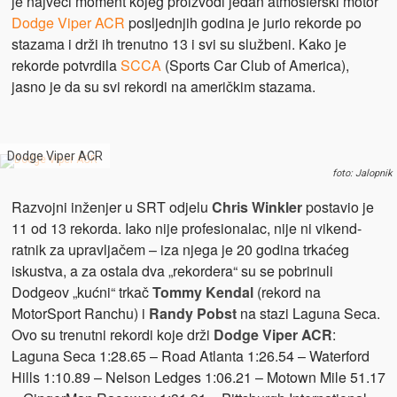
je najveći moment kojeg proizvodi jedan atmosferski motor
Dodge Viper ACR
posljednjih godina je jurio rekorde po
stazama i drži ih trenutno 13 i svi su službeni. Kako je
rekorde potvrdila
SCCA
(Sports Car Club of America),
jasno je da su svi rekordi na američkim stazama.
Dodge Viper ACR
foto: Jalopnik
Razvojni inženjer u SRT odjelu
Chris Winkler
postavio je
11 od 13 rekorda. Iako nije profesionalac, nije ni vikend-
ratnik za upravljačem – iza njega je 20 godina trkaćeg
iskustva, a za ostala dva „rekordera“ su se pobrinuli
Dodgeov „kućni“ trkač
Tommy Kendal
(rekord na
MotorSport Ranchu) i
Randy Pobst
na stazi Laguna Seca.
Ovo su trenutni rekordi koje drži
Dodge Viper ACR
:
Laguna Seca 1:28.65 – Road Atlanta 1:26.54 – Waterford
Hills 1:10.89 – Nelson Ledges 1:06.21 – Motown Mile 51.17