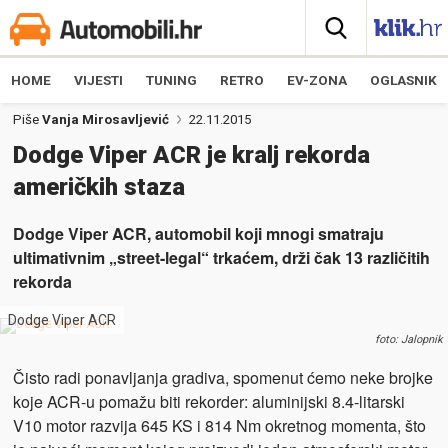
HOME
VIJESTI
TUNING
RETRO
EV-ZONA
OGLASNIK
Piše
Vanja Mirosavljević
22.11.2015
Dodge Viper ACR je kralj rekorda
američkih staza
Dodge Viper ACR, automobil koji mnogi smatraju
ultimativnim „street-legal“ trkaćem, drži čak 13 različitih
rekorda
Dodge Viper ACR
foto: Jalopnik
Čisto radi ponavljanja gradiva, spomenut ćemo neke brojke
koje ACR-u pomažu biti rekorder: aluminijski 8.4-litarski
V10 motor razvija 645 KS i 814 Nm okretnog momenta, što