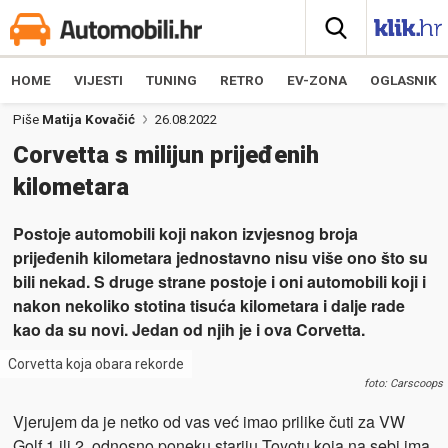
HOME
VIJESTI
TUNING
RETRO
EV-ZONA
OGLASNIK
Piše
Matija Kovačić
26.08.2022
Corvetta s milijun prijeđenih
kilometara
Postoje automobili koji nakon izvjesnog broja
prijeđenih kilometara jednostavno nisu više ono što su
bili nekad. S druge strane postoje i oni automobili koji i
nakon nekoliko stotina tisuća kilometara i dalje rade
kao da su novi. Jedan od njih je i ova Corvetta.
Corvetta koja obara rekorde
foto: Carscoops
Vjerujem da je netko od vas već imao prilike čuti za VW
Golf 1 ili 2, odnosno poneku stariju Toyotu koja na sebi ima