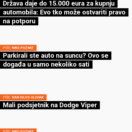
Država daje do 15.000 eura za kupnju
automobila: Evo tko može ostvariti pravo
na potporu
PIŠE:
NIKO POZNAT
Parkirali ste auto na suncu? Ovo se
događa u samo nekoliko sati
PIŠE:
IVAN IGLOO GLUHAK
Mali podsjetnik na Dodge Viper
PIŠE:
NIKO POZNAT