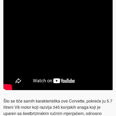
Što se tiče samih karakteristika ove Corvette, pokreće ju 5.7
litreni V8 motor koji razvija 345 konjskih snaga koji je
uparen sa šestbrizinskim ručnim mjenjačem, odnosno