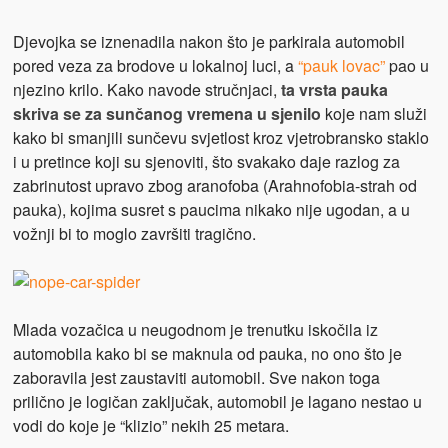
Djevojka se iznenadila nakon što je parkirala automobil
pored veza za brodove u lokalnoj luci, a
“pauk lovac”
pao u
njezino krilo. Kako navode stručnjaci,
ta vrsta pauka
skriva se za sunčanog vremena u sjenilo
koje nam služi
kako bi smanjili sunčevu svjetlost kroz vjetrobransko staklo
i u pretince koji su sjenoviti, što svakako daje razlog za
zabrinutost upravo zbog aranofoba (Arahnofobia-strah od
pauka), kojima susret s paucima nikako nije ugodan, a u
vožnji bi to moglo završiti tragično.
Mlada vozačica u neugodnom je trenutku iskočila iz
automobila kako bi se maknula od pauka, no ono što je
zaboravila jest zaustaviti automobil. Sve nakon toga
prilično je logičan zaključak, automobil je lagano nestao u
vodi do koje je “klizio” nekih 25 metara.