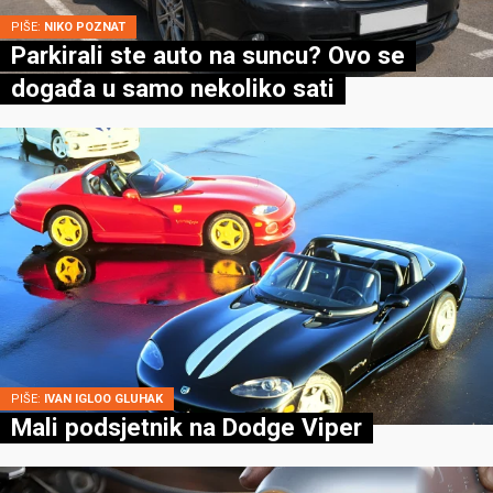
PIŠE:
NIKO POZNAT
Parkirali ste auto na suncu? Ovo se
događa u samo nekoliko sati
PIŠE:
IVAN IGLOO GLUHAK
Mali podsjetnik na Dodge Viper