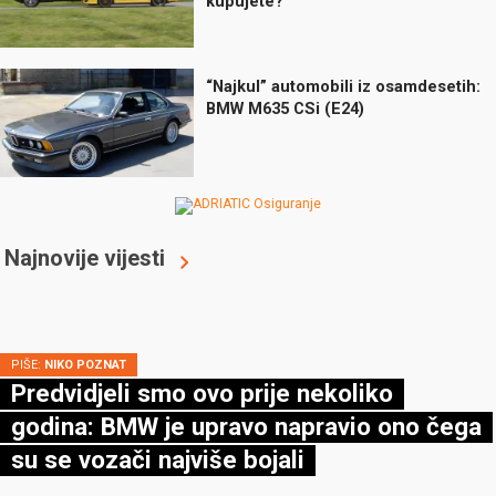
kupujete?
“Najkul” automobili iz osamdesetih:
BMW M635 CSi (E24)
Najnovije vijesti
PIŠE:
NIKO POZNAT
Predvidjeli smo ovo prije nekoliko
godina: BMW je upravo napravio ono čega
su se vozači najviše bojali