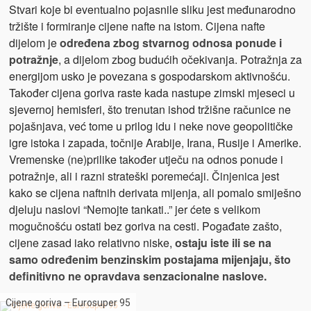
Stvari koje bi eventualno pojasnile sliku jest međunarodno
tržište i formiranje cijene nafte na istom. Cijena nafte
dijelom je
određena zbog stvarnog odnosa ponude i
potražnje
, a dijelom zbog budućih očekivanja. Potražnja za
energijom usko je povezana s gospodarskom aktivnošću.
Također cijena goriva raste kada nastupe zimski mjeseci u
sjevernoj hemisferi, što trenutan ishod tržišne računice ne
pojašnjava, već tome u prilog idu i neke nove geopolitičke
igre istoka i zapada, točnije Arabije, Irana, Rusije i Amerike.
Vremenske (ne)prilike također utječu na odnos ponude i
potražnje, ali i razni strateški poremećaji. Činjenica jest
kako se cijena naftnih derivata mijenja, ali pomalo smiješno
djeluju naslovi “Nemojte tankati..” jer ćete s velikom
mogučnošću ostati bez goriva na cesti. Pogađate zašto,
cijene zasad iako relativno niske,
ostaju iste ili se na
samo određenim benzinskim postajama mijenjaju, što
definitivno ne opravdava senzacionalne naslove.
Cijene goriva – Eurosuper 95