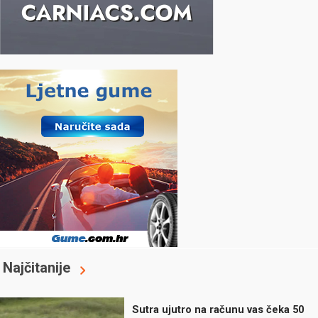
Najčitanije
Sutra ujutro na računu vas čeka 50