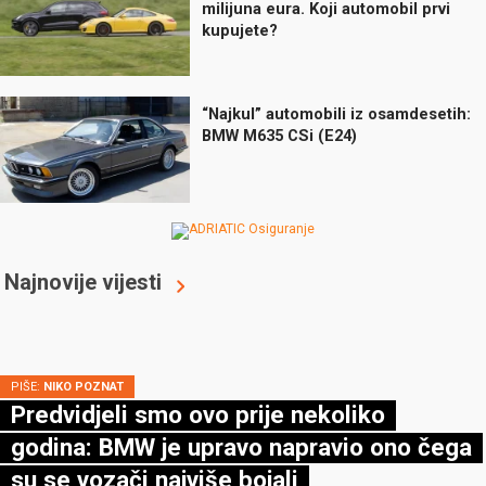
milijuna eura. Koji automobil prvi
kupujete?
“Najkul” automobili iz osamdesetih:
BMW M635 CSi (E24)
Najnovije vijesti
PIŠE:
NIKO POZNAT
Predvidjeli smo ovo prije nekoliko
godina: BMW je upravo napravio ono čega
su se vozači najviše bojali