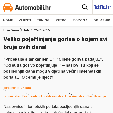
HOME
VIJESTI
TUNING
RETRO
EV-ZONA
OGLASNIK
Piše
Dean Štrlek
26.01.2016
Veliko pojeftinjenje goriva o kojem svi
bruje ovih dana!
“Pričekajte s tankanjem…”, “Cijene goriva padaju..”,
“Od sutra gorivo pojeftinjuje..” – naslovi su koji se
posljednjih dana mogu vidjeti na većini internetskih
portala… O čemu je riječ!?
screenshot: 24sata
">
">
">
">
">
screenshot: Poslovni.hr
screenshot: Net.hr
screenshot: Index.hr
screenshot: Glas Slavonije
Naslovnice internetskih portala posljednjih dana u
najmanju ruku djeluju zbunjujuće.
Iako ponuda i