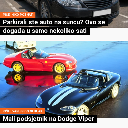
PIŠE:
NIKO POZNAT
Parkirali ste auto na suncu? Ovo se
događa u samo nekoliko sati
PIŠE:
IVAN IGLOO GLUHAK
Mali podsjetnik na Dodge Viper