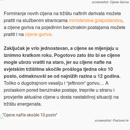
screenshot: Cijene Goriva
Formiranje novih cijena na tržištu naftnih derivata možete
pratiti na službenim stranicama
ministarstva gospodarstva
,
a cijene goriva na pojedinim benzinskim postajama možete
pratiti i na
cijene-goriva.
Zaključak je vrlo jednostavan, a cijene se mijenjaju u
iznimno kratkom roku.
Pogotovo zato što bi se cijene
mogle ubrzo vratiti na staro, jer su cijene nafte na
svjetskim tržištima skočile prošloga tjedna oko 10
posto, odmaknuvši se od najnižih razina u 12 godina.
Toliko o dugotrajnom veselju i “jeftinom” gorivu… A
prolaskom pored benzinske postaje, trepnite u stranu i
provjerite aktualne cijene u dosta nestabilnoj situaciji na
tržištu energenata.
“Cijene nafte skočile 10 posto”
screenshot: Poslovni.hr