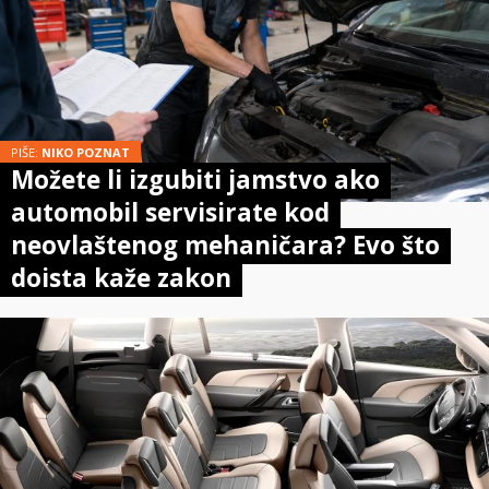
PIŠE:
NIKO POZNAT
Možete li izgubiti jamstvo ako
automobil servisirate kod
neovlaštenog mehaničara? Evo što
doista kaže zakon