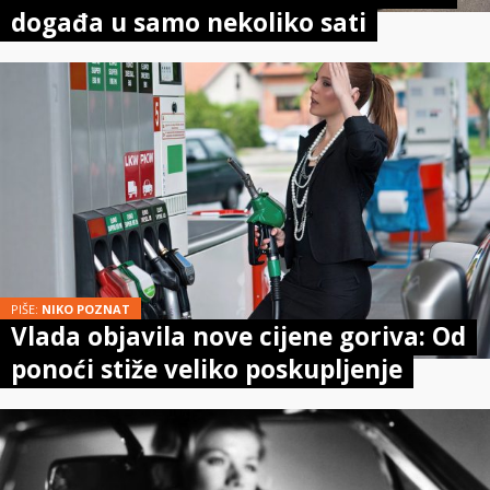
događa u samo nekoliko sati
PIŠE:
NIKO POZNAT
Vlada objavila nove cijene goriva: Od
ponoći stiže veliko poskupljenje