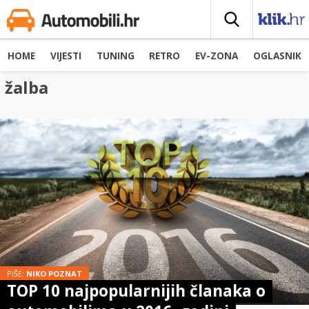
HOME
VIJESTI
TUNING
RETRO
EV-ZONA
OGLASNIK
žalba
PIŠE:
NIKO POZNAT
TOP 10 najpopularnijih članaka o