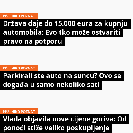
PIŠE:
NIKO POZNAT
Država daje do 15.000 eura za kupnju
automobila: Evo tko može ostvariti
pravo na potporu
PIŠE:
NIKO POZNAT
Parkirali ste auto na suncu? Ovo se
događa u samo nekoliko sati
PIŠE:
NIKO POZNAT
Vlada objavila nove cijene goriva: Od
ponoći stiže veliko poskupljenje