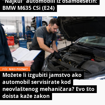
“Najkul” automobili iz osamdesetih:
BMW M635 CSi (E24)
PIŠE:
NIKO POZNAT
Možete li izgubiti jamstvo ako
automobil servisirate kod
neovlaštenog mehaničara? Evo što
doista kaže zakon