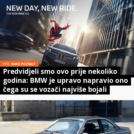
PIŠE:
NIKO POZNAT
Predvidjeli smo ovo prije nekoliko
godina: BMW je upravo napravio ono
čega su se vozači najviše bojali