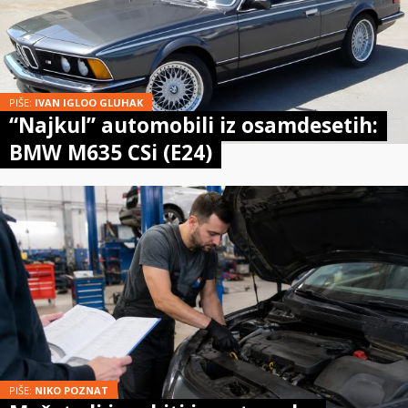
PIŠE:
IVAN IGLOO GLUHAK
“Najkul” automobili iz osamdesetih:
BMW M635 CSi (E24)
PIŠE:
NIKO POZNAT