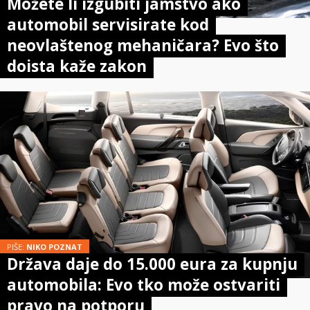
Možete li izgubiti jamstvo ako
automobil servisirate kod
neovlaštenog mehaničara? Evo što
doista kaže zakon
PIŠE:
NIKO POZNAT
Država daje do 15.000 eura za kupnju
automobila: Evo tko može ostvariti
pravo na potporu