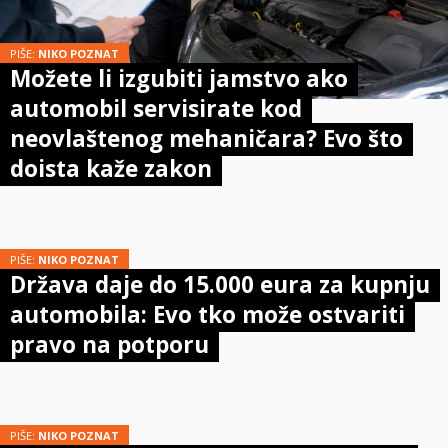
PIŠE:
NIKO POZNAT
Možete li izgubiti jamstvo ako
automobil servisirate kod
neovlaštenog mehaničara? Evo što
doista kaže zakon
PIŠE:
NIKO POZNAT
Država daje do 15.000 eura za kupnju
automobila: Evo tko može ostvariti
pravo na potporu
PIŠE:
NIKO POZNAT