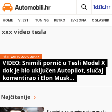
HOME
VIJESTI
TUNING
RETRO
EV-ZONA
OGLASNIK
xxx video tesla
PIŠE:
IVAN IGLOO GLUHAK
VIDEO: Snimili pornić u Tesli Model X
dok je bio uključen Autopilot, slučaj
komentirao i Elon Musk…
Najčitanije
8 savjeta za provjeru sigurnosti