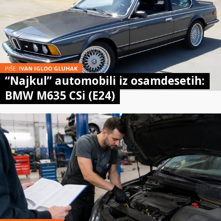
PIŠE:
IVAN IGLOO GLUHAK
“Najkul” automobili iz osamdesetih:
BMW M635 CSi (E24)