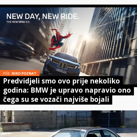
PIŠE:
NIKO POZNAT
Predvidjeli smo ovo prije nekoliko
godina: BMW je upravo napravio ono
čega su se vozači najviše bojali