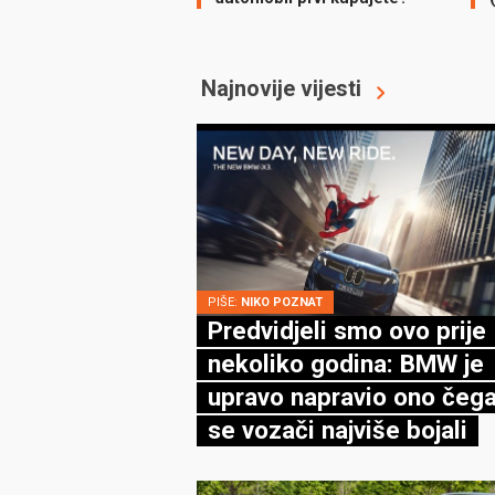
Najnovije vijesti
PIŠE:
NIKO POZNAT
Predvidjeli smo ovo prije
nekoliko godina: BMW je
upravo napravio ono čega
se vozači najviše bojali