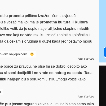
sti u prometu
prilično izražen, čemu svjedoči
eu s vozačima kojima je
prometna kultura ili kultura
 toliko velik da je uspio natjerati jednu skupinu
mladih
ve one koji ne vide razliku između kolnika i pločnika i
udala da čekam s drugima u gužvi kada jednostavno mogu
 s ovom naljepnicom…
foto: YouTube
e borce za pravdu, ne piše im se dobro, osobito ako
u si sami dodijelili i
ne vrate se natrag na cestu
. Tada
liku naljepnicu
s porukom u stilu „mogu voziti kako
u
foto: YouTube
eče put
(nisam siguran za vas, ali mi ne bismo samo tako