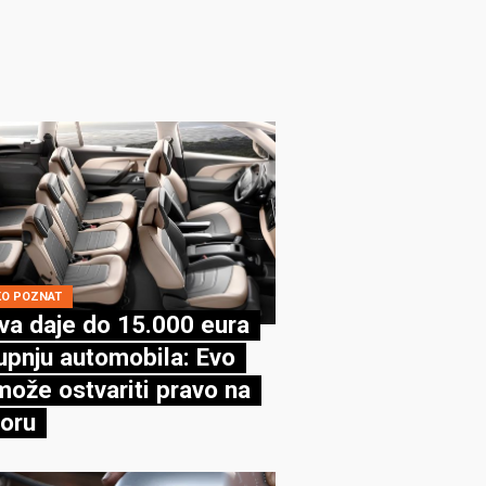
KO POZNAT
va daje do 15.000 eura
upnju automobila: Evo
može ostvariti pravo na
oru