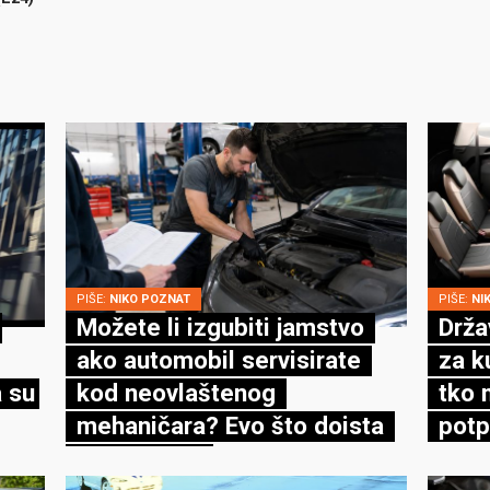
PIŠE:
NIKO POZNAT
PIŠE:
NI
Možete li izgubiti jamstvo
Drža
ako automobil servisirate
za k
 su
kod neovlaštenog
tko 
mehaničara? Evo što doista
potp
kaže zakon