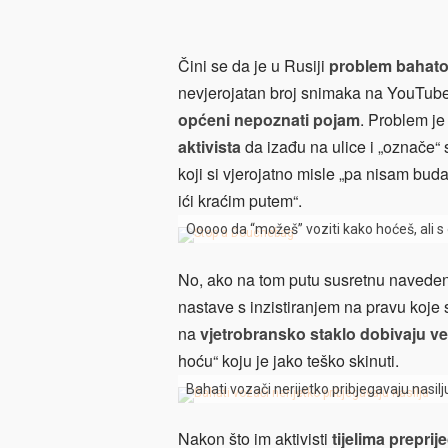
Čini se da je u Rusiji
problem bahato
nevjerojatan broj snimaka na YouTub
općeni nepoznati pojam
. Problem je
aktivista
da izađu na ulice i „označe“ s
koji si vjerojatno misle „pa nisam b
ići kraćim putem“.
Ooooo da “možeš” voziti kako hoćeš, ali
No, ako na tom putu susretnu naveden
nastave s inzistiranjem na pravu koje s
na
vjetrobransko staklo dobivaju ve
hoću“ koju je jako teško skinuti.
Bahati vozači nerijetko pribjegavaju nasilj
Nakon što im aktivisti
tijelima preprij