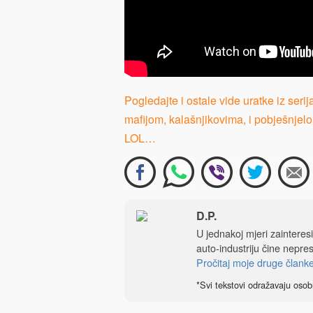
Pogledajte i ostale vide uratke iz se
mafijom, kalašnjikovima, i pobješnje
LOL…
D.P.
U jednakoj mjeri zainteres
auto-industriju čine nepre
Pročitaj moje druge člank
*Svi tekstovi odražavaju osob