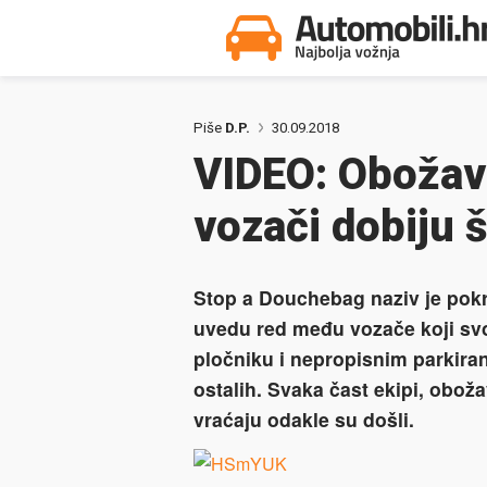
Piše
D.P.
30.09.2018
VIDEO: Obožav
vozači dobiju š
Stop a Douchebag naziv je pokret
uvedu red među vozače koji s
pločniku i nepropisnim parkira
ostalih. Svaka čast ekipi, obož
vraćaju odakle su došli.