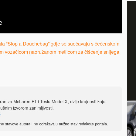
rijala “Stop a Douchebag” gdje se suočavaju s čečenskom
lom vozačicom naoružanom metlicom za čišćenje snijega
iran za McLaren F1 i Teslu Model X, dvije krajnosti koje
sušnim izvorom zanimljivosti.
e
ne stavove autora i ne odražavaju nužno stav redakcije portala.