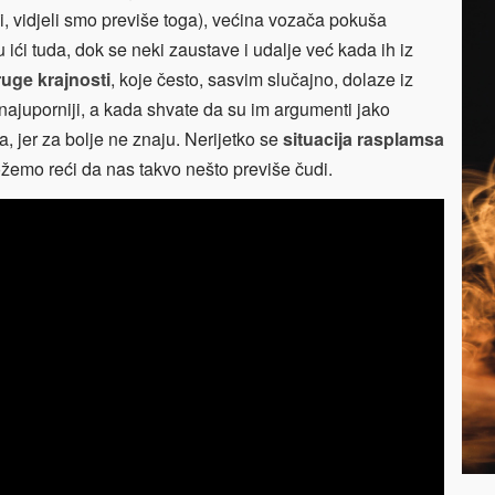
ji, vidjeli smo previše toga), većina vozača pokuša
u ići tuda, dok se neki zaustave i udalje već kada ih iz
ruge krajnosti
, koje često, sasvim slučajno, dolaze iz
 najuporniji, a kada shvate da su im argumenti jako
, jer za bolje ne znaju. Nerijetko se
situacija rasplamsa
žemo reći da nas takvo nešto previše čudi.