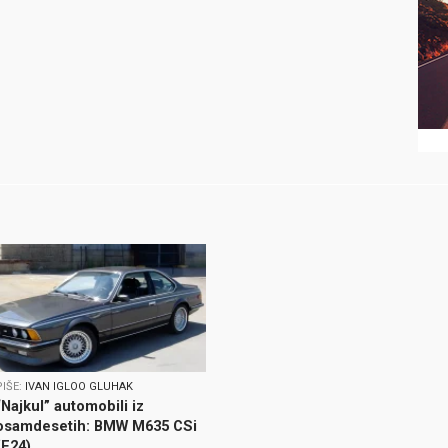
PIŠE:
IVAN IGLOO GLUHAK
“Najkul” automobili iz
osamdesetih: BMW M635 CSi
(E24)