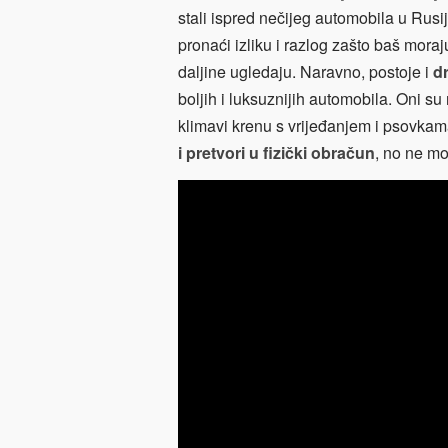
stali ispred nečijeg automobila u Rusi
pronaći izliku i razlog zašto baš moraj
daljine ugledaju. Naravno, postoje i
d
boljih i luksuznijih automobila. Oni su
klimavi krenu s vrijeđanjem i psovkama
i pretvori u fizički obračun
, no ne mo