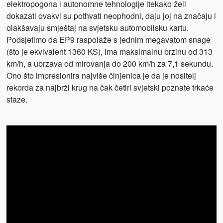
elektropogona i autonomne tehnologije itekako želi
dokazati ovakvi su pothvati neophodni, daju joj na značaju i
olakšavaju smještaj na svjetsku automobilsku kartu.
Podsjetimo da EP9 raspolaže s jednim megavatom snage
(što je ekvivalent 1360 KS), ima maksimalnu brzinu od 313
km/h, a ubrzava od mirovanja do 200 km/h za 7,1 sekundu.
Ono što impresionira najviše činjenica je da je nositelj
rekorda za najbrži krug na čak četiri svjetski poznate trkaće
staze.