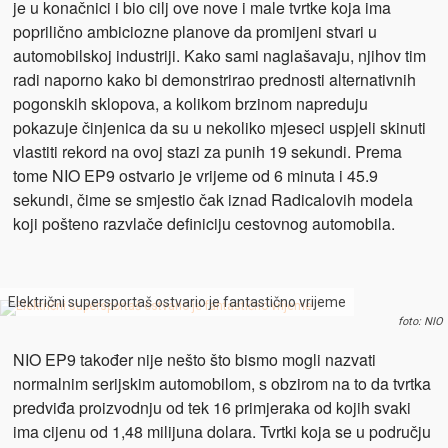
je u konačnici i bio cilj ove nove i male tvrtke koja ima
poprilično ambiciozne planove da promijeni stvari u
automobilskoj industriji. Kako sami naglašavaju, njihov tim
radi naporno kako bi demonstrirao prednosti alternativnih
pogonskih sklopova, a kolikom brzinom napreduju
pokazuje činjenica da su u nekoliko mjeseci uspjeli skinuti
vlastiti rekord na ovoj stazi za punih 19 sekundi. Prema
tome NIO EP9 ostvario je vrijeme od 6 minuta i 45.9
sekundi, čime se smjestio čak iznad Radicalovih modela
koji pošteno razvlače definiciju cestovnog automobila.
Električni supersportaš ostvario je fantastično vrijeme
foto: NIO
NIO EP9 također nije nešto što bismo mogli nazvati
normalnim serijskim automobilom, s obzirom na to da tvrtka
predviđa proizvodnju od tek 16 primjeraka od kojih svaki
ima cijenu od 1,48 milijuna dolara. Tvrtki koja se u području