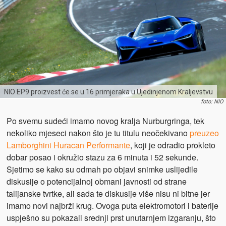
NIO EP9 proizvest će se u 16 primjeraka u Ujedinjenom Kraljevstvu
foto: NIO
Po svemu sudeći imamo novog kralja Nurburgringa, tek
nekoliko mjeseci nakon što je tu titulu neočekivano
preuzeo
Lamborghini Huracan Performante
, koji je odradio prokleto
dobar posao i okružio stazu za 6 minuta i 52 sekunde.
Sjetimo se kako su odmah po objavi snimke uslijedile
diskusije o potencijalnoj obmani javnosti od strane
talijanske tvrtke, ali sada te diskusije više nisu ni bitne jer
imamo novi najbrži krug. Ovoga puta elektromotori i baterije
uspješno su pokazali srednji prst unutarnjem izgaranju, što