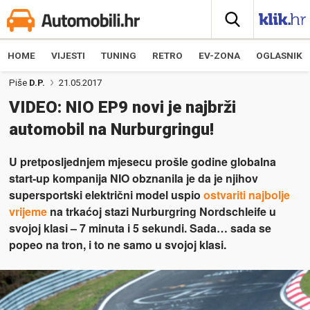
HOME
VIJESTI
TUNING
RETRO
EV-ZONA
OGLASNIK
Piše
D.P.
21.05.2017
VIDEO: NIO EP9 novi je najbrži
automobil na Nurburgringu!
U pretposljednjem mjesecu prošle godine globalna
start-up kompanija NIO obznanila je da je njihov
supersportski električni model uspio
ostvariti najbolje
vrijeme
na trkaćoj stazi Nurburgring Nordschleife u
svojoj klasi – 7 minuta i 5 sekundi. Sada… sada se
popeo na tron, i to ne samo u svojoj klasi.