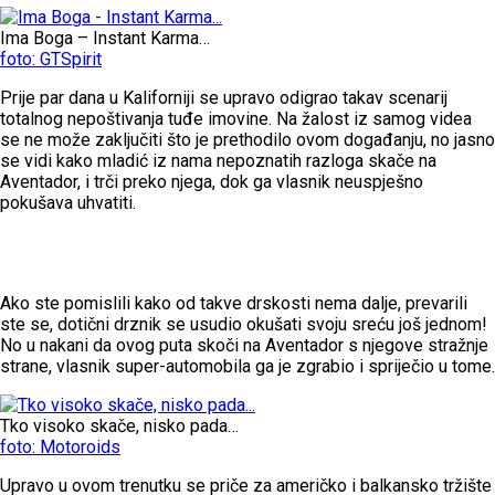
Ima Boga – Instant Karma…
foto: GTSpirit
Prije par dana u Kaliforniji se upravo odigrao takav scenarij
totalnog nepoštivanja tuđe imovine. Na žalost iz samog videa
se ne može zaključiti što je prethodilo ovom događanju, no jasno
se vidi kako mladić iz nama nepoznatih razloga skače na
Aventador, i trči preko njega, dok ga vlasnik neuspješno
pokušava uhvatiti.
Ako ste pomislili kako od takve drskosti nema dalje, prevarili
ste se, dotični drznik se usudio okušati svoju sreću još jednom!
No u nakani da ovog puta skoči na Aventador s njegove stražnje
strane, vlasnik super-automobila ga je zgrabio i spriječio u tome.
Tko visoko skače, nisko pada…
foto: Motoroids
Upravo u ovom trenutku se priče za američko i balkansko tržište