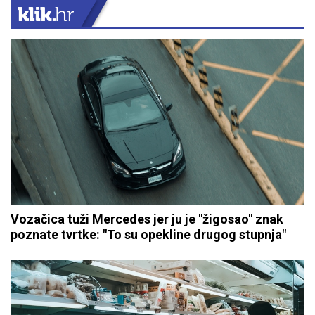
Vozačica tuži Mercedes jer ju je "žigosao" znak
poznate tvrtke: "To su opekline drugog stupnja"