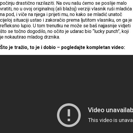
počinju drastično razilaziti. Na ovu našu ćemo se poslije malo
vratiti, no u ovoj originalnoj (ali blažoj) verziji vlasnik ruši mladića
na pod, i viče na njega i prijeti mu, no kako se mladić unatoč
cijeloj situaciji ustao i zakoračio prema ljutitom vlasniku, on ga je
refleksno lupio. U tom trenutku ne može se baš najjasnije vidjeti
što se točno dogodilo, no očito je udarac bio “lucky punch”, koji
je nokautirao mladog drznika.
Što je tražio, to je i dobio – pogledajte kompletan video: