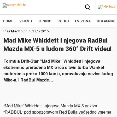
HOME
VIJESTI
TUNING
RETRO
EV-ZONA
OGLASNIK
Piše
Macho.hr
27.12.2015
Mad Mike Whiddett i njegova RadBul
Mazda MX-5 u ludom 360° Drift videu!
Formula Drift-Star “Mad Mike” Whiddett i njegova
ekstremno prerađena MX-5-ica s twin turbo Wankel
motorom s preko 1000 konja, opravdavaju nazive ludog
Mike-a, i RadBul Mazde…
“Mad Mike” Whiddett i njegova Mazda MX-5 naziva
“RADBUL” pod sponzorstvom Red Bulla već jedno vrijeme