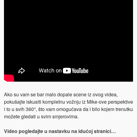
Ako su vam se bar malo dopale scene iz ovog videa,
pokušajte iskusiti kompletnu vožnju iz Mike-ove perspektive
i to u svih 360°, što vam omogućava da i bilo kojem trenutku
možete gledati u svim smjerovima.
Video pogledajte u nastavku na idućoj stranici…