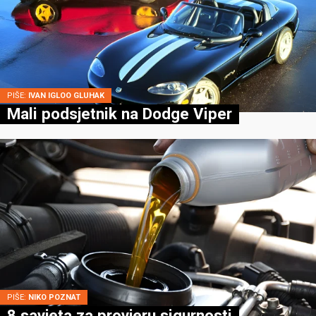
PIŠE:
IVAN IGLOO GLUHAK
Mali podsjetnik na Dodge Viper
PIŠE:
NIKO POZNAT
8 savjeta za provjeru sigurnosti