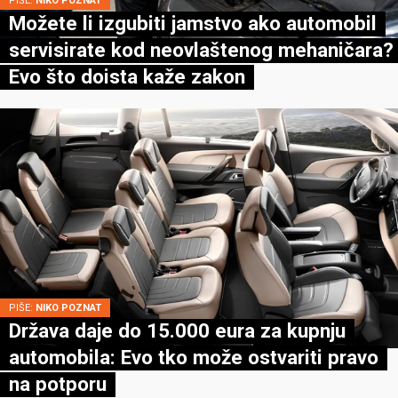
PIŠE:
NIKO POZNAT
Možete li izgubiti jamstvo ako automobil
servisirate kod neovlaštenog mehaničara?
Evo što doista kaže zakon
PIŠE:
NIKO POZNAT
Država daje do 15.000 eura za kupnju
automobila: Evo tko može ostvariti pravo
na potporu