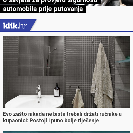
automobila prije putovanja
Evo zašto nikada ne biste trebali držati ručnike u
kupaonici: Postoji i puno bolje riješenje