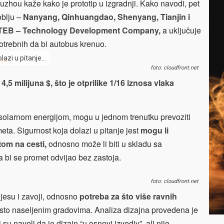
uzhou kaže kako je prototip u izgradnji. Kako navodi, pet
oblju –
Nanyang, Qinhuangdao, Shenyang, Tianjin i
TEB – Technology Development Company,
a uključuje
potrebnih da bi autobus krenuo.
olazi u pitanje…
foto: cloudfront.net
o
4,5 milijuna $, što je otprilike 1/16 iznosa vlaka
 solarnom energijom, mogu u jednom trenutku prevoziti
ta. Sigurnost koja dolazi u pitanje jest
mogu li
tom na cesti,
odnosno može li biti u skladu sa
 bi se promet odvijao bez zastoja.
foto: cloudfront.net
 jesu i zavoji, odnosno
potreba za što više ravnih
gusto naseljenim gradovima. Analiza dizajna provedena je
 su naveli da je dizajn “u osnovi izvediv”, ali nije