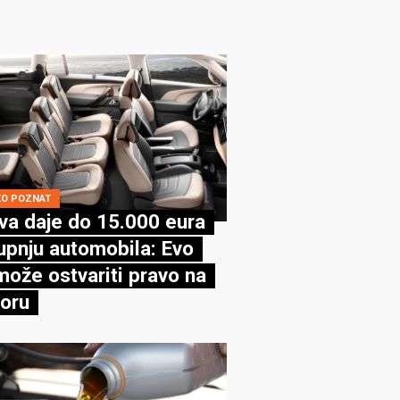
KO POZNAT
va daje do 15.000 eura
upnju automobila: Evo
može ostvariti pravo na
oru