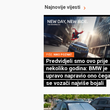
Najnovije vijesti
PIŠE:
NIKO POZNAT
Predvidjeli smo ovo prije
nekoliko godina: BMW je
upravo napravio ono čega
se vozači najviše bojali