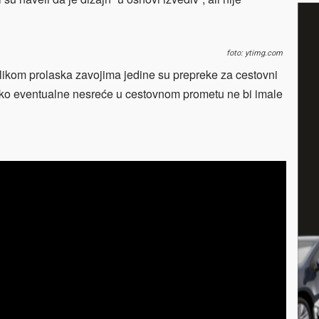
foto: ytimg.com
ilikom prolaska zavojima jedine su prepreke za cestovni
kako eventualne nesreće u cestovnom prometu ne bi imale