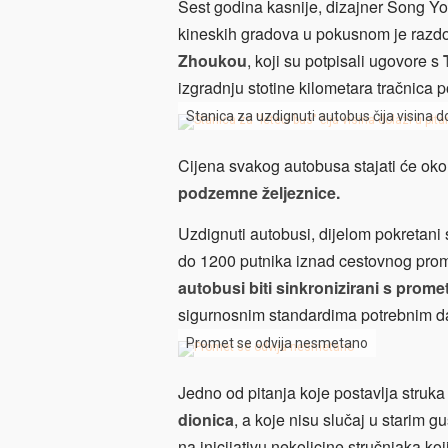
Šest godina kasnije, dizajner Song Yo
kineskih gradova u pokusnom je razd
Zhoukou
, koji su potpisali ugovore s
izgradnju stotine kilometara tračnica 
Stanica za uzdignuti autobus čija visina d
Cijena svakog autobusa stajati će ok
podzemne željeznice.
Uzdignuti autobusi, dijelom pokretani
do 1200 putnika iznad cestovnog prome
autobusi biti sinkronizirani s prome
sigurnosnim standardima potrebnim da
Promet se odvija nesmetano
Jedno od pitanja koje postavlja struka
dionica
, a koje nisu slučaj u starim 
na inicijativu nekolicine stručnjaka koji