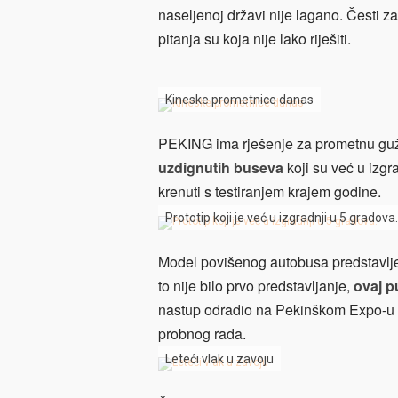
naseljenoj državi nije lagano. Česti za
pitanja su koja nije lako riješiti.
Kineske prometnice danas
PEKING ima rješenje za prometnu gu
uzdignutih buseva
koji su već u izgr
krenuti s testiranjem krajem godine.
Prototip koji je već u izgradnji u 5 gradova.
Model povišenog autobusa predstavlje
to nije bilo prvo predstavljanje,
ovaj pu
nastup odradio na Pekinškom Expo-u 2
probnog rada.
Leteći vlak u zavoju