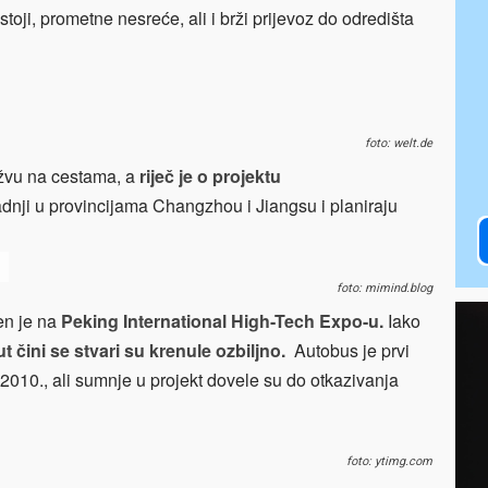
stoji, prometne nesreće, ali i brži prijevoz do odredišta
foto: welt.de
žvu na cestama, a
riječ je o projektu
adnji u provincijama Changzhou i Jiangsu i planiraju
foto: mimind.blog
n je na
Peking International High-Tech Expo-u.
Iako
t čini se stvari su krenule ozbiljno.
Autobus je prvi
010., ali sumnje u projekt dovele su do otkazivanja
foto: ytimg.com