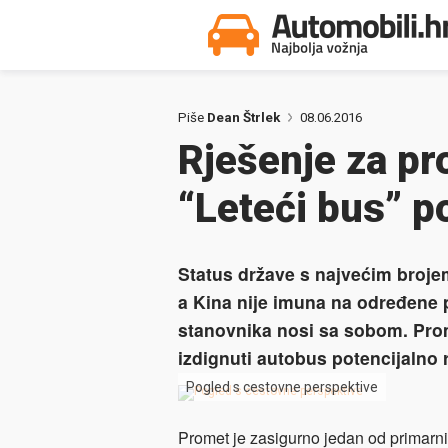
Piše
Dean Štrlek
08.06.2016
Rješenje za p
“Leteći bus” p
Status države s najvećim broje
a Kina nije imuna na određene p
stanovnika nosi sa sobom. Prom
izdignuti autobus potencijalno 
Pogled s cestovne perspektive
Promet je zasigurno jedan od primarni