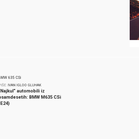
PIŠE:
IVAN IGLOO GLUHAK
“Najkul” automobili iz
osamdesetih: BMW M635 CSi
(E24)