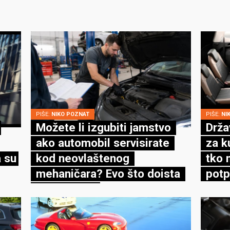
PIŠE:
NIKO POZNAT
PIŠE:
NI
Možete li izgubiti jamstvo
Drža
ako automobil servisirate
za k
 su
kod neovlaštenog
tko 
mehaničara? Evo što doista
potp
kaže zakon