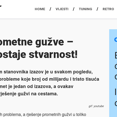
HOME
VIJESTI
TUNING
RETRO
rometne gužve –
ostaje stvarnost!
m stanovnika izazov je u svakom pogledu,
robleme koje broj od milijardu i tristo tisuća
et je jedan od izazova, a ovakav
rješenje gužvi na cestama.
gif: youtube
h problema, a rješenje prometnih gužvi u toliko