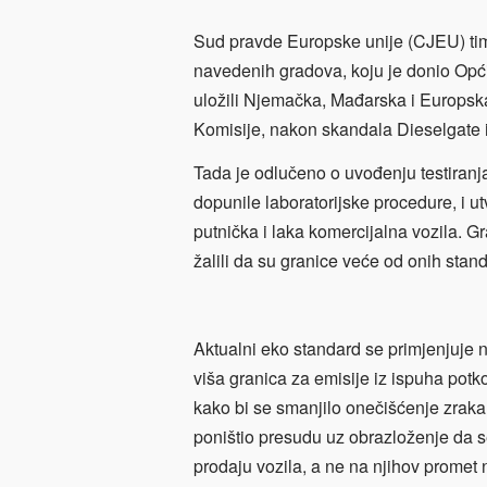
Sud pravde Europske unije (CJEU) time 
navedenih gradova, koju je donio Opći
uložili Njemačka, Mađarska i Europska
Komisije, nakon skandala Dieselgate 
Tada je odlučeno o uvođenju testiranja
dopunile laboratorijske procedure, i u
putnička i laka komercijalna vozila. 
žalili da su granice veće od onih stan
Aktualni eko standard se primjenjuje na
viša granica za emisije iz ispuha potk
kako bi se smanjilo onečišćenje zraka.
poništio presudu uz obrazloženje da se
prodaju vozila, a ne na njihov promet 