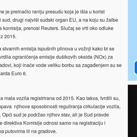
je preinačio raniju presudu koja je išla u korist
 sud, drugi najviši sudski organ EU, a na koju su žalbe
 komisija, prenosi Reuters. Slučaj se vrti oko odluke
iz 2015.
 stvarnih emisija ispušnih plinova u vožnji kako bi se
tvrdila ograničenja emisije dušikovih oksida (NOx) za
Gradovi, koji inače vode veliku borbu sa zagađenjem su se
darda Euro 6.
 mala vozila registrirana od 2015. Kao takva, tvrdili su,
opava njihove sposobnosti reguliranja cirkulacije vozila,
 Opći sud je podržao njihov stav, ali je Sud pravde
 direktiva Komisije odnosi samo na registraciju i
na putovima ili na gradove.