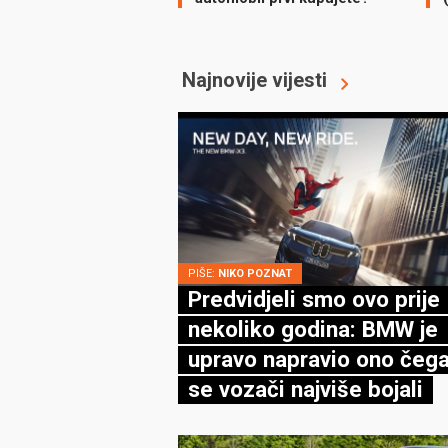
Najnovije vijesti
PIŠE:
NIKO POZNAT
Predvidjeli smo ovo prije
nekoliko godina: BMW je
upravo napravio ono čega
se vozači najviše bojali