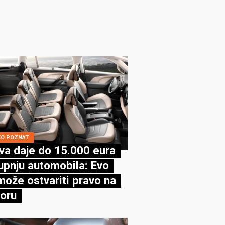
KO POZNAT
va daje do 15.000 eura
upnju automobila: Evo
može ostvariti pravo na
oru