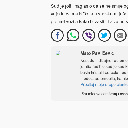
Sud je još i naglasio da se ne smije o
vrijednostima NOx, a u sudskom rješen
promet vozila kako bi zaštitili životn
Mato Pavličević
Nesuđeni dizajner automobi
je htio raditi otkad je kao 
bakin kristal i porculan po
modela automobila, kamio
Pročitaj moje druge člank
*Svi tekstovi odražavaju osob