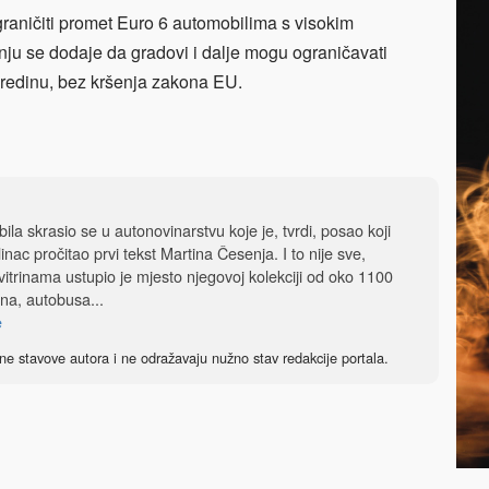
graničiti promet Euro 6 automobilima s visokim
ju se dodaje da gradovi i dalje mogu ograničavati
u sredinu, bez kršenja zakona EU.
la skrasio se u autonovinarstvu koje je, tvrdi, posao koji
klinac pročitao prvi tekst Martina Česenja. I to nije sve,
 vitrinama ustupio je mjesto njegovoj kolekciji od oko 1100
na, autobusa...
e
ne stavove autora i ne odražavaju nužno stav redakcije portala.