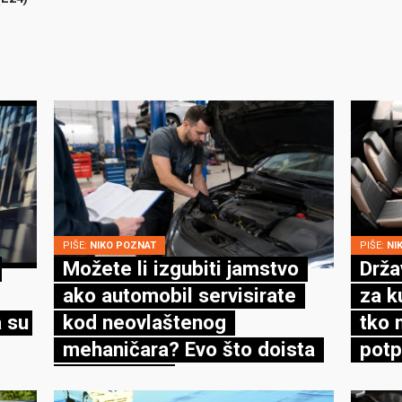
PIŠE:
NIKO POZNAT
PIŠE:
NI
Možete li izgubiti jamstvo
Drža
ako automobil servisirate
za k
 su
kod neovlaštenog
tko 
mehaničara? Evo što doista
potp
kaže zakon