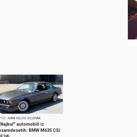
PIŠE:
IVAN IGLOO GLUHAK
“Najkul” automobili iz
osamdesetih: BMW M635 CSi
(E24)