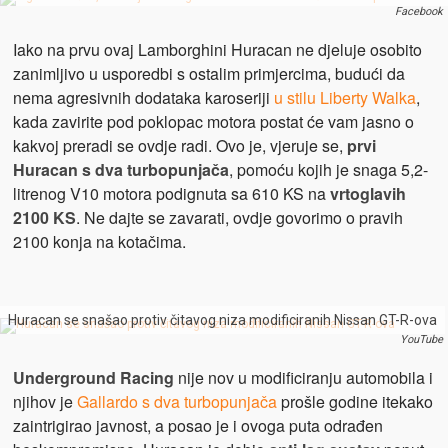
Facebook
Iako na prvu ovaj Lamborghini Huracan ne djeluje osobito
zanimljivo u usporedbi s ostalim primjercima, budući da
nema agresivnih dodataka karoseriji
u stilu Liberty Walka
,
kada zavirite pod poklopac motora postat će vam jasno o
kakvoj preradi se ovdje radi. Ovo je, vjeruje se,
prvi
Huracan s dva turbopunjača
, pomoću kojih je snaga 5,2-
litrenog V10 motora podignuta sa 610 KS na
vrtoglavih
2100 KS
. Ne dajte se zavarati, ovdje govorimo o pravih
2100 konja na kotačima.
Huracan se snašao protiv čitavog niza modificiranih Nissan GT-R-ova
YouTube
Underground Racing
nije nov u modificiranju automobila i
njihov je
Gallardo s dva turbopunjača
prošle godine itekako
zaintrigirao javnost, a posao je i ovoga puta odrađen