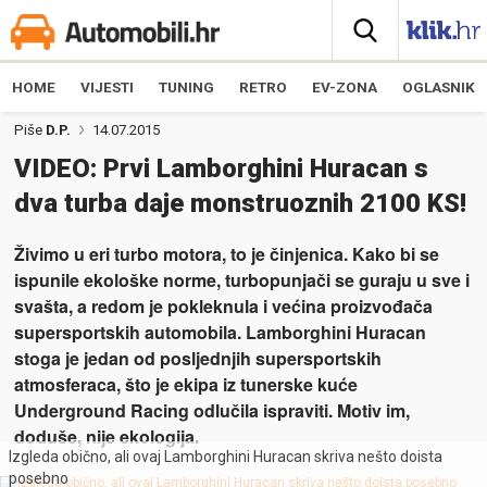
HOME
VIJESTI
TUNING
RETRO
EV-ZONA
OGLASNIK
Piše
D.P.
14.07.2015
VIDEO: Prvi Lamborghini Huracan s
dva turba daje monstruoznih 2100 KS!
Živimo u eri turbo motora, to je činjenica. Kako bi se
ispunile ekološke norme, turbopunjači se guraju u sve i
svašta, a redom je pokleknula i većina proizvođača
supersportskih automobila. Lamborghini Huracan
stoga je jedan od posljednjih supersportskih
atmosferaca, što je ekipa iz tunerske kuće
Underground Racing odlučila ispraviti. Motiv im,
doduše, nije ekologija.
Izgleda obično, ali ovaj Lamborghini Huracan skriva nešto doista
posebno