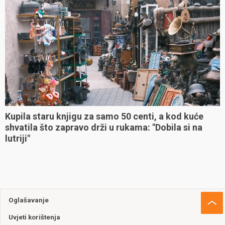
Kupila staru knjigu za samo 50 centi, a kod kuće
shvatila što zapravo drži u rukama: "Dobila si na
lutriji"
Oglašavanje
Uvjeti korištenja