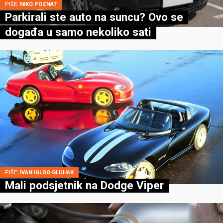
PIŠE:
NIKO POZNAT
Parkirali ste auto na suncu? Ovo se
događa u samo nekoliko sati
PIŠE:
IVAN IGLOO GLUHAK
Mali podsjetnik na Dodge Viper