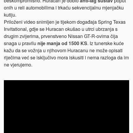
beskompromisno. Huracan je dobio
anti-lag sustav
poput
onih u reli automobilima i trkaću sekvencijalnu mjenjačku
kutiju.
Priloženi video snimljen je tijekom događaja Spring Texas
Invitational, gdje se Huracan okušao u utrci ubrzanja s
drugim zvijerima, prvenstveno Nissan GT-R-ovima čija
snaga u pravilu
nije manja od 1500 KS
. Iz tunerske kuće
kažu da se vožnja u njihovom Huracanu ne može opisati
riječima već se isključivo mora iskusiti i nema razloga da im
ne vjerujemo.