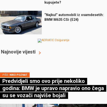
kupujete?
“Najkul” automobili iz osamdesetih:
BMW M635 CSi (E24)
Najnovije vijesti
PIŠE:
NIKO POZNAT
Predvidjeli smo ovo prije nekoliko
godina: BMW je upravo napravio ono čega
su se vozači najviše bojali